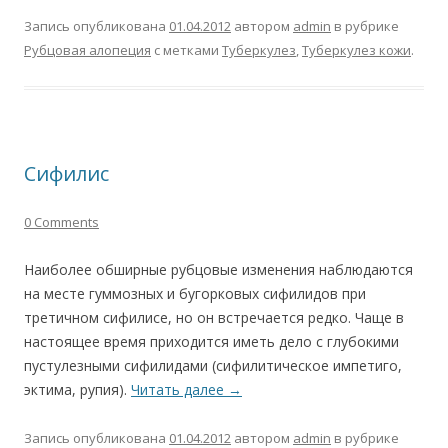
Запись опубликована
01.04.2012
автором
admin
в рубрике
Рубцовая алопеция
с метками
Туберкулез
,
Туберкулез кожи
.
Сифилис
0 Comments
Наиболее обширные рубцовые изменения наблюдаются
на месте гуммозных и бугорковых сифилидов при
третичном сифилисе, но он встречается редко. Чаще в
настоящее время приходится иметь дело с глубокими
пустулезными сифилидами (сифилитическое импетиго,
эктима, рупия).
Читать далее
→
Запись опубликована
01.04.2012
автором
admin
в рубрике