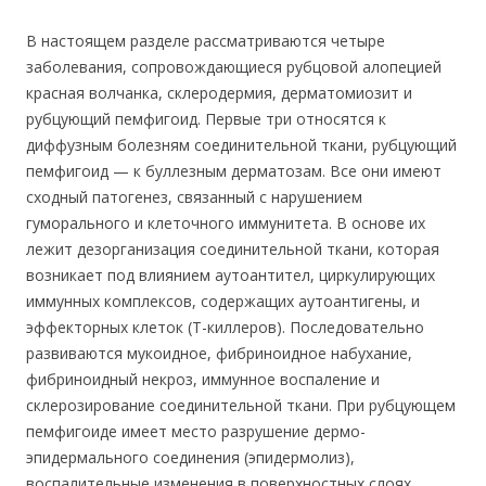
В настоящем разделе рассматриваются четыре
заболевания, сопровождающиеся рубцовой алопецией
красная волчанка, склеродермия, дерматомиозит и
рубцующий пемфигоид. Первые три относятся к
диффузным болезням соединительной ткани, рубцующий
пемфигоид — к буллезным дерматозам. Все они имеют
сходный патогенез, связанный с нарушением
гуморального и клеточного иммунитета. В основе их
лежит дезорганизация соединительной ткани, которая
возникает под влиянием аутоантител, циркулирующих
иммунных комплексов, содержащих аутоантигены, и
эффекторных клеток (Т-киллеров). Последовательно
развиваются мукоидное, фибриноидное набухание,
фибриноидный некроз, иммунное воспаление и
склерозирование соединительной ткани. При рубцующем
пемфигоиде имеет место разрушение дермо-
эпидермального соединения (эпидермолиз),
воспалительные изменения в поверхностных слоях