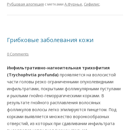
Рубцовая алопеция
с метками
А.Фурнье
,
Сифилис
.
Грибковые заболевания кожи
0 Comments
Инфильтративно-нагноительная трихофития
(Trychophvtia profunda)
проявляется на волосистой
части головы резко ограниченными опухолевидными
инфильтратами, покрытыми фолликулярными пустулами
и рыхлыми гнойно-геморрагическими корками. В
результате гнойного расплавления волосяных
фолликулов волосы легко эпилируются пинцетом. Под
корками выявляется множество воронкообразных
отверстий, из которых при сдавливании инфильтрата