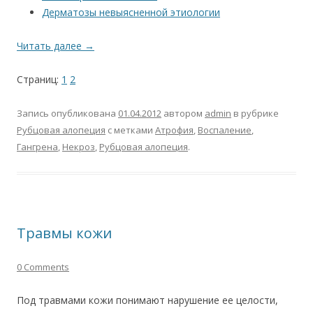
Дерматозы невыясненной этиологии
Читать далее
→
Страниц:
1
2
Запись опубликована
01.04.2012
автором
admin
в рубрике
Рубцовая алопеция
с метками
Атрофия
,
Воспаление
,
Гангрена
,
Некроз
,
Рубцовая алопеция
.
Травмы кожи
0 Comments
Под травмами кожи понимают нарушение ее целости,