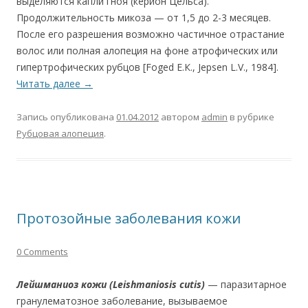
выделяются капли гноя (керион Цельса).
Продолжительность микоза — от 1,5 до 2-3 месяцев.
После его разрешения возможно частичное отрастание
волос или полная алопеция на фоне атрофических или
гипертрофических рубцов [Foged Е.К., Jepsen L.V., 1984].
Читать далее
→
Запись опубликована
01.04.2012
автором
admin
в рубрике
Рубцовая алопеция
.
Протозойные заболевания кожи
0 Comments
Лейшманиоз кожи (Leishmaniosis cutis)
— паразитарное
гранулематозное заболевание, вызываемое