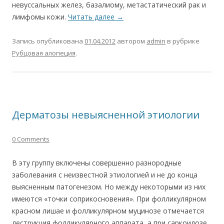
невуссальных желез, базалиому, метастатический рак и
лимфомы кожи.
Читать далее
→
Запись опубликована
01.04.2012
автором
admin
в рубрике
Рубцовая алопеция
.
Дерматозы невыясненной этиологии
0 Comments
В эту группу включены совершенно разнородные
заболевания с неизвестной этиологией и не до конца
выясненным патогенезом. Но между некоторыми из них
имеются «точки соприкосновения». При фолликулярном
красном лишае и фолликулярном муцинозе отмечается
деструкция фолликулярного аппарата, а при саркоидозе