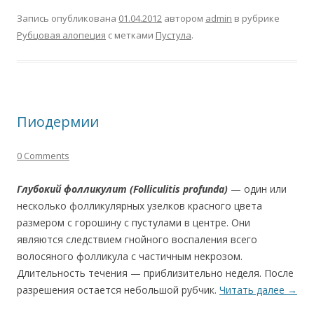
Запись опубликована
01.04.2012
автором
admin
в рубрике
Рубцовая алопеция
с метками
Пустула
.
Пиодермии
0 Comments
Глубокий фолликулит
(Folliculitis profunda)
— один или
несколько фолликулярных узелков красного цвета
размером с горошину с пустулами в центре. Они
являются следствием гнойного воспаления всего
волосяного фолликула с частичным некрозом.
Длительность течения — приблизительно неделя. После
разрешения остается небольшой рубчик.
Читать далее
→