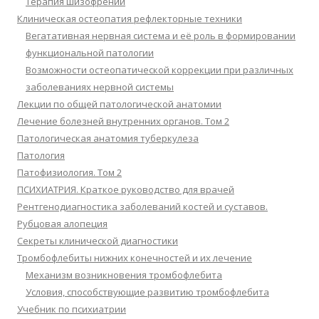
Терапия шизофрении
Клиническая остеопатия рефлекторные техники
Вегатативная нервная система и её роль в формировании
функциональной патологии
Возможности остеопатической коррекции при различных
заболеваниях нервной системы
Лекции по общей патологической анатомии
Лечение болезней внутренних органов. Том 2
Патологическая анатомия туберкулеза
Патология
Патофизиология. Том 2
ПСИХИАТРИЯ. Краткое руководство для врачей
Рентгенодиагностика заболеваний костей и суставов.
Рубцовая алопеция
Секреты клинической диагностики
Тромбофлебиты нижних конечностей и их лечение
Механизм возникновения тромбофлебита
Условия, способствующие развитию тромбофлебита
Учебник по психиатрии