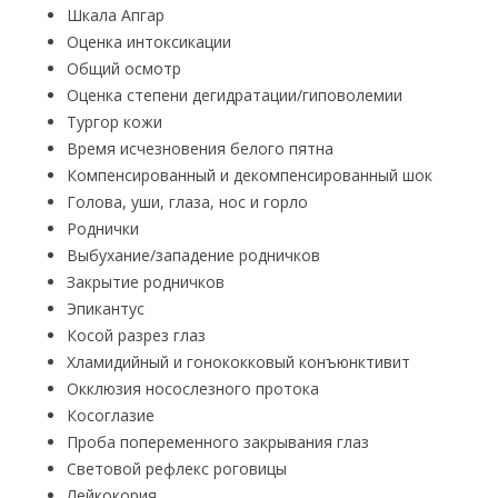
Шкала Апгар
Оценка интоксикации
Общий осмотр
Оценка степени дегидратации/гиповолемии
Тургор кожи
Время исчезновения белого пятна
Компенсированный и декомпенсированный шок
Голова, уши, глаза, нос и горло
Роднички
Выбухание/западение родничков
Закрытие родничков
Эпикантус
Косой разрез глаз
Хламидийный и гонококковый конъюнктивит
Окклюзия носослезного протока
Косоглазие
Проба попеременного закрывания глаз
Световой рефлекс роговицы
Лейкокория