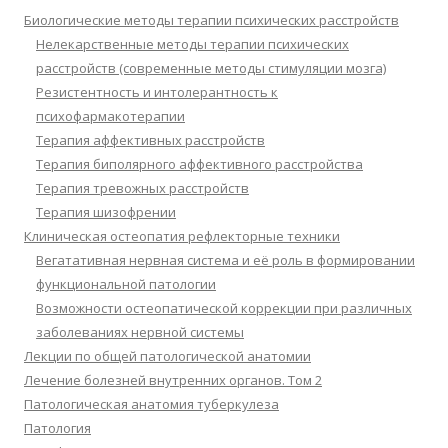
Биологические методы терапии психических расстройств
Нелекарственные методы терапии психических
расстройств (современные методы стимуляции мозга)
Резистентность и интолерантность к
психофармакотерапии
Терапия аффективных расстройств
Терапия биполярного аффективного расстройства
Терапия тревожных расстройств
Терапия шизофрении
Клиническая остеопатия рефлекторные техники
Вегатативная нервная система и её роль в формировании
функциональной патологии
Возможности остеопатической коррекции при различных
заболеваниях нервной системы
Лекции по общей патологической анатомии
Лечение болезней внутренних органов. Том 2
Патологическая анатомия туберкулеза
Патология