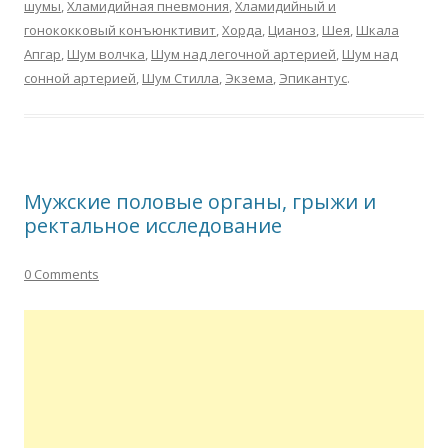
шумы
,
Хламидийная пневмония
,
Хламидийный и
гонококковый конъюнктивит
,
Хорда
,
Цианоз
,
Шея
,
Шкала
Апгар
,
Шум волчка
,
Шум над легочной артерией
,
Шум над
сонной артерией
,
Шум Стилла
,
Экзема
,
Эпикантус
.
Мужские половые органы, грыжи и
ректальное исследование
0 Comments