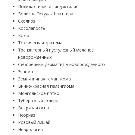
Полидактилия и синдактилия
Болезнь Осгуда-Шлаттера
Сколиоз
Косолапость
Кожа
Токсическая эритема
Транзиторный пустулезный меланоз
новорожденных
Себорейный дерматит у новорожденного
Экзема
Земляничная гемангиома
Винно-красная гемангиома
Монгольское пятно
Туберозный склероз
Ветряная оспа
Псориаз
Розовый лишай
Неврология