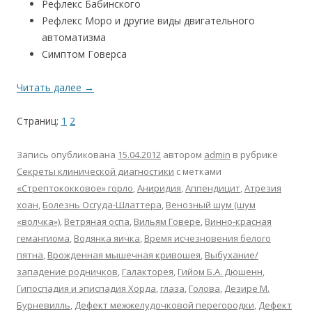
Рефлекс Бабинского
Рефлекс Моро и другие виды двигательного
автоматизма
Симптом Говерса
Читать далее
→
Страниц:
1
2
Запись опубликована
15.04.2012
автором
admin
в рубрике
Секреты клинической диагностики
с метками
«Стрептококковое» горло
,
Аниридия
,
Аппендицит
,
Атрезия
хоан
,
Болезнь Осгуда-Шлаттера
,
Венозный шум (шум
«волчка»)
,
Ветряная оспа
,
Вильям Говере
,
Винно-красная
гемангиома
,
Водянка яичка
,
Время исчезновения белого
пятна
,
Врожденная мышечная кривошея
,
Выбухание/
западение родничков
,
Галакторея
,
Гийом Б.А. Дюшенн
,
Гипоспадия и эписпадия Хорда
,
глаза
,
Голова
,
Дезире М.
Бурневилль
,
Дефект межжелудочковой перегородки
,
Дефект