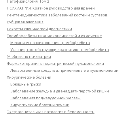
Патофизиология. Том 2
ПСИХИАТРИЯ. Краткое руководство для врачей
Рентгенодиагностика заболеваний костей и суставов.
Рубцовая алопеция
Секреты клинической диагностики
Тромбофлебиты нижних конечностей и их лечение
Механизм возникновения тромбофлебита
Условия, способствующие развитию тромбофлебита
Учебник по психиатрии
Фармакотерапия в педиатрической пульмонологии
Лекарственные средства, применяемые в пульмонологии
Хирургические болезни
Брюшные грыжи
Заболевание желудка и двенадцатипёрстной кишки
Заболевания поджелудочной железы
Хирургические болезни печени
Экстрагенитальная патология и беременность