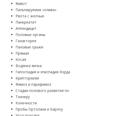
Живот
Пальпируемая «олива»
Рвота с желчью
Панкреатит
Аппендицит
Половые органы
Галакторея
Паховые грыжи
Прямая
Косая
Водянка яичка
Гипоспадия и эписпадия Хорда
Крипторхизм
Фимоз и парафимоз
Стадии полового развития по
Тэннеру
Конечности
Пробы Ортолани и Барлоу
Угол походки