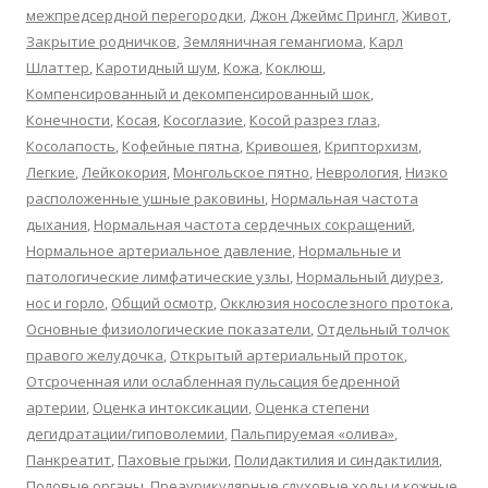
межпредсердной перегородки
,
Джон Джеймс Прингл
,
Живот
,
Закрытие родничков
,
Земляничная гемангиома
,
Карл
Шлаттер
,
Каротидный шум
,
Кожа
,
Коклюш
,
Компенсированный и декомпенсированный шок
,
Конечности
,
Косая
,
Косоглазие
,
Косой разрез глаз
,
Косолапость
,
Кофейные пятна
,
Кривошея
,
Крипторхизм
,
Легкие
,
Лейкокория
,
Монгольское пятно
,
Неврология
,
Низко
расположенные ушные раковины
,
Нормальная частота
дыхания
,
Нормальная частота сердечных сокращений
,
Нормальное артериальное давление
,
Нормальные и
патологические лимфатические узлы
,
Нормальный диурез
,
нос и горло
,
Общий осмотр
,
Окклюзия носослезного протока
,
Основные физиологические показатели
,
Отдельный толчок
правого желудочка
,
Открытый артериальный проток
,
Отсроченная или ослабленная пульсация бедренной
артерии
,
Оценка интоксикации
,
Оценка степени
дегидратации/гиповолемии
,
Пальпируемая «олива»
,
Панкреатит
,
Паховые грыжи
,
Полидактилия и синдактилия
,
Половые органы
,
Преаурикулярные слуховые ходы и кожные