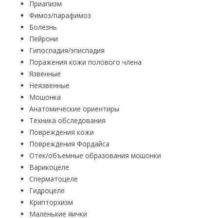
Приапизм
Фимоз/парафимоз
Болезнь
Пейрони
Гипоспадия/эписпадия
Поражения кожи полового члена
Язвенные
Неязвенные
Мошонка
Анатомические ориентиры
Техника обследования
Повреждения кожи
Повреждения Фордайса
Отек/объемные образования мошонки
Варикоцеле
Сперматоцеле
Гидроцеле
Крипторхизм
Маленькие яички