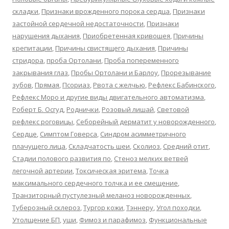
складки
,
Признаки врожденного порока сердца
,
Признаки
застойной сердечной недостаточности
,
Признаки
нарушения дыхания
,
Приобретенная кривошея
,
Причины
крепитации
,
Причины свистящего дыхания
,
Причины
стридора
,
проба Ортолани
,
Проба попеременного
закрывания глаз
,
Пробы Ортолани и Барлоу
,
Прорезывание
зубов
,
Прямая
,
Псориаз
,
Рвота с желчью
,
Рефлекс Бабинского
,
Рефлекс Моро и другие виды двигательного автоматизма
,
Роберт Б. Осгуд
,
Роднички
,
Розовый лишай
,
Световой
рефлекс роговицы
,
Себорейный дерматит у новорожденного
,
Сердце
,
Симптом Говерса
,
Синдром асимметричного
плачущего лица
,
Складчатость шеи
,
Сколиоз
,
Средний отит
,
Стадии полового развития по
,
Стеноз мелких ветвей
легочной артерии
,
Токсическая эритема
,
Точка
максимального сердечного толчка и ее смещение
,
Транзиторный пустулезный меланоз новорожденных
,
Туберозный склероз
,
Тургор кожи
,
Тэннеру
,
Угол походки
,
Утолщение БП
,
уши
,
Фимоз и парафимоз
,
Функциональные