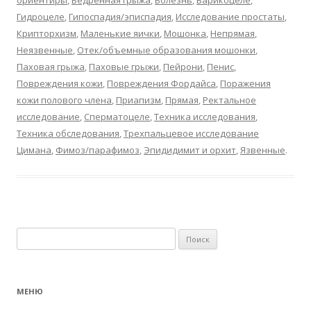
ориентиры
,
Бедренная грыжа
,
Болезнь
,
Варикоцеле
,
Гидроцеле
,
Гипоспадия/эписпадия
,
Исследование простаты
,
Крипторхизм
,
Маленькие яички
,
Мошонка
,
Непрямая
,
Неязвенные
,
Отек/объемные образования мошонки
,
Паховая грыжа
,
Паховые грыжи
,
Пейрони
,
Пенис
,
Повреждения кожи
,
Повреждения Фордайса
,
Поражения
кожи полового члена
,
Приапизм
,
Прямая
,
Ректальное
исследование
,
Сперматоцеле
,
Техника исследования
,
Техника обследования
,
Трехпальцевое исследование
Цимана
,
Фимоз/парафимоз
,
Эпидидимит и орхит
,
Язвенные
.
Найти:
МЕНЮ