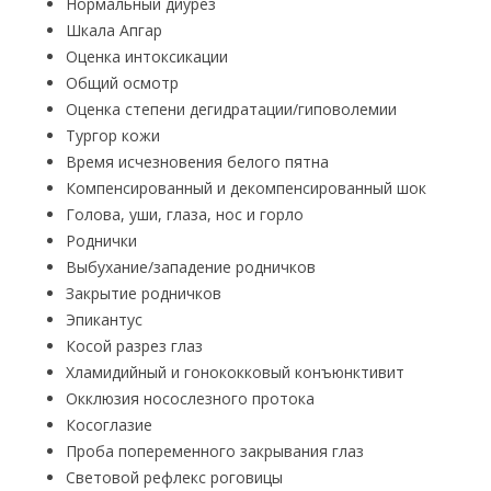
Нормальный диурез
Шкала Апгар
Оценка интоксикации
Общий осмотр
Оценка степени дегидратации/гиповолемии
Тургор кожи
Время исчезновения белого пятна
Компенсированный и декомпенсированный шок
Голова, уши, глаза, нос и горло
Роднички
Выбухание/западение родничков
Закрытие родничков
Эпикантус
Косой разрез глаз
Хламидийный и гонококковый конъюнктивит
Окклюзия носослезного протока
Косоглазие
Проба попеременного закрывания глаз
Световой рефлекс роговицы