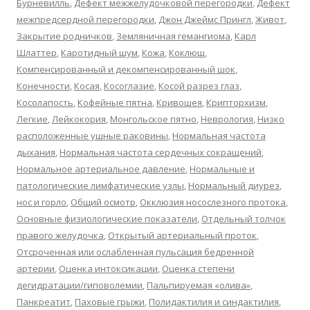
Бурневилль
,
Дефект межжелудочковой перегородки
,
Дефект
межпредсердной перегородки
,
Джон Джеймс Прингл
,
Живот
,
Закрытие родничков
,
Земляничная гемангиома
,
Карл
Шлаттер
,
Каротидный шум
,
Кожа
,
Коклюш
,
Компенсированный и декомпенсированный шок
,
Конечности
,
Косая
,
Косоглазие
,
Косой разрез глаз
,
Косолапость
,
Кофейные пятна
,
Кривошея
,
Крипторхизм
,
Легкие
,
Лейкокория
,
Монгольское пятно
,
Неврология
,
Низко
расположенные ушные раковины
,
Нормальная частота
дыхания
,
Нормальная частота сердечных сокращений
,
Нормальное артериальное давление
,
Нормальные и
патологические лимфатические узлы
,
Нормальный диурез
,
нос и горло
,
Общий осмотр
,
Окклюзия носослезного протока
,
Основные физиологические показатели
,
Отдельный толчок
правого желудочка
,
Открытый артериальный проток
,
Отсроченная или ослабленная пульсация бедренной
артерии
,
Оценка интоксикации
,
Оценка степени
дегидратации/гиповолемии
,
Пальпируемая «олива»
,
Панкреатит
,
Паховые грыжи
,
Полидактилия и синдактилия
,