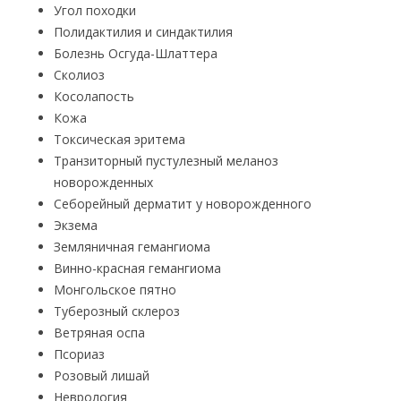
Угол походки
Полидактилия и синдактилия
Болезнь Осгуда-Шлаттера
Сколиоз
Косолапость
Кожа
Токсическая эритема
Транзиторный пустулезный меланоз
новорожденных
Себорейный дерматит у новорожденного
Экзема
Земляничная гемангиома
Винно-красная гемангиома
Монгольское пятно
Туберозный склероз
Ветряная оспа
Псориаз
Розовый лишай
Неврология