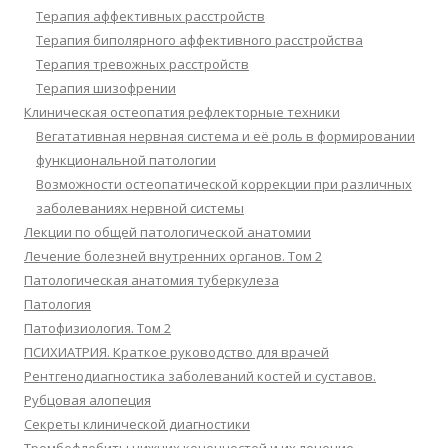
Терапия аффективных расстройств
Терапия биполярного аффективного расстройства
Терапия тревожных расстройств
Терапия шизофрении
Клиническая остеопатия рефлекторные техники
Вегатативная нервная система и её роль в формировании
функциональной патологии
Возможности остеопатической коррекции при различных
заболеваниях нервной системы
Лекции по общей патологической анатомии
Лечение болезней внутренних органов. Том 2
Патологическая анатомия туберкулеза
Патология
Патофизиология. Том 2
ПСИХИАТРИЯ. Краткое руководство для врачей
Рентгенодиагностика заболеваний костей и суставов.
Рубцовая алопеция
Секреты клинической диагностики