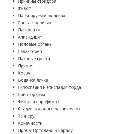
Причины стридора
Живот
Пальпируемая «олива»
Рвота с желчью
Панкреатит
Аппендицит
Половые органы
Галакторея
Паховые грыжи
Прямая
Косая
Водянка яичка
Гипоспадия и эписпадия Хорда
Крипторхизм
Фимоз и парафимоз
Стадии полового развития по
Тэннеру
Конечности
Пробы Ортолани и Барлоу