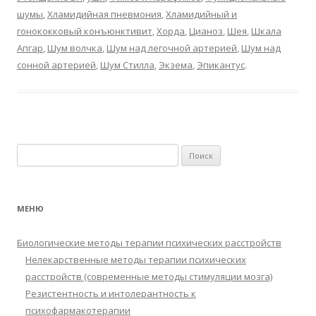
шумы
,
Хламидийная пневмония
,
Хламидийный и
гонококковый конъюнктивит
,
Хорда
,
Цианоз
,
Шея
,
Шкала
Апгар
,
Шум волчка
,
Шум над легочной артерией
,
Шум над
сонной артерией
,
Шум Стилла
,
Экзема
,
Эпикантус
.
Найти:
МЕНЮ
Биологические методы терапии психических расстройств
Нелекарственные методы терапии психических
расстройств (современные методы стимуляции мозга)
Резистентность и интолерантность к
психофармакотерапии