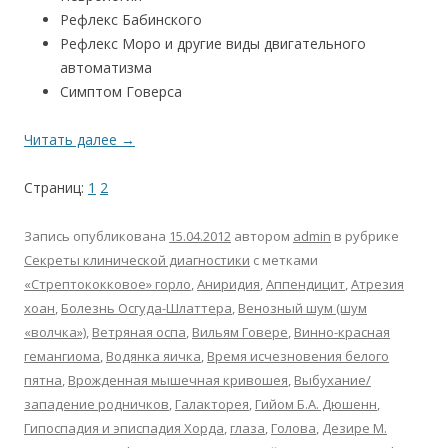
Рефлекс Бабинского
Рефлекс Моро и другие виды двигательного
автоматизма
Симптом Говерса
Читать далее
→
Страниц:
1
2
Запись опубликована
15.04.2012
автором
admin
в рубрике
Секреты клинической диагностики
с метками
«Стрептококковое» горло
,
Аниридия
,
Аппендицит
,
Атрезия
хоан
,
Болезнь Осгуда-Шлаттера
,
Венозный шум (шум
«волчка»)
,
Ветряная оспа
,
Вильям Говере
,
Винно-красная
гемангиома
,
Водянка яичка
,
Время исчезновения белого
пятна
,
Врожденная мышечная кривошея
,
Выбухание/
западение родничков
,
Галакторея
,
Гийом Б.А. Дюшенн
,
Гипоспадия и эписпадия Хорда
,
глаза
,
Голова
,
Дезире М.