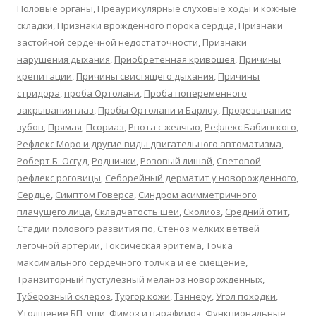
Половые органы
,
Преаурикулярные слуховые ходы и кожные
складки
,
Признаки врожденного порока сердца
,
Признаки
застойной сердечной недостаточности
,
Признаки
нарушения дыхания
,
Приобретенная кривошея
,
Причины
крепитации
,
Причины свистящего дыхания
,
Причины
стридора
,
проба Ортолани
,
Проба попеременного
закрывания глаз
,
Пробы Ортолани и Барлоу
,
Прорезывание
зубов
,
Прямая
,
Псориаз
,
Рвота с желчью
,
Рефлекс Бабинского
,
Рефлекс Моро и другие виды двигательного автоматизма
,
Роберт Б. Осгуд
,
Роднички
,
Розовый лишай
,
Световой
рефлекс роговицы
,
Себорейный дерматит у новорожденного
,
Сердце
,
Симптом Говерса
,
Синдром асимметричного
плачущего лица
,
Складчатость шеи
,
Сколиоз
,
Средний отит
,
Стадии полового развития по
,
Стеноз мелких ветвей
легочной артерии
,
Токсическая эритема
,
Точка
максимального сердечного толчка и ее смещение
,
Транзиторный пустулезный меланоз новорожденных
,
Туберозный склероз
,
Тургор кожи
,
Тэннеру
,
Угол походки
,
Утолщение БП
,
уши
,
Фимоз и парафимоз
,
Функциональные