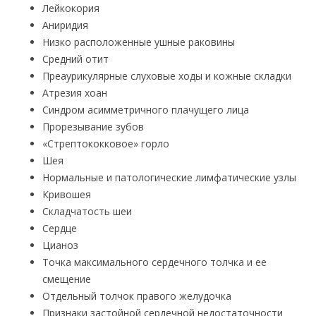
Лейкокория
Аниридия
Низко расположенные ушные раковины
Средний отит
Преаурикулярные слуховые ходы и кожные складки
Атрезия хоан
Синдром асимметричного плачущего лица
Прорезывание зубов
«Стрептококковое» горло
Шея
Нормальные и патологические лимфатические узлы
Кривошея
Складчатость шеи
Сердце
Цианоз
Точка максимального сердечного толчка и ее
смещение
Отдельный толчок правого желудочка
Признаки застойной сердечной недостаточности