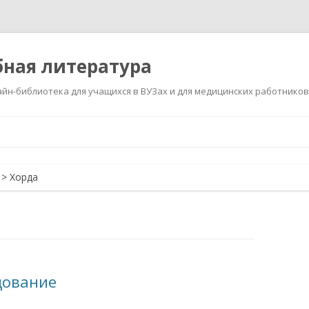
ная литература
йн-библиотека для учащихся в ВУЗах и для медицинских работников
Перейти
к
содержимому
>
Хорда
дование