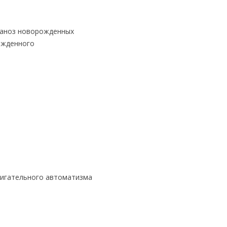
ланоз новорожденных
ожденного
вигательного автоматизма