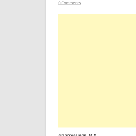
0 Comments
Ira Strassman, M.D.