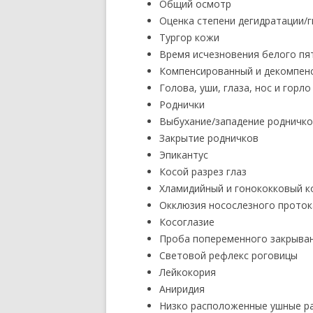
Общий осмотр
Оценка степени дегидратации/
Тургор кожи
Время исчезновения белого пя
Компенсированный и декомпен
Голова, уши, глаза, нос и горло
Роднички
Выбухание/западение родничк
Закрытие родничков
Эпикантус
Косой разрез глаз
Хламидийный и гонококковый 
Окклюзия носослезного проток
Косоглазие
Проба попеременного закрыван
Световой рефлекс роговицы
Лейкокория
Аниридия
Низко расположенные ушные р