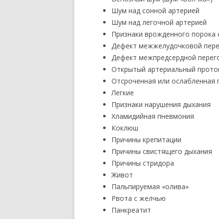
Шум над сонной артерией
Шум над легочной артерией
Признаки врожденного порока 
Дефект межжелудочковой пере
Дефект межпредсердной перег
Открытый артериальный прото
Отсроченная или ослабленная 
Легкие
Признаки нарушения дыхания
Хламидийная пневмония
Коклюш
Причины крепитации
Причины свистящего дыхания
Причины стридора
Живот
Пальпируемая «олива»
Рвота с желчью
Панкреатит