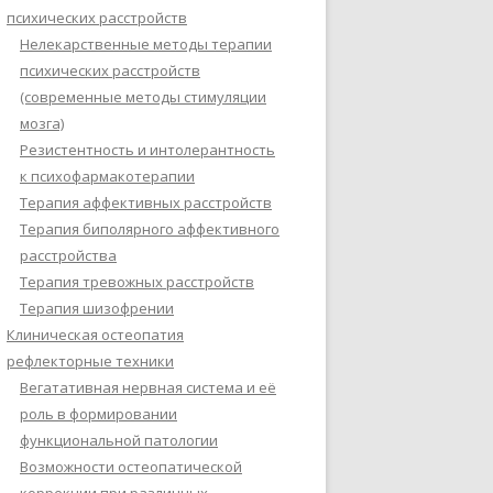
психических расстройств
Нелекарственные методы терапии
психических расстройств
(современные методы стимуляции
мозга)
Резистентность и интолерантность
к психофармакотерапии
Терапия аффективных расстройств
Терапия биполярного аффективного
расстройства
Терапия тревожных расстройств
Терапия шизофрении
Клиническая остеопатия
рефлекторные техники
Вегатативная нервная система и её
роль в формировании
функциональной патологии
Возможности остеопатической