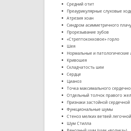
Средний отит
Преаурикулярные слуховые ход
Атрезия хоан
Синдром асимметричного плач
Прорезывание зубов
«Стрептококковое» горло
Шея
Нормальные и патологические 
Кривошея
Складчатость шеи
Сердце
Цианоз
Точка максимального сердечно
Отдельный толчок правого же
Признаки застойной сердечной
Функциональные шумы
Стеноз мелких ветвей легочно
Шум Стилла
Венозный шум (шум «волчка»)