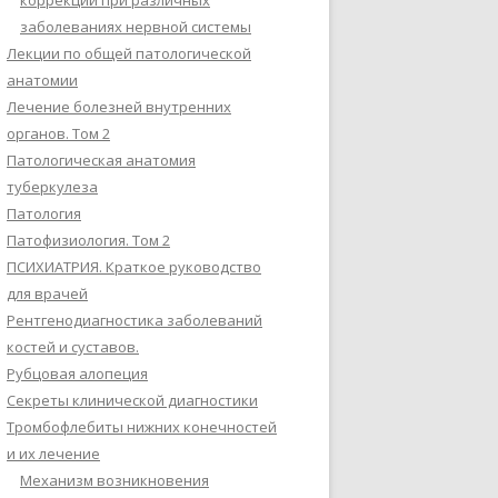
коррекции при различных
заболеваниях нервной системы
Лекции по общей патологической
анатомии
Лечение болезней внутренних
органов. Том 2
Патологическая анатомия
туберкулеза
Патология
Патофизиология. Том 2
ПСИХИАТРИЯ. Краткое руководство
для врачей
Рентгенодиагностика заболеваний
костей и суставов.
Рубцовая алопеция
Секреты клинической диагностики
Тромбофлебиты нижних конечностей
и их лечение
Механизм возникновения