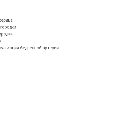
сердца
городки
ородки
к
пульсация бедренной артерии