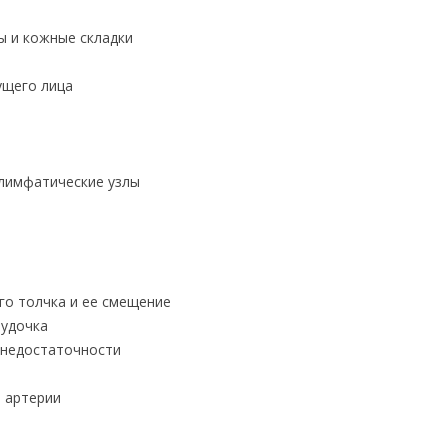
ы и кожные складки
ущего лица
лимфатические узлы
го толчка и ее смещение
лудочка
 недостаточности
й артерии