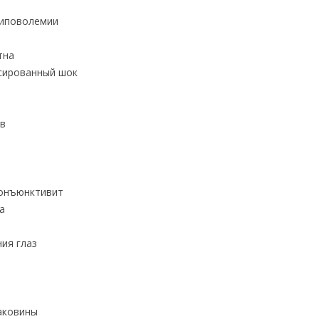
гиповолемии
тна
сированный шок
ов
конъюнктивит
а
ия глаз
аковины