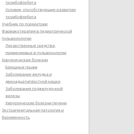
тромбофлебита
Условия, способствующие развитию
тромбофлебита
Учебник по психиатрии
Фармакотерапия в педиатрической
пульмонологии
Лекарственные средства,
применяемые в пульмонологии
Хирургические болезни
Брюшные грыжи
Заболевание желудка и
двенадцатипёрстной кишки
Заболевания поджелудочной
железы
Хирургические болезни печени
Экстрагенитальная патология и
беременность