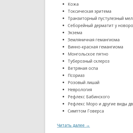
Кожа
Токсическая эритема
Транзиторный пустулезный ме
Себорейный дерматит у новор
Экзема
Земляничная гемангиома
Винно-красная гемангиома
Монгольское пятно
Туберозный склероз
Ветряная оспа
Псориаз
Розовый лишай
Неврология
Рефлекс Бабинского
Рефлекс Моро и другие виды д
Симптом Говерса
Читать далее
→