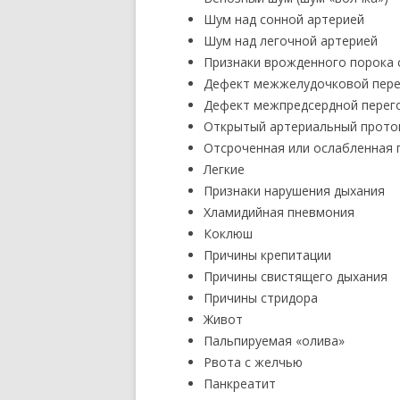
Шум над сонной артерией
Шум над легочной артерией
Признаки врожденного порока 
Дефект межжелудочковой пере
Дефект межпредсердной перег
Открытый артериальный прото
Отсроченная или ослабленная 
Легкие
Признаки нарушения дыхания
Хламидийная пневмония
Коклюш
Причины крепитации
Причины свистящего дыхания
Причины стридора
Живот
Пальпируемая «олива»
Рвота с желчью
Панкреатит