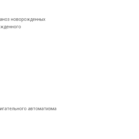
ланоз новорожденных
ожденного
вигательного автоматизма