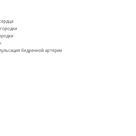
сердца
городки
ородки
к
пульсация бедренной артерии