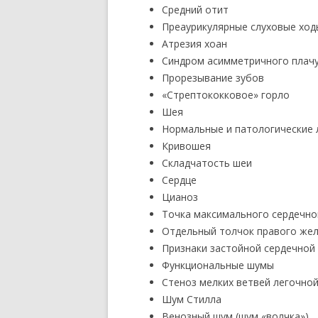
Средний отит
Преаурикулярные слуховые ход
Атрезия хоан
Синдром асимметричного плач
Прорезывание зубов
«Стрептококковое» горло
Шея
Нормальные и патологические 
Кривошея
Складчатость шеи
Сердце
Цианоз
Точка максимального сердечно
Отдельный толчок правого же
Признаки застойной сердечной
Функциональные шумы
Стеноз мелких ветвей легочно
Шум Стилла
Венозный шум (шум «волчка»)