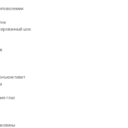
гиповолемии
тна
сированный шок
ов
конъюнктивит
а
ия глаз
аковины