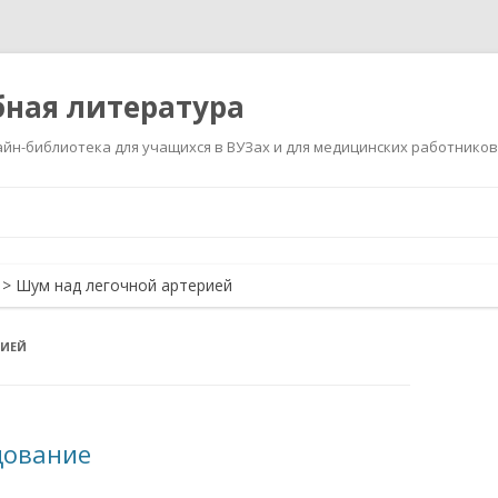
ная литература
йн-библиотека для учащихся в ВУЗах и для медицинских работников
Перейти
к
содержимому
>
Шум над легочной артерией
РИЕЙ
дование