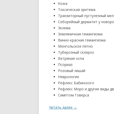
Кожа
Токсическая эритема
Транзиторный пустулезный ме
Себорейный дерматит у новор
Экзема
Земляничная гемангиома
Винно-красная гемангиома
Монгольское пятно
Туберозный склероз
Ветряная оспа
Псориаз
Розовый лишай
Неврология
Рефлекс Бабинского
Рефлекс Моро и другие виды д
Симптом Говерса
Читать далее
→