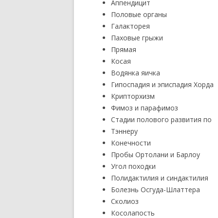
Аппендицит
Половые органы
Галакторея
Паховые грыжи
Прямая
Косая
Водянка яичка
Гипоспадия и эписпадия Хорда
Крипторхизм
Фимоз и парафимоз
Стадии полового развития по
Тэннеру
Конечности
Пробы Ортолани и Барлоу
Угол походки
Полидактилия и синдактилия
Болезнь Осгуда-Шлаттера
Сколиоз
Косолапость