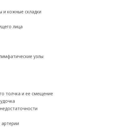
ы и кожные складки
ущего лица
лимфатические узлы
го толчка и ее смещение
лудочка
 недостаточности
й артерии