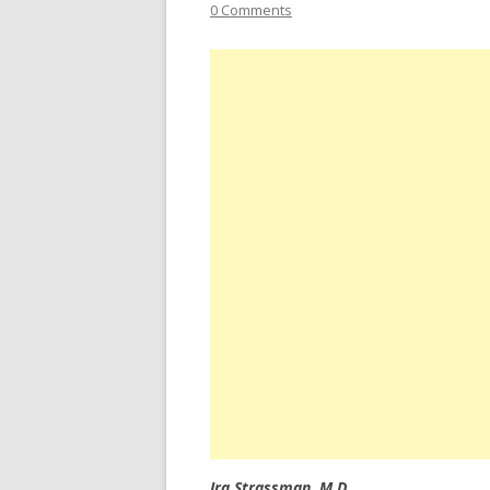
0 Comments
Ira Strassman, M.D.