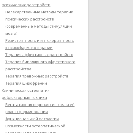
психических расстройств
Нелекарственные методы терапии
психических расстройств
(современные методы стимуляции
мозга)
Резистентность и интолерантность
к психофармакотерапии
Терапия аффективных расстройств
Терапия биполярного аффективного
расстройства
Терапия тревожных расстройств
Терапия шизофрении
Клиническая остеопатия
рефлекторные техники
Вегатативная нервная система и её
роль в формировании
функциональной патологии
Возможности остеопатической