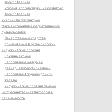
тромбофлебита
Условия, способствующие развитию
тромбофлебита
Учебник по психиатрии
Фармакотерапия в педиатрической
пульмонологии
Лекарственные средства,
применяемые в пульмонологии
Хирургические болезни
Брюшные грыжи
Заболевание желудка и
двенадцатипёрстной кишки
Заболевания поджелудочной
железы
Хирургические болезни печени
Экстрагенитальная патология и
беременность