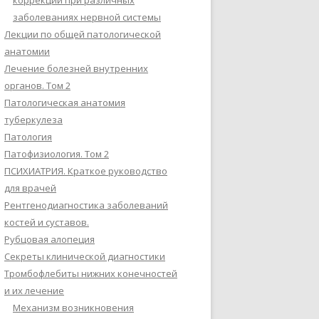
коррекции при различных
заболеваниях нервной системы
Лекции по общей патологической
анатомии
Лечение болезней внутренних
органов. Том 2
Патологическая анатомия
туберкулеза
Патология
Патофизиология. Том 2
ПСИХИАТРИЯ. Краткое руководство
для врачей
Рентгенодиагностика заболеваний
костей и суставов.
Рубцовая алопеция
Секреты клинической диагностики
Тромбофлебиты нижних конечностей
и их лечение
Механизм возникновения