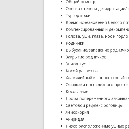
Общий осмотр
Оценка степени дегидратации/
Тургор кожи
Время исчезновения белого пя
Компенсированный и декомпен
Голова, уши, глаза, нос и горло
Роднички
Выбухание/западение родничк
Закрытие родничков
Эпикантус
Косой разрез глаз
Хламидийный и гонококковый 
Окклюзия носослезного проток
Косоглазие
Проба попеременного закрыван
Световой рефлекс роговицы
Лейкокория
Аниридия
Низко расположенные ушные р