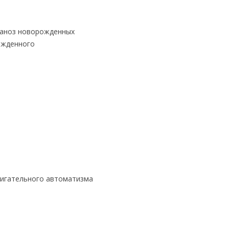
ланоз новорожденных
ожденного
вигательного автоматизма