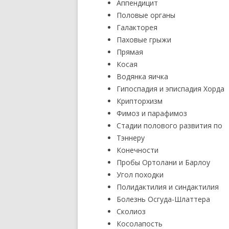
Аппендицит
Половые органы
Галакторея
Паховые грыжи
Прямая
Косая
Водянка яичка
Гипоспадия и эписпадия Хорда
Крипторхизм
Фимоз и парафимоз
Стадии полового развития по
Тэннеру
Конечности
Пробы Ортолани и Барлоу
Угол походки
Полидактилия и синдактилия
Болезнь Осгуда-Шлаттера
Сколиоз
Косолапость