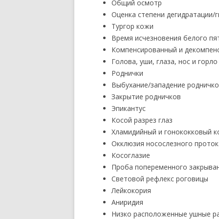
Общий осмотр
Оценка степени дегидратации/
Тургор кожи
Время исчезновения белого пя
Компенсированный и декомпен
Голова, уши, глаза, нос и горло
Роднички
Выбухание/западение родничк
Закрытие родничков
Эпикантус
Косой разрез глаз
Хламидийный и гонококковый 
Окклюзия носослезного проток
Косоглазие
Проба попеременного закрыван
Световой рефлекс роговицы
Лейкокория
Аниридия
Низко расположенные ушные р