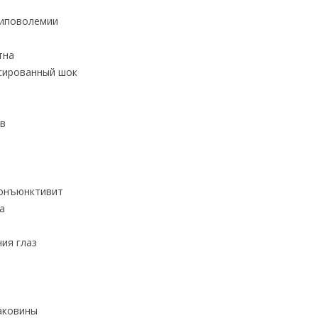
гиповолемии
тна
сированный шок
ов
конъюнктивит
а
ия глаз
аковины