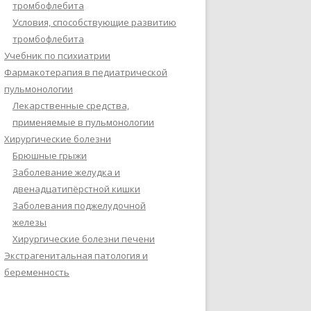
тромбофлебита
Условия, способствующие развитию
тромбофлебита
Учебник по психиатрии
Фармакотерапия в педиатрической
пульмонологии
Лекарственные средства,
применяемые в пульмонологии
Хирургические болезни
Брюшные грыжи
Заболевание желудка и
двенадцатипёрстной кишки
Заболевания поджелудочной
железы
Хирургические болезни печени
Экстрагенитальная патология и
беременность