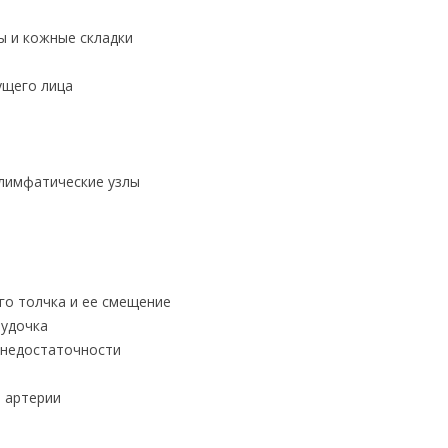
ы и кожные складки
ущего лица
лимфатические узлы
го толчка и ее смещение
лудочка
 недостаточности
й артерии