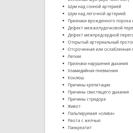
Шум над сонной артерией
Шум над легочной артерией
Признаки врожденного порока 
Дефект межжелудочковой пере
Дефект межпредсердной перег
Открытый артериальный прото
Отсроченная или ослабленная 
Легкие
Признаки нарушения дыхания
Хламидийная пневмония
Коклюш
Причины крепитации
Причины свистящего дыхания
Причины стридора
Живот
Пальпируемая «олива»
Рвота с желчью
Панкреатит