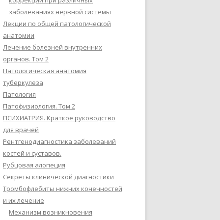
коррекции при различных
заболеваниях нервной системы
Лекции по общей патологической
анатомии
Лечение болезней внутренних
органов. Том 2
Патологическая анатомия
туберкулеза
Патология
Патофизиология. Том 2
ПСИХИАТРИЯ. Краткое руководство
для врачей
Рентгенодиагностика заболеваний
костей и суставов.
Рубцовая алопеция
Секреты клинической диагностики
Тромбофлебиты нижних конечностей
и их лечение
Механизм возникновения