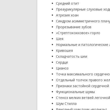
Средний отит
Преаурикулярные слуховые ход
Атрезия хоан
Синдром асимметричного плач
Прорезывание зубов
«Стрептококковое» горло
Шея
Нормальные и патологические 
Кривошея
Складчатость шеи
Сердце
Цианоз
Точка максимального сердечно
Отдельный толчок правого же
Признаки застойной сердечной
Функциональные шумы
Стеноз мелких ветвей легочно
Шум Стилла
Венозный шум (шум «волчка»)