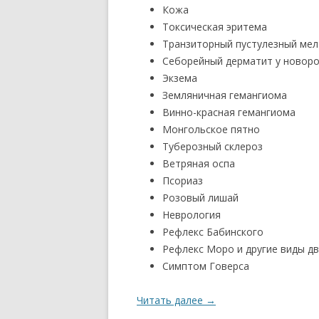
Кожа
Токсическая эритема
Транзиторный пустулезный ме
Себорейный дерматит у новор
Экзема
Земляничная гемангиома
Винно-красная гемангиома
Монгольское пятно
Туберозный склероз
Ветряная оспа
Псориаз
Розовый лишай
Неврология
Рефлекс Бабинского
Рефлекс Моро и другие виды д
Симптом Говерса
Читать далее
→