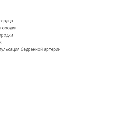
сердца
городки
ородки
к
пульсация бедренной артерии