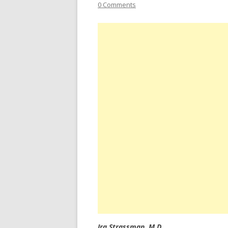
0 Comments
Ira Strassman, M.D.