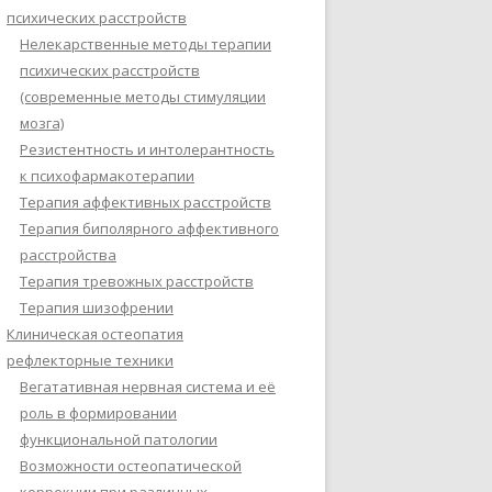
психических расстройств
Нелекарственные методы терапии
психических расстройств
(современные методы стимуляции
мозга)
Резистентность и интолерантность
к психофармакотерапии
Терапия аффективных расстройств
Терапия биполярного аффективного
расстройства
Терапия тревожных расстройств
Терапия шизофрении
Клиническая остеопатия
рефлекторные техники
Вегатативная нервная система и её
роль в формировании
функциональной патологии
Возможности остеопатической