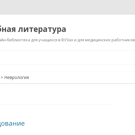
ная литература
йн-библиотека для учащихся в ВУЗах и для медицинских работников
Перейти
к
содержимому
>
Неврология
дование