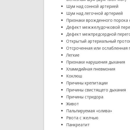
Шум над сонной артерией
Шум над легочной артерией
Признаки врожденного порока 
Дефект межжелудочковой пере
Дефект межпредсердной перег
Открытый артериальный прото
Отсроченная или ослабленная 
Легкие
Признаки нарушения дыхания
Хламидийная пневмония
Коклюш
Причины крепитации
Причины свистящего дыхания
Причины стридора
Живот
Пальпируемая «олива»
Рвота с желчью
Панкреатит