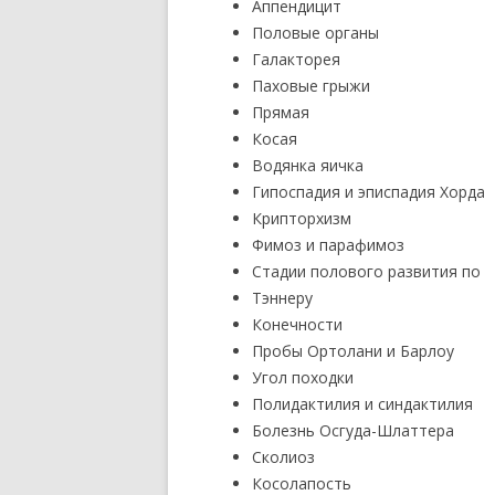
Аппендицит
Половые органы
Галакторея
Паховые грыжи
Прямая
Косая
Водянка яичка
Гипоспадия и эписпадия Хорда
Крипторхизм
Фимоз и парафимоз
Стадии полового развития по
Тэннеру
Конечности
Пробы Ортолани и Барлоу
Угол походки
Полидактилия и синдактилия
Болезнь Осгуда-Шлаттера
Сколиоз
Косолапость