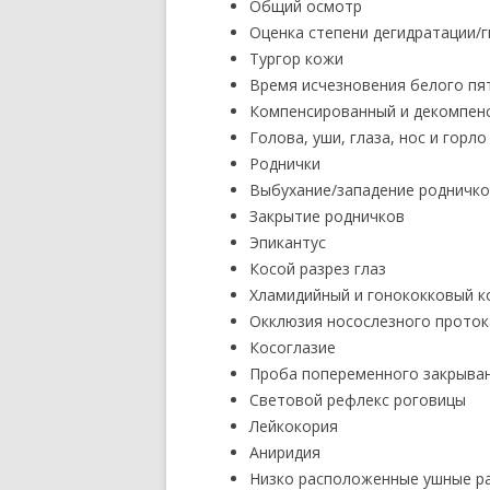
Общий осмотр
Оценка степени дегидратации/
Тургор кожи
Время исчезновения белого пя
Компенсированный и декомпен
Голова, уши, глаза, нос и горло
Роднички
Выбухание/западение родничк
Закрытие родничков
Эпикантус
Косой разрез глаз
Хламидийный и гонококковый 
Окклюзия носослезного проток
Косоглазие
Проба попеременного закрыван
Световой рефлекс роговицы
Лейкокория
Аниридия
Низко расположенные ушные р