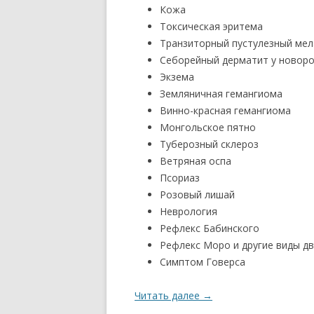
Кожа
Токсическая эритема
Транзиторный пустулезный ме
Себорейный дерматит у новор
Экзема
Земляничная гемангиома
Винно-красная гемангиома
Монгольское пятно
Туберозный склероз
Ветряная оспа
Псориаз
Розовый лишай
Неврология
Рефлекс Бабинского
Рефлекс Моро и другие виды д
Симптом Говерса
Читать далее
→