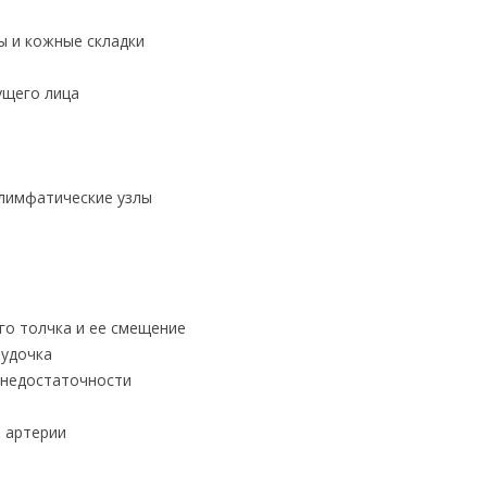
ы и кожные складки
ущего лица
лимфатические узлы
го толчка и ее смещение
лудочка
 недостаточности
й артерии