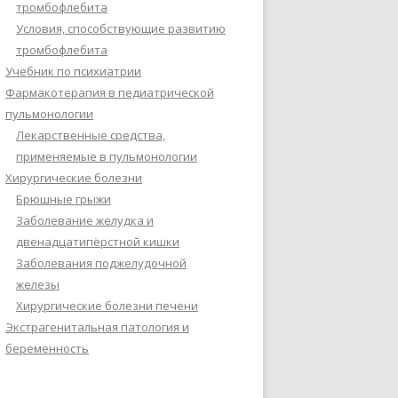
тромбофлебита
Условия, способствующие развитию
тромбофлебита
Учебник по психиатрии
Фармакотерапия в педиатрической
пульмонологии
Лекарственные средства,
применяемые в пульмонологии
Хирургические болезни
Брюшные грыжи
Заболевание желудка и
двенадцатипёрстной кишки
Заболевания поджелудочной
железы
Хирургические болезни печени
Экстрагенитальная патология и
беременность