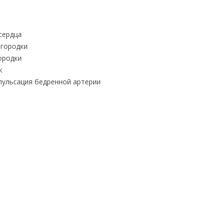
сердца
городки
ородки
к
пульсация бедренной артерии