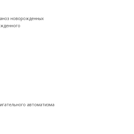
ланоз новорожденных
ожденного
вигательного автоматизма