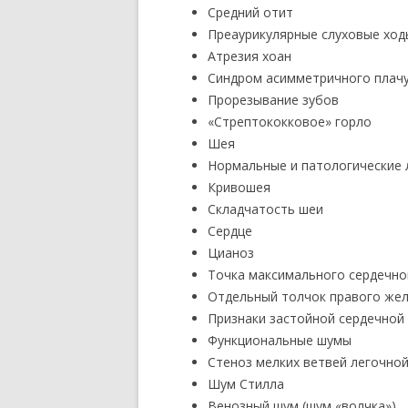
Средний отит
Преаурикулярные слуховые ход
Атрезия хоан
Синдром асимметричного плач
Прорезывание зубов
«Стрептококковое» горло
Шея
Нормальные и патологические 
Кривошея
Складчатость шеи
Сердце
Цианоз
Точка максимального сердечно
Отдельный толчок правого же
Признаки застойной сердечной
Функциональные шумы
Стеноз мелких ветвей легочно
Шум Стилла
Венозный шум (шум «волчка»)