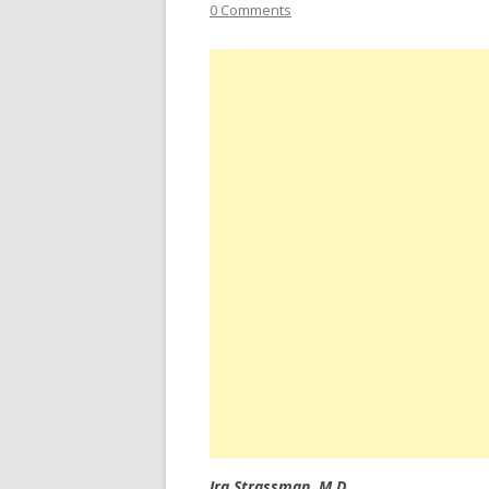
0 Comments
Ira Strassman, M.D.