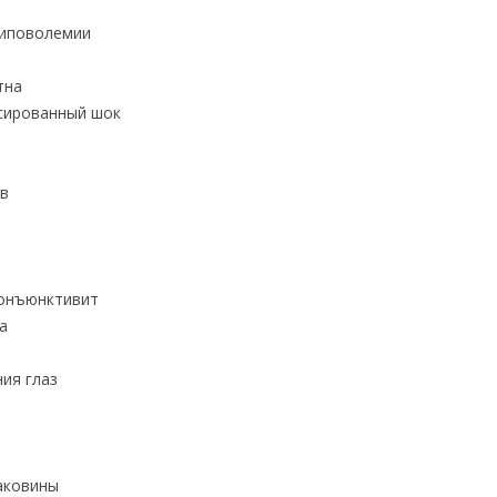
гиповолемии
тна
сированный шок
ов
конъюнктивит
а
ия глаз
аковины