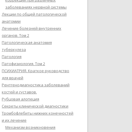
коррекции при различных
заболеваниях нервной системы
Лекции по общей патологической
анатомии
Лечение болезней внутренних
органов. Том 2
Патологическая анатомия
туберкулеза
Патология
Патофизиология. Том 2
ПСИХИАТРИЯ. Краткое руководство
для врачей
Рентгенодиагностика заболеваний
костей и суставов.
Рубцовая алопеция
Секреты клинической диагностики
Тромбофлебиты нижних конечностей
и их лечение
Механизм возникновения