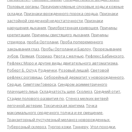
Половые органы
,
Преаурикулярные слуховые ходы и кожные
складки
,
Признаки врожденного порока сердца
,
Признаки
застойной сердечной недостаточности
,
Признаки
нарушения дыхания
,
Приобретенная кривошея
,
Причины
крепитации
,
Причины свистящего дыхания
,
Причины
стридора
,
проба Ортолани
,
Проба попеременного
закрывания глаз
,
Пробы Ортолани и Барлоу
,
Прорезывание
зубов
,
Прямая
,
Псориаз
,
Рвота с желчью
,
Рефлекс Бабинского
,
Рефлекс Моро и другие виды двигательного автоматизма
,
Роберт Б. Осгуд
,
Роднички
,
Розовый лишай
,
Световой
рефлекс роговицы
,
Себорейный дерматит у новорожденного
,
Сердце
,
Симптом Говерса
,
Синдром асимметричного
плачущего лица
,
Складчатость шеи
,
Сколиоз
,
Средний отит
,
Стадии полового развития по
,
Стеноз мелких ветвей
легочной артерии
,
Токсическая эритема
,
Точка
максимального сердечного толчка и ее смещение
,
Транзиторный пустулезный меланоз новорожденных
,
Туберозный склероз
,
Тургор кожи
,
Тэннеру
,
Угол походки
,