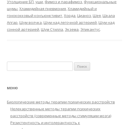
Утолщение БП
,
уши
,
Фимоз и парафимоз
,
Функциональные
шумы
,
Хламидийная пневмония
,
Хламидийный и
гонококковый конъюнктивит
,
Хорда
,
Цианоз
,
Шея
,
Шкала
Апгар
,
Шум волчка
,
Шум над легочной артерией
,
Шум над
сонной артерией
,
Шум Стилла
,
Экзема
,
Эпикантус
.
Найти:
МЕНЮ
Биологические методы терапии психических расстройств
Нелекарственные методы терапии психических
расстройств (современные методы стимуляции мозга)
Резистентность и интолерантность к