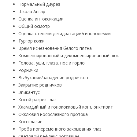
Нормальный диурез
Шкала Апгар
Оценка интоксикации
Общий осмотр
Оценка степени дегидратации/гиповолемии
Тургор кожи
Время исчезновения белого пятна
Компенсированный и декомпенсированный шок
Голова, уши, глаза, нос и горло
Роднички
Выбухание/западение родничков
Закрытие родничков
Эпикантус
Косой разрез глаз
Хламидийный и гонококковый конъюнктивит
Окклюзия носослезного протока
Косоглазие
Проба попеременного закрывания глаз
Световой рефлекс роговицы