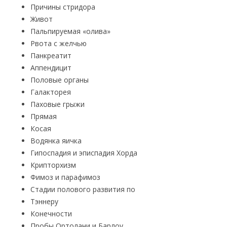
Причины стридора
Живот
Пальпируемая «олива»
Рвота с желчью
Панкреатит
Аппендицит
Половые органы
Галакторея
Паховые грыжи
Прямая
Косая
Водянка яичка
Гипоспадия и эписпадия Хорда
Крипторхизм
Фимоз и парафимоз
Стадии полового развития по
Тэннеру
Конечности
Пробы Ортолани и Барлоу