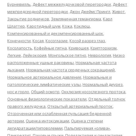
Бурневилль
,
Дефект межжелудочковой перегородки
,
Дефект
межпредсердной перегородки
,
Джон Джеймс Прингл
,
Живот
,
Закрытие родничков
,
Земляничная гемангиома
,
Карл
Шлаттер
,
Каротидный шум
,
Кожа
,
Коклюш
,
Компенсированный и декомпенсированный шок
,
Конечности
,
Косая
,
Косоглазие
,
Косой разрез глаз
,
Косолапость
,
Кофейные пятна
,
Кривошея
,
Крипторхизм
,
Легкие
,
Лейкокория
,
Монгольское пятно
,
Неврология
,
Низко
расположенные ушные раковины
,
Нормальная частота
дыхания
,
Нормальная частота сердечных сокращений
,
Нормальное артериальное давление
,
Нормальные и
патологические лимфатические узлы
,
Нормальный диурез
,
нос и горло
,
Общий осмотр
,
Окклюзия носослезного протока
,
Основные физиологические показатели
,
Отдельный толчок
правого желудочка
,
Открытый артериальный проток
,
Отсроченная или ослабленная пульсация бедренной
артерии
,
Оценка интоксикации
,
Оценка степени
дегидратации/гиповолемии
,
Пальпируемая «олива»
,
Панкреатит
,
Паховые грыжи
,
Полидактилия и синдактилия
,