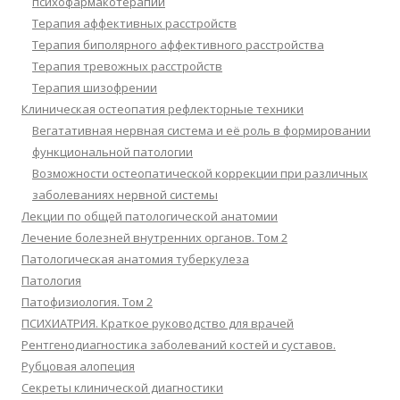
психофармакотерапии
Терапия аффективных расстройств
Терапия биполярного аффективного расстройства
Терапия тревожных расстройств
Терапия шизофрении
Клиническая остеопатия рефлекторные техники
Вегатативная нервная система и её роль в формировании
функциональной патологии
Возможности остеопатической коррекции при различных
заболеваниях нервной системы
Лекции по общей патологической анатомии
Лечение болезней внутренних органов. Том 2
Патологическая анатомия туберкулеза
Патология
Патофизиология. Том 2
ПСИХИАТРИЯ. Краткое руководство для врачей
Рентгенодиагностика заболеваний костей и суставов.
Рубцовая алопеция
Секреты клинической диагностики