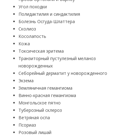
Угол походки
Полидактилия и синдактилия
Болезнь Осгуда-Шлаттера
Сколиоз
Косолапость
Кожа
Токсическая эритема
Транзиторный пустулезный меланоз
новорожденных
Себорейный дерматит у новорожденного
Экзема
Земляничная гемангиома
Винно-красная гемангиома
Монгольское пятно
Туберозный склероз
Ветряная оспа
Псориаз
Розовый лишай