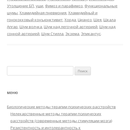
Утолщение БП
,
уши
,
Фимоз и парафимоз
,
Функциональные
шумы
,
Хламидийная пневмония
,
Хламидийный и
гонококковый конъюнктивит
,
Хорда
,
Цианоз
,
Шея
,
Шкала
Апгар
,
Шум волчка
,
Шум над легочной артерией
,
Шум над
сонной артерией
,
Шум Стилла
,
Экзема
,
Эпикантус
.
Найти:
МЕНЮ
Биологические методы терапии психических расстройств
Нелекарственные методы терапии психических
расстройств (современные методы стимуляции мозга)
Резистентность и интолерантность к