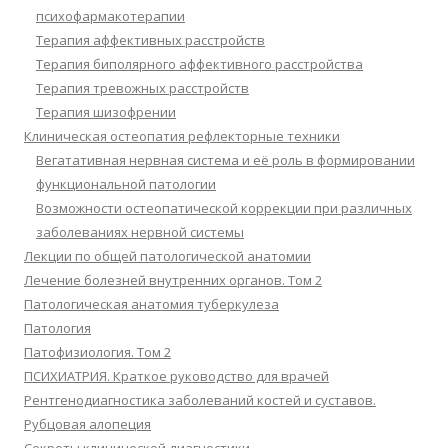
психофармакотерапии
Терапия аффективных расстройств
Терапия биполярного аффективного расстройства
Терапия тревожных расстройств
Терапия шизофрении
Клиническая остеопатия рефлекторные техники
Вегатативная нервная система и её роль в формировании
функциональной патологии
Возможности остеопатической коррекции при различных
заболеваниях нервной системы
Лекции по общей патологической анатомии
Лечение болезней внутренних органов. Том 2
Патологическая анатомия туберкулеза
Патология
Патофизиология. Том 2
ПСИХИАТРИЯ. Краткое руководство для врачей
Рентгенодиагностика заболеваний костей и суставов.
Рубцовая алопеция