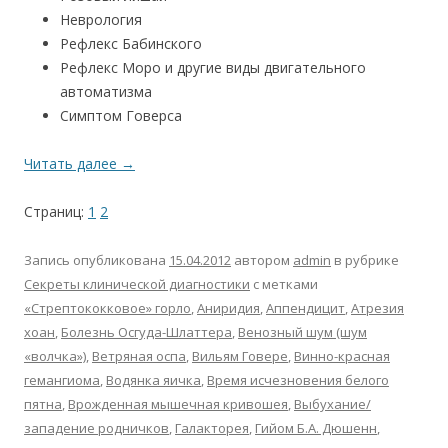
Неврология
Рефлекс Бабинского
Рефлекс Моро и другие виды двигательного
автоматизма
Симптом Говерса
Читать далее
→
Страниц:
1
2
Запись опубликована
15.04.2012
автором
admin
в рубрике
Секреты клинической диагностики
с метками
«Стрептококковое» горло
,
Аниридия
,
Аппендицит
,
Атрезия
хоан
,
Болезнь Осгуда-Шлаттера
,
Венозный шум (шум
«волчка»)
,
Ветряная оспа
,
Вильям Говере
,
Винно-красная
гемангиома
,
Водянка яичка
,
Время исчезновения белого
пятна
,
Врожденная мышечная кривошея
,
Выбухание/
западение родничков
,
Галакторея
,
Гийом Б.А. Дюшенн
,