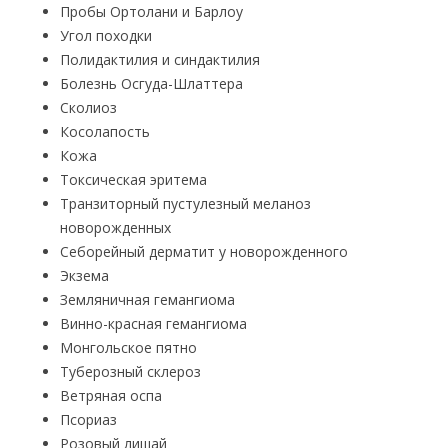
Пробы Ортолани и Барлоу
Угол походки
Полидактилия и синдактилия
Болезнь Осгуда-Шлаттера
Сколиоз
Косолапость
Кожа
Токсическая эритема
Транзиторный пустулезный меланоз
новорожденных
Себорейный дерматит у новорожденного
Экзема
Земляничная гемангиома
Винно-красная гемангиома
Монгольское пятно
Туберозный склероз
Ветряная оспа
Псориаз
Розовый лишай