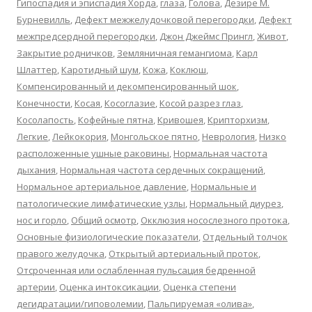
Гипоспадия и эписпадия Хорда
,
глаза
,
Голова
,
Дезире М.
Бурневилль
,
Дефект межжелудочковой перегородки
,
Дефект
межпредсердной перегородки
,
Джон Джеймс Прингл
,
Живот
,
Закрытие родничков
,
Земляничная гемангиома
,
Карл
Шлаттер
,
Каротидный шум
,
Кожа
,
Коклюш
,
Компенсированный и декомпенсированный шок
,
Конечности
,
Косая
,
Косоглазие
,
Косой разрез глаз
,
Косолапость
,
Кофейные пятна
,
Кривошея
,
Крипторхизм
,
Легкие
,
Лейкокория
,
Монгольское пятно
,
Неврология
,
Низко
расположенные ушные раковины
,
Нормальная частота
дыхания
,
Нормальная частота сердечных сокращений
,
Нормальное артериальное давление
,
Нормальные и
патологические лимфатические узлы
,
Нормальный диурез
,
нос и горло
,
Общий осмотр
,
Окклюзия носослезного протока
,
Основные физиологические показатели
,
Отдельный толчок
правого желудочка
,
Открытый артериальный проток
,
Отсроченная или ослабленная пульсация бедренной
артерии
,
Оценка интоксикации
,
Оценка степени
дегидратации/гиповолемии
,
Пальпируемая «олива»
,