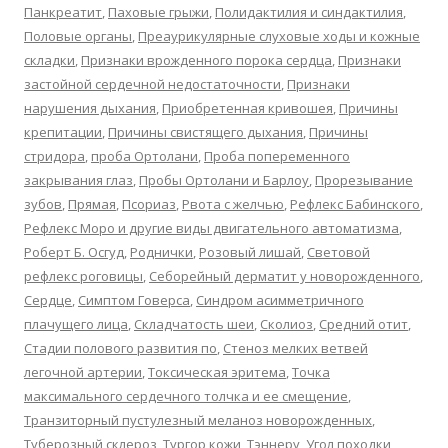
Панкреатит
,
Паховые грыжи
,
Полидактилия и синдактилия
,
Половые органы
,
Преаурикулярные слуховые ходы и кожные
складки
,
Признаки врожденного порока сердца
,
Признаки
застойной сердечной недостаточности
,
Признаки
нарушения дыхания
,
Приобретенная кривошея
,
Причины
крепитации
,
Причины свистящего дыхания
,
Причины
стридора
,
проба Ортолани
,
Проба попеременного
закрывания глаз
,
Пробы Ортолани и Барлоу
,
Прорезывание
зубов
,
Прямая
,
Псориаз
,
Рвота с желчью
,
Рефлекс Бабинского
,
Рефлекс Моро и другие виды двигательного автоматизма
,
Роберт Б. Осгуд
,
Роднички
,
Розовый лишай
,
Световой
рефлекс роговицы
,
Себорейный дерматит у новорожденного
,
Сердце
,
Симптом Говерса
,
Синдром асимметричного
плачущего лица
,
Складчатость шеи
,
Сколиоз
,
Средний отит
,
Стадии полового развития по
,
Стеноз мелких ветвей
легочной артерии
,
Токсическая эритема
,
Точка
максимального сердечного толчка и ее смещение
,
Транзиторный пустулезный меланоз новорожденных
,
Туберозный склероз
,
Тургор кожи
,
Тэннеру
,
Угол походки
,