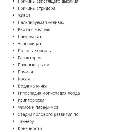
Причины свистящего дыхания
Причины стридора
Живот
Пальпируемая «олива»
Рвота с желчью
Панкреатит
Аппендицит
Половые органы
Галакторея
Паховые грыжи
Прямая
Косая
Водянка яичка
Гипоспадия и эписпадия Хорда
Крипторхизм
Фимоз и парафимоз
Стадии полового развития по
Тэннеру
Конечности