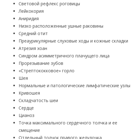
Световой рефлекс роговицы
Лейкокория
Аниридия
Низко расположенные ушные раковины
Средний отит
Преаурикулярные слуховые ходы и кожные складки
Атрезия хоан
Синдром асимметричного плачущего лица
Прорезывание зубов
«Стрептококковое» горло
Шея
Нормальные и патологические лимфатические узлы
Кривошея
Складчатость шеи
Сердце
Цианоз
Точка максимального сердечного толчка и ее
смещение
Отдельный толчок правого желудочка