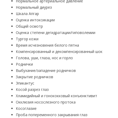
Нормальное артериальное давление
Нормальный диурез
Шкала Апгар
Оценка интоксикации
Общий осмотр
Оценка степени дегидратации/гиповолемии
Тургор кожи
Время исчезновения белого пятна
Компенсированный и декомпенсированный шок
Голова, уши, глаза, нос и горло
Роднички
Выбухание/западение родничков
Закрытие родничков
Эпикантус
Косой разрез глаз
Хламидийный и гонококковый конъюнктивит
Окклюзия носослезного протока
Косоглазие
Проба попеременного закрывания глаз