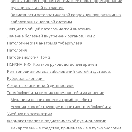
Вегатативная нервная система и её роль в формировании
функциональной патологии
Возможности остеопатической коррекции при различных
заболеваниях нервной системы
Лекции по общей патологической анатомии
Лечение болезней внутренних органов. Том 2
Патологическая анатомия туберкулеза
Патология
Патофизиология. Том 2
ПСИХИАТРИЯ. Краткое руководство для врачей
Рентгенодиагностика заболеваний костей и суставов.
Рубцовая алопеция
Секреты клинической диагностики
Тромбофлебиты нижних конечностей и их лечение
Механизм возникновения тромбофлебита
Условия, способствующие развитию тромбофлебита
Учебник по психиатрии
Фармакотерапия в педиатрической пульмонологии
Лекарственные средства, применяемые в пульмонологии