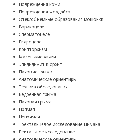
Повреждения кожи
Повреждения Фордайса
Отек/объемные образования мошонки
Варикоцеле
Сперматоцеле
Гидроцеле
Крипторхизм
Маленькие яички
Эпидидимит и орхит
Паховые грыжи
Анатомические ориентиры
Техника обследования
Бедренная грыжа
Паховая грыжа
Прямая
Непрямая
Трехпальцевое исследование Цимана
Ректальное исследование
Анатомические ориентиры