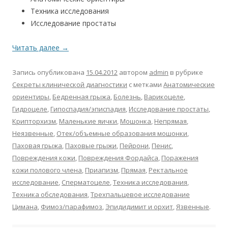
Техника исследования
Исследование простаты
Читать далее
→
Запись опубликована
15.04.2012
автором
admin
в рубрике
Секреты клинической диагностики
с метками
Анатомические
ориентиры
,
Бедренная грыжа
,
Болезнь
,
Варикоцеле
,
Гидроцеле
,
Гипоспадия/эписпадия
,
Исследование простаты
,
Крипторхизм
,
Маленькие яички
,
Мошонка
,
Непрямая
,
Неязвенные
,
Отек/объемные образования мошонки
,
Паховая грыжа
,
Паховые грыжи
,
Пейрони
,
Пенис
,
Повреждения кожи
,
Повреждения Фордайса
,
Поражения
кожи полового члена
,
Приапизм
,
Прямая
,
Ректальное
исследование
,
Сперматоцеле
,
Техника исследования
,
Техника обследования
,
Трехпальцевое исследование
Цимана
,
Фимоз/парафимоз
,
Эпидидимит и орхит
,
Язвенные
.