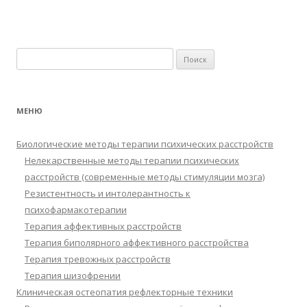
Найти:
МЕНЮ
Биологические методы терапии психических расстройств
Нелекарственные методы терапии психических
расстройств (современные методы стимуляции мозга)
Резистентность и интолерантность к
психофармакотерапии
Терапия аффективных расстройств
Терапия биполярного аффективного расстройства
Терапия тревожных расстройств
Терапия шизофрении
Клиническая остеопатия рефлекторные техники