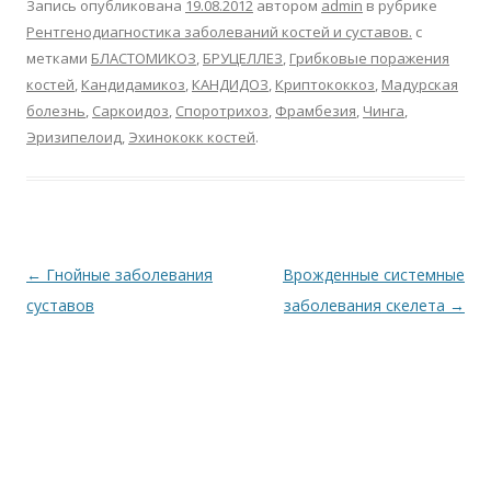
b
er
s
R
l
o
р
Запись опубликована
19.08.2012
автором
admin
в рубрике
o
A
u
kl
а
Рентгенодиагностика заболеваний костей и суставов.
с
метками
БЛАСТОМИКОЗ
,
БРУЦЕЛЛЕЗ
,
Грибковые поражения
o
p
as
в
костей
,
Кандидамикоз
,
КАНДИДОЗ
,
Криптококкоз
,
Мадурская
k
p
s
и
болезнь
,
Саркоидоз
,
Споротрихоз
,
Фрамбезия
,
Чинга
,
ni
т
Эризипелоид
,
Эхинококк костей
.
ki
ь
Навигация
←
Гнойные заболевания
Врожденные системные
по
суставов
заболевания скелета
→
записям