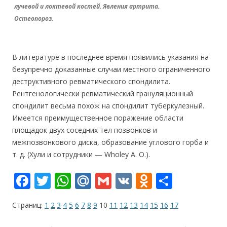
лучевой и локтевой костей. Явления артрита.
Остеопороз.
В литературе в последнее время появились указания на
безупречно доказанные случаи местного ограниченного
деструктивного ревматического спондилита.
Рентгенологически ревматический грануляционный
спондилит весьма похож на спондилит туберкулезный.
Имеется преимущественное поражение области
площадок двух соседних тел позвонков и
межпозвонкового диска, образование углового горба и
т. д. (Хули и сотрудники — Wholey А. О.).
F
T
W
M
G
V
O
О
ac
w
h
ai
m
K
d
т
Страниц:
1
2
3
4
5
6
7
8
9
10
11
12
13
14
15
16
17
e
itt
at
l.
ai
n
п