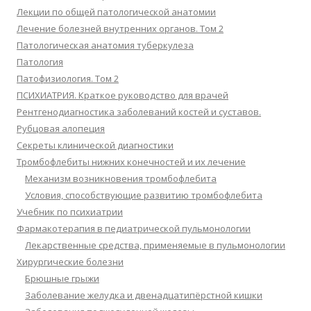
Лекции по общей патологической анатомии
Лечение болезней внутренних органов. Том 2
Патологическая анатомия туберкулеза
Патология
Патофизиология. Том 2
ПСИХИАТРИЯ. Краткое руководство для врачей
Рентгенодиагностика заболеваний костей и суставов.
Рубцовая алопеция
Секреты клинической диагностики
Тромбофлебиты нижних конечностей и их лечение
Механизм возникновения тромбофлебита
Условия, способствующие развитию тромбофлебита
Учебник по психиатрии
Фармакотерапия в педиатрической пульмонологии
Лекарственные средства, применяемые в пульмонологии
Хирургические болезни
Брюшные грыжи
Заболевание желудка и двенадцатипёрстной кишки