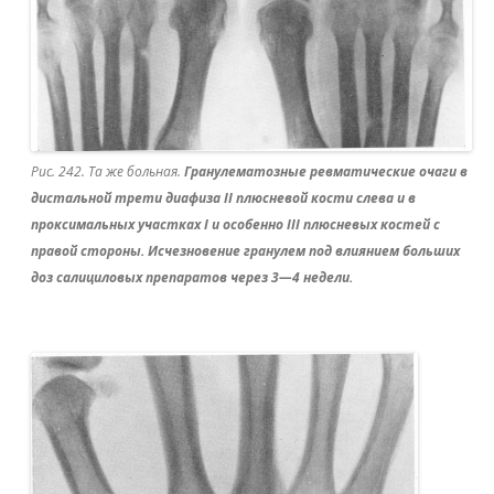
Рис. 242. Та же больная.
Гранулематозные ревматические очаги в
дистальной трети диафиза II плюсневой кости слева и в
проксимальных участках I и особенно III плюсневых костей с
правой стороны. Исчезновение гранулем под влиянием больших
доз салициловых препаратов через 3—4 недели.