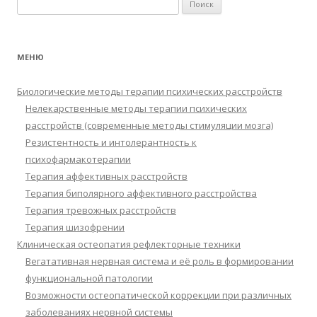
Найти:
МЕНЮ
Биологические методы терапии психических расстройств
Нелекарственные методы терапии психических
расстройств (современные методы стимуляции мозга)
Резистентность и интолерантность к
психофармакотерапии
Терапия аффективных расстройств
Терапия биполярного аффективного расстройства
Терапия тревожных расстройств
Терапия шизофрении
Клиническая остеопатия рефлекторные техники
Вегатативная нервная система и её роль в формировании
функциональной патологии
Возможности остеопатической коррекции при различных
заболеваниях нервной системы