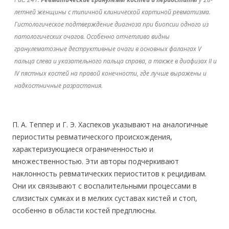
летней женщины с типичной клинической картиной ревматизма.
Гистологическое подтверждение диагноза при биопсии одного из
патологических очагов. Особенно отчетливо видны
гранулематозные деструктивные очаги в основных фалангах V
пальца слева и указательного пальца справа, а также в диафизах II и
IV пястных костей на правой конечности, где лучше выражены и
надкостничные разрастания.
П. А. Теппер и Г. Э. Хаспеков указывают на аналогичные
периоститы ревматического происхождения,
характеризующиеся ограниченностью и
множественностью. Эти авторы подчеркивают
наклонность ревматических периоститов к рецидивам.
Они их связывают с воспалительными процессами в
слизистых сумках и в мелких суставах кистей и стоп,
особенно в области костей предплюсны.