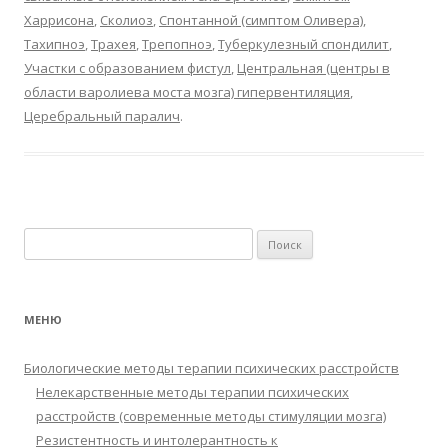
Харрисона
,
Сколиоз
,
Спонтанной (симптом Оливера)
,
Тахипноэ
,
Трахея
,
Трепопноэ
,
Туберкулезный спондилит
,
Участки с образованием фистул
,
Центральная (центры в
области варолиева моста мозга) гипервентиляция
,
Церебральный паралич
.
Найти:
МЕНЮ
Биологические методы терапии психических расстройств
Нелекарственные методы терапии психических
расстройств (современные методы стимуляции мозга)
Резистентность и интолерантность к