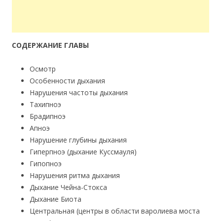
СОДЕРЖАНИЕ ГЛАВЫ
Осмотр
Особенности дыхания
Нарушения частоты дыхания
Тахипноэ
Брадипноэ
Апноэ
Нарушение глубины дыхания
Гиперпноэ (дыхание Куссмауля)
Гипопноэ
Нарушения ритма дыхания
Дыхание Чейна-Стокса
Дыхание Биота
Центральная (центры в области варолиева моста