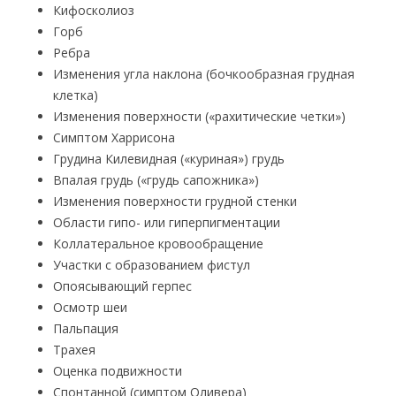
Кифосколиоз
Горб
Ребра
Изменения угла наклона (бочкообразная грудная
клетка)
Изменения поверхности («рахитические четки»)
Симптом Харрисона
Грудина Килевидная («куриная») грудь
Впалая грудь («грудь сапожника»)
Изменения поверхности грудной стенки
Области гипо- или гиперпигментации
Коллатеральное кровообращение
Участки с образованием фистул
Опоясывающий герпес
Осмотр шеи
Пальпация
Трахея
Оценка подвижности
Спонтанной (симптом Оливера)