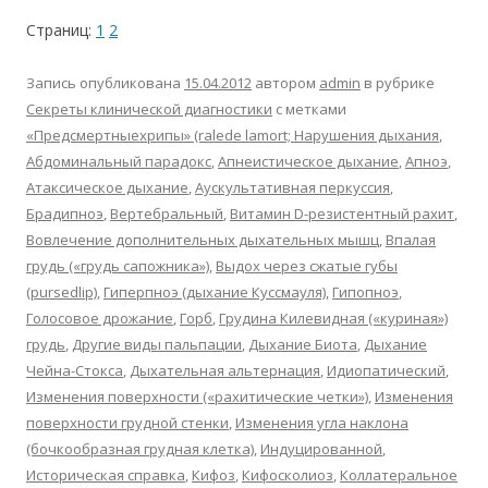
Страниц:
1
2
Запись опубликована
15.04.2012
автором
admin
в рубрике
Секреты клинической диагностики
с метками
«Предсмертныехрипы» (ralede lamort; Нарушения дыхания
,
Абдоминальный парадокс
,
Апнеистическое дыхание
,
Апноэ
,
Атаксическое дыхание
,
Аускультативная перкуссия
,
Брадипноэ
,
Вертебральный
,
Витамин D-резистентный рахит
,
Вовлечение дополнительных дыхательных мышц
,
Впалая
грудь («грудь сапожника»)
,
Выдох через сжатые губы
(pursedlip)
,
Гиперпноэ (дыхание Куссмауля)
,
Гипопноэ
,
Голосовое дрожание
,
Горб
,
Грудина Килевидная («куриная»)
грудь
,
Другие виды пальпации
,
Дыхание Биота
,
Дыхание
Чейна-Стокса
,
Дыхательная альтернация
,
Идиопатический
,
Изменения поверхности («рахитические четки»)
,
Изменения
поверхности грудной стенки
,
Изменения угла наклона
(бочкообразная грудная клетка)
,
Индуцированной
,
Историческая справка
,
Кифоз
,
Кифосколиоз
,
Коллатеральное