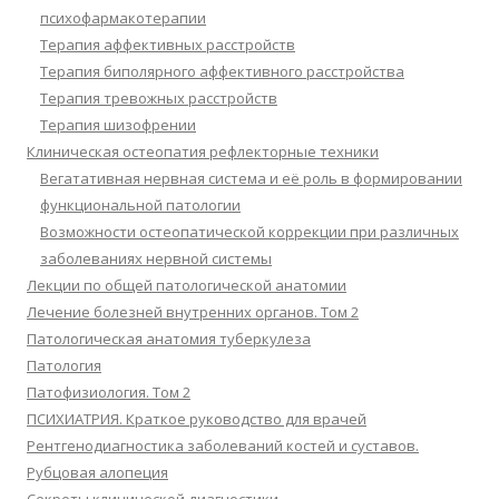
психофармакотерапии
Терапия аффективных расстройств
Терапия биполярного аффективного расстройства
Терапия тревожных расстройств
Терапия шизофрении
Клиническая остеопатия рефлекторные техники
Вегатативная нервная система и её роль в формировании
функциональной патологии
Возможности остеопатической коррекции при различных
заболеваниях нервной системы
Лекции по общей патологической анатомии
Лечение болезней внутренних органов. Том 2
Патологическая анатомия туберкулеза
Патология
Патофизиология. Том 2
ПСИХИАТРИЯ. Краткое руководство для врачей
Рентгенодиагностика заболеваний костей и суставов.
Рубцовая алопеция