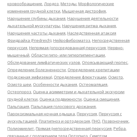
кровообращение
,
Лордоз
,
Методы
,
Морфологические
изменения грудной клетки
,
Мышечная дистрофия
,
Нарушение глубины дыхания
,
Нарушения деятельности
дыхательной мускулатуры
,
Нарушения ритма дыхания
,
Нарушения частоты дыхания
,
Наследственная атаксия
Фридрайха (Friedreich)
,
Нейрофиброматоз
,
Непосредственная
перкуссия
,
Непрямая (опосредованная) перкуссия
,
Нервно-
мышечный
,
Области гипо- или гиперпигментации
,
Обследование лимфатических узлов
,
Опоясывающий герпес
,
Определение болезненности
,
Определение крепитации
(подкожная эмфизема)
,
Определение флюктуации
,
Осмотр
,
Осмотр шеи
,
Особенности дыхания
,
Остеомаляция
,
Остеопороз
,
Оценка асимметрии и дыхательной экскурсии
грудной клетки
,
Оценка подвижности
,
Оценка смещения
,
Пальпация
,
Пальпация голосового дрожания
,
Пароксизмальная ночная одышка
,
Перкуссия
,
Перкуссия с
аускультацией
,
Платипноэ и ортодеоксия
,
ПНО
,
Позвоночник
,
Полиомиелит
,
Прямая (непосредственная) перкуссия
,
Ребра
,
связанные с положением тела Ортопноэ
,
Симптом