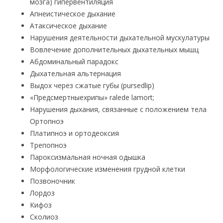
мозга) гипервентиляция
Апнеистическое дыхание
Атаксическое дыхание
Нарушения деятельности дыхательной мускулатуры
Вовлечение дополнительных дыхательных мышц
Абдоминальный парадокс
Дыхательная альтернация
Выдох через сжатые губы (pursedlip)
«Предсмертныехрипы» ralede lamort;
Нарушения дыхания, связанные с положением тела
Ортопноэ
Платипноэ и ортодеоксия
Трепопноэ
Пароксизмальная ночная одышка
Морфологические изменения грудной клетки
Позвоночник
Лордоз
Кифоз
Сколиоз