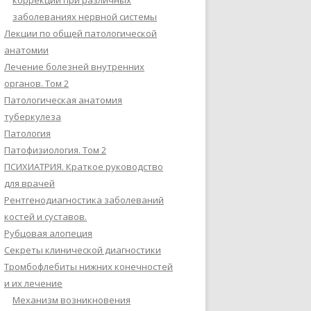
коррекции при различных
заболеваниях нервной системы
Лекции по общей патологической
анатомии
Лечение болезней внутренних
органов. Том 2
Патологическая анатомия
туберкулеза
Патология
Патофизиология. Том 2
ПСИХИАТРИЯ. Краткое руководство
для врачей
Рентгенодиагностика заболеваний
костей и суставов.
Рубцовая алопеция
Секреты клинической диагностики
Тромбофлебиты нижних конечностей
и их лечение
Механизм возникновения