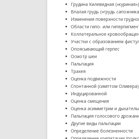
Грудина Килевидная («куриная»)
Впалая грудь («грудь сапожника
Изменения поверхности грудно
Области гипо- или гиперпигмен
Коллатеральное кровообраще
Участки с образованием фисту
Опоясывающий герпес
Осмотр шеи
Пальпация
Трахея
Оценка подвижности
Спонтанной (симптом Оливера)
Индуцированной
Оценка смещения
Оценка асимметрии и дыхательн
Пальпация голосового дрожан
Другие виды пальпации
Определение болезненности
Определение крепитации (подк