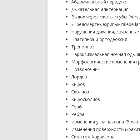
Абдоминальный парадокс
Дыхательная альтернация
Выдох через сжатые губы (purse
«Предсмертныехрипы» ralede la
Нарушения дыхания, связанные
Платипноэ и ортодеоксия
Трепопноэ
Пароксизмальная ночная одыш
Морфологические изменения гр
Позвоночник
Лордоз
Кифоз
Сколиоз
Кифосколиоз
Горб
Ребра
Изменения угла наклона (бочко
Изменения поверхности («рахит
Симптом Харрисона