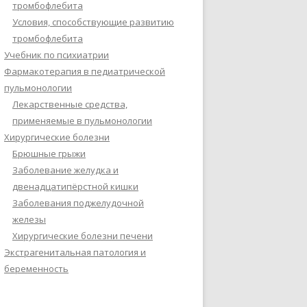
тромбофлебита
Условия, способствующие развитию
тромбофлебита
Учебник по психиатрии
Фармакотерапия в педиатрической
пульмонологии
Лекарственные средства,
применяемые в пульмонологии
Хирургические болезни
Брюшные грыжи
Заболевание желудка и
двенадцатипёрстной кишки
Заболевания поджелудочной
железы
Хирургические болезни печени
Экстрагенитальная патология и
беременность