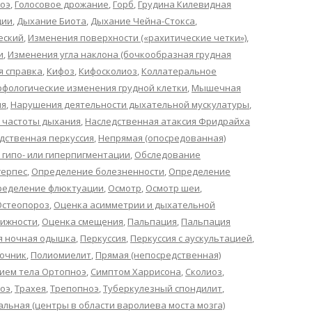
оэ
,
Голосовое дрожание
,
Горб
,
Грудина Килевидная
ции
,
Дыхание Биота
,
Дыхание Чейна-Стокса
,
еский
,
Изменения поверхности («рахитические четки»)
,
и
,
Изменения угла наклона (бочкообразная грудная
я справка
,
Кифоз
,
Кифосколиоз
,
Коллатеральное
фологические изменения грудной клетки
,
Мышечная
ия
,
Нарушения деятельности дыхательной мускулатуры
,
 частоты дыхания
,
Наследственная атаксия Фридрайха
дственная перкуссия
,
Непрямая (опосредованная)
 гипо- или гиперпигментации
,
Обследование
ерпес
,
Определение болезненности
,
Определение
ределение флюктуации
,
Осмотр
,
Осмотр шеи
,
Остеопороз
,
Оценка асимметрии и дыхательной
вижности
,
Оценка смещения
,
Пальпация
,
Пальпация
я ночная одышка
,
Перкуссия
,
Перкуссия с аускультацией
,
очник
,
Полиомиелит
,
Прямая (непосредственная)
ием тела Ортопноэ
,
Симптом Харрисона
,
Сколиоз
,
оэ
,
Трахея
,
Трепопноэ
,
Туберкулезный спондилит
,
льная (центры в области варолиева моста мозга)