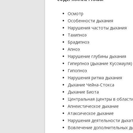
Осмотр
Особенности дыхания
Нарушения частоты дыхания
Тахипноэ
Брадипноэ
Апноэ
Нарушение глубины дыхания
Гиперпноэ (дыхание Куссмауля)
Гипопноэ
Нарушения ритма дыхания
Дыхание Чейна-Стокса
Дыхание Биота
Центральная (центры в област
Апнеистическое дыхание
Атаксическое дыхание
Нарушения деятельности дыхат
Вовлечение дополнительных д