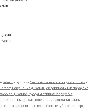
узлов
куссия
ркуссия
ом
admin
в рубрике
Секреты клинической диагностики
с
 lamort; Нарушения дыхания
,
Абдоминальный парадокс
,
ическое дыхание
,
Аускультативная перкуссия
,
-резистентный рахит
,
Вовлечение дополнительных
удь сапожника»)
,
Выдох через сжатые губы (pursedlip)
,