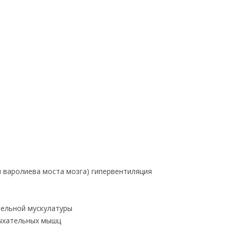
и варолиева моста мозга) гипервентиляция
ельной мускулатуры
ыхательных мышц