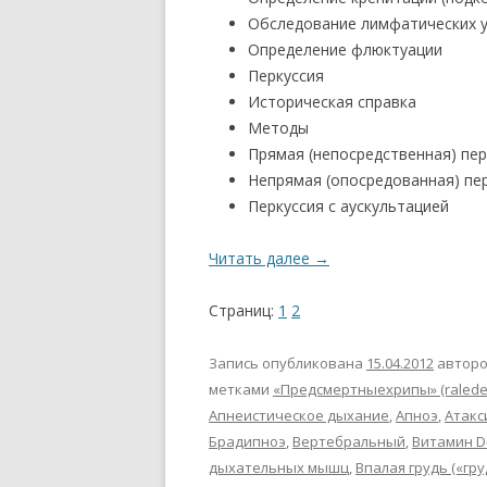
Обследование лимфатических 
Определение флюктуации
Перкуссия
Историческая справка
Методы
Прямая (непосредственная) пер
Непрямая (опосредованная) пе
Перкуссия с аускультацией
Читать далее
→
Страниц:
1
2
Запись опубликована
15.04.2012
автор
метками
«Предсмертныехрипы» (ralede
Апнеистическое дыхание
,
Апноэ
,
Атакс
Брадипноэ
,
Вертебральный
,
Витамин D
дыхательных мышц
,
Впалая грудь («гр