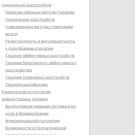
психических расстройств
Нелекарственные методы терапии
психических расстройств
(современные методы стимуляции
мозга)
Резистентность и интолерантность
к психофармакотерапии
Терапия аффективных расстройств
Терапия биполярного аффективного
расстройства
Терапия тревожных расстройств
Терапия шизофрении
Клиническая остеопатия
рефлекторные техники
Вегатативная нервная система и её
роль в формировании
функциональной патологии
Возможности остеопатической