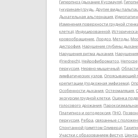
Гиперпноэ (дыхание Куссмауля)
,
Гипопн
(«куриная») грудь
,
Другие виды пальпа
Дыхательная альтернация
,
Идиопатич
Изменения поверхности грудной стенк
клетка)
,
Индуцированной
,
Историческа
кровообращение
,
Лордоз
,
Методы
,
Мор
дистрофия
,
Нарушение глубины дыхан
Нарушения ритма дыхания
,
Нарушения
(Friedreich)
,
Нейрофиброматоз
,
Непосре
перкуссия
,
Нервно-мышечный
,
Области
лимфатических узлов
,
Опоясывающий г
крепитации (подкожная эмфизема)
,
Оп
Особенности дыхания
,
Остеомаляция
,
экскурсии грудной клетки
,
Оценка под
голосового дрожания
,
Пароксизмальна
Платипноэ и ортодеоксия
,
ПНО
,
Позвон
перкуссия
,
Ребра
,
связанные с положен
Спонтанной (симптом Оливера)
,
Тахипн
Участки с образованием фистул
,
Центра