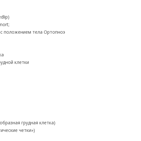
dlip)
mort;
 с положением тела Ортопноэ
ка
удной клетки
образная грудная клетка)
ические четки»)