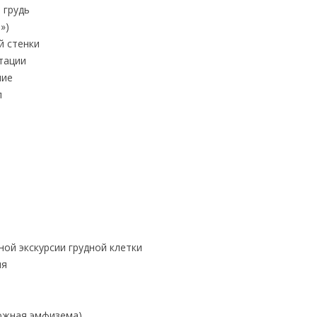
 грудь
»)
й стенки
тации
ние
л
ой экскурсии грудной клетки
ия
ожная эмфизема)