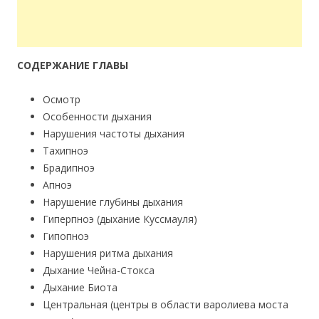
СОДЕРЖАНИЕ ГЛАВЫ
Осмотр
Особенности дыхания
Нарушения частоты дыхания
Тахипноэ
Брадипноэ
Апноэ
Нарушение глубины дыхания
Гиперпноэ (дыхание Куссмауля)
Гипопноэ
Нарушения ритма дыхания
Дыхание Чейна-Стокса
Дыхание Биота
Центральная (центры в области варолиева моста