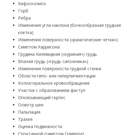
Кифосколиоз
Горб
Ребра
Изменения угла наклона (бочкообразная грудная
клетка)
Изменения поверхности («рахитические четки»)
Симптом Харрисона
Грудина Килевидная («куриная») грудь
Впалая грудь («грудь сапожника»)
Изменения поверхности грудной стенки
Области гипо- или гиперпигментации
Коллатеральное кровообращение
Участки с образованием фистул
Опоясывающий герпес
Осмотр шеи
Пальпация
Трахея
Оценка подвижности
Спонтанной (симптом Оливера)