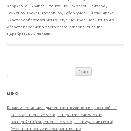
Харрисона
,
Сколиоз
,
Спонтанной (симптом Оливера)
,
Тахипноэ
,
Трахея
,
Трепопноэ
,
Туберкулезный спондилит
,
Участки с образованием фистул
,
Центральная (центры в
области варолиева моста мозга) гипервентиляция
,
Церебральный паралич
.
Найти:
МЕНЮ
Биологические методы терапии психических расстройств
Нелекарственные методы терапии психических
расстройств (современные методы стимуляции мозга)
Резистентность и интолерантность к