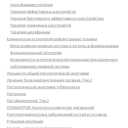
психофармакотерапии
Терапия аффективных расстройств
Терапия биполярного аффективного расстройства
Терапия тревожных расстройств
Терапия шизофрении
Клиническая остеопатия рефлекторные техники
Вегатативная нервная система и её роль в формировании
функциональной патологии
Возможности остеопатической коррекции при различных
заболеваниях нервной системы
Лекции по общей патологической анатомии
Лечение болезней внутренних органов. Том 2
Патологическая анатомия туберкулеза
Патология
Патофизиология. Том 2
ПСИХИАТРИЯ. Краткое руководство для врачей
Рентгенодиагностика заболеваний костей и суставов.
Рубцовая алопеция