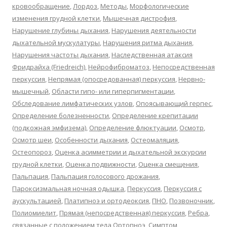
кровообращение
,
Лордоз
,
Методы
,
Морфологические
изменения грудной клетки
,
Мышечная дистрофия
,
Нарушение глубины дыхания
,
Нарушения деятельности
дыхательной мускулатуры
,
Нарушения ритма дыхания
,
Нарушения частоты дыхания
,
Наследственная атаксия
Фридрайха (Friedreich)
,
Нейрофиброматоз
,
Непосредственная
перкуссия
,
Непрямая (опосредованная) перкуссия
,
Нервно-
мышечный
,
Области гипо- или гиперпигментации
,
Обследование лимфатических узлов
,
Опоясывающий герпес
,
Определение болезненности
,
Определение крепитации
(подкожная эмфизема)
,
Определение флюктуации
,
Осмотр
,
Осмотр шеи
,
Особенности дыхания
,
Остеомаляция
,
Остеопороз
,
Оценка асимметрии и дыхательной экскурсии
грудной клетки
,
Оценка подвижности
,
Оценка смещения
,
Пальпация
,
Пальпация голосового дрожания
,
Пароксизмальная ночная одышка
,
Перкуссия
,
Перкуссия с
аускультацией
,
Платипноэ и ортодеоксия
,
ПНО
,
Позвоночник
,
Полиомиелит
,
Прямая (непосредственная) перкуссия
,
Ребра
,
связанные с положением тела Ортопноэ
,
Симптом