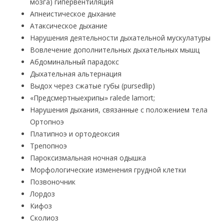
мозга) гипервентиляция
Апнеистическое дыхание
Атаксическое дыхание
Нарушения деятельности дыхательной мускулатуры
Вовлечение дополнительных дыхательных мышц
Абдоминальный парадокс
Дыхательная альтернация
Выдох через сжатые губы (pursedlip)
«Предсмертныехрипы» ralede lamort;
Нарушения дыхания, связанные с положением тела
Ортопноэ
Платипноэ и ортодеоксия
Трепопноэ
Пароксизмальная ночная одышка
Морфологические изменения грудной клетки
Позвоночник
Лордоз
Кифоз
Сколиоз