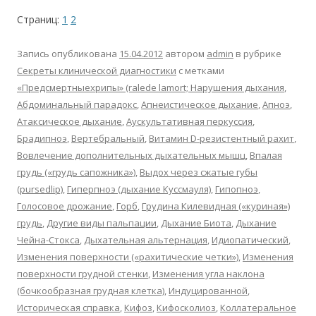
Страниц:
1
2
Запись опубликована
15.04.2012
автором
admin
в рубрике
Секреты клинической диагностики
с метками
«Предсмертныехрипы» (ralede lamort; Нарушения дыхания
,
Абдоминальный парадокс
,
Апнеистическое дыхание
,
Апноэ
,
Атаксическое дыхание
,
Аускультативная перкуссия
,
Брадипноэ
,
Вертебральный
,
Витамин D-резистентный рахит
,
Вовлечение дополнительных дыхательных мышц
,
Впалая
грудь («грудь сапожника»)
,
Выдох через сжатые губы
(pursedlip)
,
Гиперпноэ (дыхание Куссмауля)
,
Гипопноэ
,
Голосовое дрожание
,
Горб
,
Грудина Килевидная («куриная»)
грудь
,
Другие виды пальпации
,
Дыхание Биота
,
Дыхание
Чейна-Стокса
,
Дыхательная альтернация
,
Идиопатический
,
Изменения поверхности («рахитические четки»)
,
Изменения
поверхности грудной стенки
,
Изменения угла наклона
(бочкообразная грудная клетка)
,
Индуцированной
,
Историческая справка
,
Кифоз
,
Кифосколиоз
,
Коллатеральное