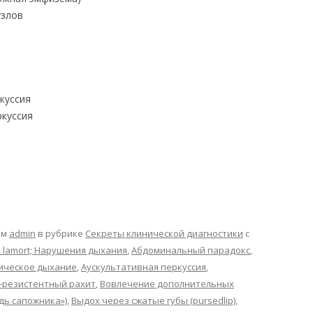
узлов
куссия
ркуссия
ом
admin
в рубрике
Секреты клинической диагностики
с
 lamort; Нарушения дыхания
,
Абдоминальный парадокс
,
ическое дыхание
,
Аускультативная перкуссия
,
-резистентный рахит
,
Вовлечение дополнительных
удь сапожника»)
,
Выдох через сжатые губы (pursedlip)
,