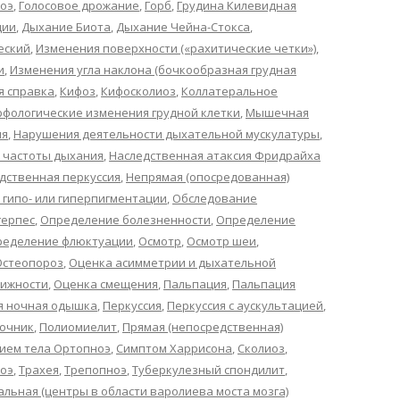
оэ
,
Голосовое дрожание
,
Горб
,
Грудина Килевидная
ции
,
Дыхание Биота
,
Дыхание Чейна-Стокса
,
еский
,
Изменения поверхности («рахитические четки»)
,
и
,
Изменения угла наклона (бочкообразная грудная
я справка
,
Кифоз
,
Кифосколиоз
,
Коллатеральное
фологические изменения грудной клетки
,
Мышечная
ия
,
Нарушения деятельности дыхательной мускулатуры
,
 частоты дыхания
,
Наследственная атаксия Фридрайха
дственная перкуссия
,
Непрямая (опосредованная)
 гипо- или гиперпигментации
,
Обследование
ерпес
,
Определение болезненности
,
Определение
ределение флюктуации
,
Осмотр
,
Осмотр шеи
,
Остеопороз
,
Оценка асимметрии и дыхательной
вижности
,
Оценка смещения
,
Пальпация
,
Пальпация
я ночная одышка
,
Перкуссия
,
Перкуссия с аускультацией
,
очник
,
Полиомиелит
,
Прямая (непосредственная)
ием тела Ортопноэ
,
Симптом Харрисона
,
Сколиоз
,
оэ
,
Трахея
,
Трепопноэ
,
Туберкулезный спондилит
,
льная (центры в области варолиева моста мозга)