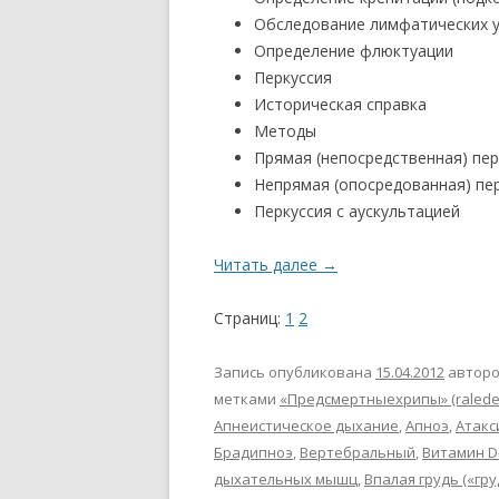
Обследование лимфатических 
Определение флюктуации
Перкуссия
Историческая справка
Методы
Прямая (непосредственная) пер
Непрямая (опосредованная) пе
Перкуссия с аускультацией
Читать далее
→
Страниц:
1
2
Запись опубликована
15.04.2012
автор
метками
«Предсмертныехрипы» (ralede
Апнеистическое дыхание
,
Апноэ
,
Атакс
Брадипноэ
,
Вертебральный
,
Витамин D
дыхательных мышц
,
Впалая грудь («гр