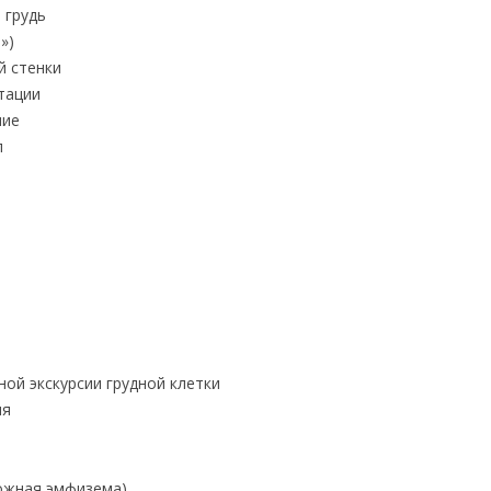
 грудь
»)
й стенки
тации
ние
л
ой экскурсии грудной клетки
ия
ожная эмфизема)