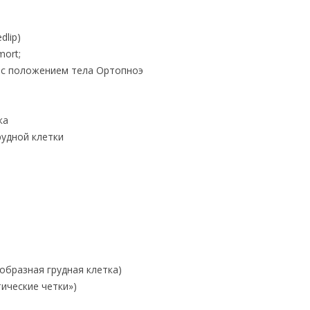
dlip)
mort;
 с положением тела Ортопноэ
ка
удной клетки
образная грудная клетка)
ические четки»)