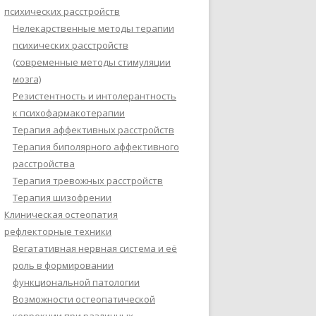
психических расстройств
Нелекарственные методы терапии
психических расстройств
(современные методы стимуляции
мозга)
Резистентность и интолерантность
к психофармакотерапии
Терапия аффективных расстройств
Терапия биполярного аффективного
расстройства
Терапия тревожных расстройств
Терапия шизофрении
Клиническая остеопатия
рефлекторные техники
Вегатативная нервная система и её
роль в формировании
функциональной патологии
Возможности остеопатической