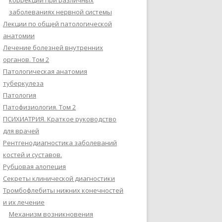
коррекции при различных
заболеваниях нервной системы
Лекции по общей патологической
анатомии
Лечение болезней внутренних
органов. Том 2
Патологическая анатомия
туберкулеза
Патология
Патофизиология. Том 2
ПСИХИАТРИЯ. Краткое руководство
для врачей
Рентгенодиагностика заболеваний
костей и суставов.
Рубцовая алопеция
Секреты клинической диагностики
Тромбофлебиты нижних конечностей
и их лечение
Механизм возникновения