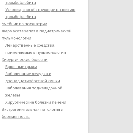
тромбофлебита
Условия, способствующие развитию
тромбофлебита
Учебник по психиатрии
Фармакотерапия в педиатрической
пульмонологии
Лекарственные средства,
применяемые в пульмонологии
Хирургические болезни
Брюшные грыжи
Заболевание желудка и
двенадцатипёрстной кишки
Заболевания поджелудочной
железы
Хирургические болезни печени
Экстрагенитальная патология и
беременность