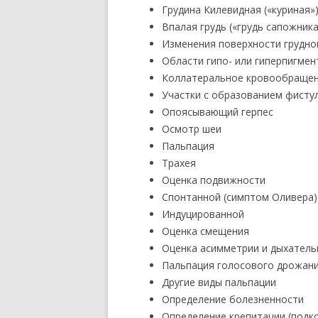
Грудина Килевидная («куриная»)
Впалая грудь («грудь сапожника
Изменения поверхности грудно
Области гипо- или гиперпигмен
Коллатеральное кровообраще
Участки с образованием фисту
Опоясывающий герпес
Осмотр шеи
Пальпация
Трахея
Оценка подвижности
Спонтанной (симптом Оливера)
Индуцированной
Оценка смещения
Оценка асимметрии и дыхательн
Пальпация голосового дрожан
Другие виды пальпации
Определение болезненности
Определение крепитации (подк