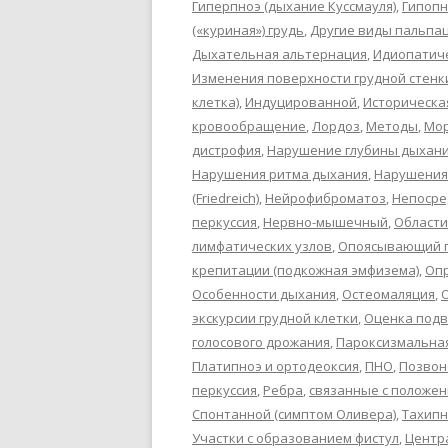
Гиперпноэ (дыхание Куссмауля)
,
Гипопн
(«куриная») грудь
,
Другие виды пальпа
Дыхательная альтернация
,
Идиопатич
Изменения поверхности грудной стенк
клетка)
,
Индуцированной
,
Историческа
кровообращение
,
Лордоз
,
Методы
,
Мор
дистрофия
,
Нарушение глубины дыхан
Нарушения ритма дыхания
,
Нарушения
(Friedreich)
,
Нейрофиброматоз
,
Непосре
перкуссия
,
Нервно-мышечный
,
Области
лимфатических узлов
,
Опоясывающий г
крепитации (подкожная эмфизема)
,
Оп
Особенности дыхания
,
Остеомаляция
,
экскурсии грудной клетки
,
Оценка под
голосового дрожания
,
Пароксизмальна
Платипноэ и ортодеоксия
,
ПНО
,
Позвон
перкуссия
,
Ребра
,
связанные с положен
Спонтанной (симптом Оливера)
,
Тахипн
Участки с образованием фистул
,
Центра