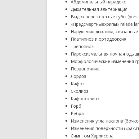
Абдоминальный парадокс
Дыхательная альтернация
Выдох через сжатые губы (purse
«Предсмертныехрипы» ralede la
Нарушения дыхания, связанные
Платипноэ и ортодеоксия
Трепопноэ
Пароксизмальная ночная одыш
Морфологические изменения гр
Позвоночник
Лордоз
Кифоз
Сколиоз
Кифосколиоз
Горб
Ребра
Изменения угла наклона (бочко
Изменения поверхности («рахит
Симптом Харрисона