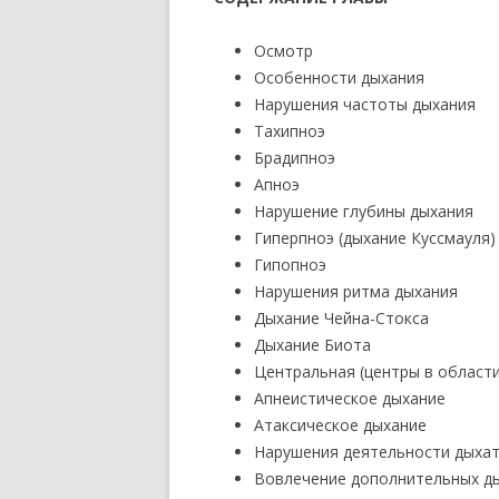
Осмотр
Особенности дыхания
Нарушения частоты дыхания
Тахипноэ
Брадипноэ
Апноэ
Нарушение глубины дыхания
Гиперпноэ (дыхание Куссмауля)
Гипопноэ
Нарушения ритма дыхания
Дыхание Чейна-Стокса
Дыхание Биота
Центральная (центры в област
Апнеистическое дыхание
Атаксическое дыхание
Нарушения деятельности дыхат
Вовлечение дополнительных д