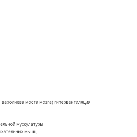
и варолиева моста мозга) гипервентиляция
ельной мускулатуры
ыхательных мышц