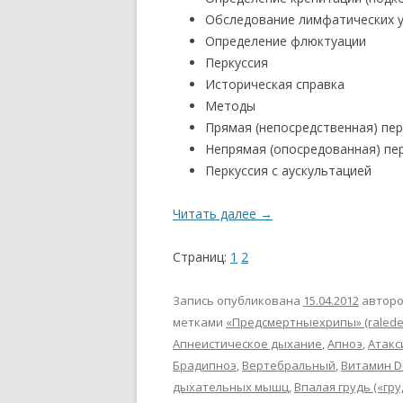
Обследование лимфатических 
Определение флюктуации
Перкуссия
Историческая справка
Методы
Прямая (непосредственная) пер
Непрямая (опосредованная) пе
Перкуссия с аускультацией
Читать далее
→
Страниц:
1
2
Запись опубликована
15.04.2012
автор
метками
«Предсмертныехрипы» (ralede
Апнеистическое дыхание
,
Апноэ
,
Атакс
Брадипноэ
,
Вертебральный
,
Витамин D
дыхательных мышц
,
Впалая грудь («гр