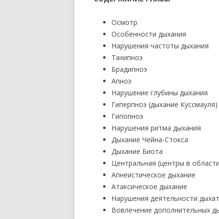
Осмотр
Особенности дыхания
Нарушения частоты дыхания
Тахипноэ
Брадипноэ
Апноэ
Нарушение глубины дыхания
Гиперпноэ (дыхание Куссмауля)
Гипопноэ
Нарушения ритма дыхания
Дыхание Чейна-Стокса
Дыхание Биота
Центральная (центры в област
Апнеистическое дыхание
Атаксическое дыхание
Нарушения деятельности дыхат
Вовлечение дополнительных д