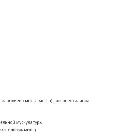
и варолиева моста мозга) гипервентиляция
ельной мускулатуры
ыхательных мышц