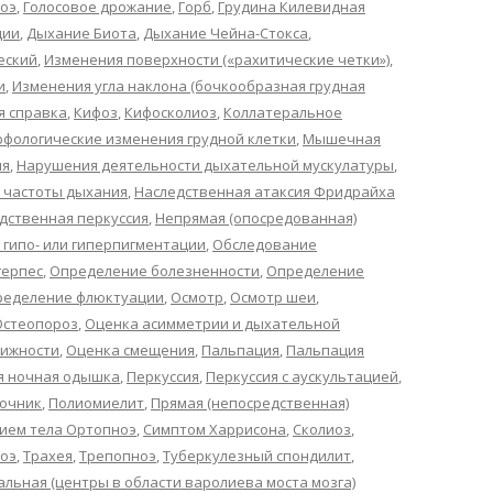
оэ
,
Голосовое дрожание
,
Горб
,
Грудина Килевидная
ции
,
Дыхание Биота
,
Дыхание Чейна-Стокса
,
еский
,
Изменения поверхности («рахитические четки»)
,
и
,
Изменения угла наклона (бочкообразная грудная
я справка
,
Кифоз
,
Кифосколиоз
,
Коллатеральное
фологические изменения грудной клетки
,
Мышечная
ия
,
Нарушения деятельности дыхательной мускулатуры
,
 частоты дыхания
,
Наследственная атаксия Фридрайха
дственная перкуссия
,
Непрямая (опосредованная)
 гипо- или гиперпигментации
,
Обследование
ерпес
,
Определение болезненности
,
Определение
ределение флюктуации
,
Осмотр
,
Осмотр шеи
,
Остеопороз
,
Оценка асимметрии и дыхательной
вижности
,
Оценка смещения
,
Пальпация
,
Пальпация
я ночная одышка
,
Перкуссия
,
Перкуссия с аускультацией
,
очник
,
Полиомиелит
,
Прямая (непосредственная)
ием тела Ортопноэ
,
Симптом Харрисона
,
Сколиоз
,
оэ
,
Трахея
,
Трепопноэ
,
Туберкулезный спондилит
,
льная (центры в области варолиева моста мозга)