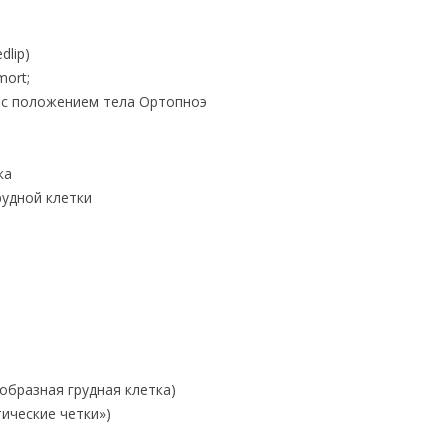
dlip)
mort;
 с положением тела Ортопноэ
ка
удной клетки
образная грудная клетка)
ические четки»)