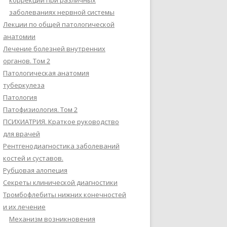
коррекции при различных
заболеваниях нервной системы
Лекции по общей патологической
анатомии
Лечение болезней внутренних
органов. Том 2
Патологическая анатомия
туберкулеза
Патология
Патофизиология. Том 2
ПСИХИАТРИЯ. Краткое руководство
для врачей
Рентгенодиагностика заболеваний
костей и суставов.
Рубцовая алопеция
Секреты клинической диагностики
Тромбофлебиты нижних конечностей
и их лечение
Механизм возникновения