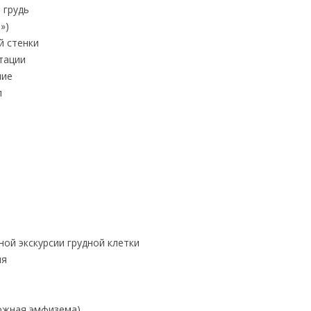
 грудь
»)
й стенки
тации
ние
л
ой экскурсии грудной клетки
ия
ожная эмфизема)