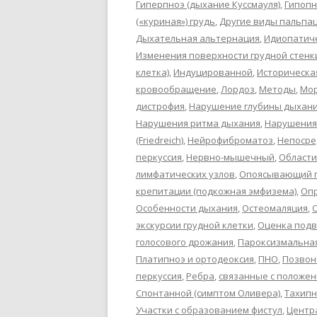
Гиперпноэ (дыхание Куссмауля)
,
Гипопн
(«куриная») грудь
,
Другие виды пальпа
Дыхательная альтернация
,
Идиопатич
Изменения поверхности грудной стенк
клетка)
,
Индуцированной
,
Историческа
кровообращение
,
Лордоз
,
Методы
,
Мор
дистрофия
,
Нарушение глубины дыхан
Нарушения ритма дыхания
,
Нарушения
(Friedreich)
,
Нейрофиброматоз
,
Непосре
перкуссия
,
Нервно-мышечный
,
Области
лимфатических узлов
,
Опоясывающий г
крепитации (подкожная эмфизема)
,
Оп
Особенности дыхания
,
Остеомаляция
,
экскурсии грудной клетки
,
Оценка под
голосового дрожания
,
Пароксизмальна
Платипноэ и ортодеоксия
,
ПНО
,
Позвон
перкуссия
,
Ребра
,
связанные с положен
Спонтанной (симптом Оливера)
,
Тахипн
Участки с образованием фистул
,
Центра