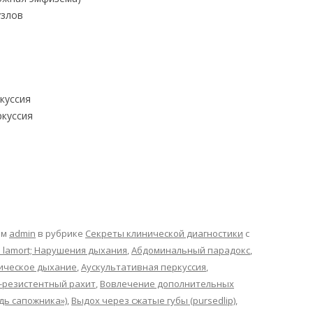
узлов
куссия
ркуссия
ом
admin
в рубрике
Секреты клинической диагностики
с
 lamort; Нарушения дыхания
,
Абдоминальный парадокс
,
ическое дыхание
,
Аускультативная перкуссия
,
-резистентный рахит
,
Вовлечение дополнительных
удь сапожника»)
,
Выдох через сжатые губы (pursedlip)
,