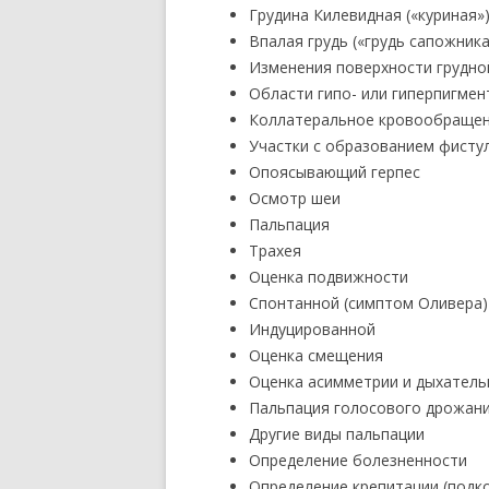
Грудина Килевидная («куриная»)
Впалая грудь («грудь сапожника
Изменения поверхности грудно
Области гипо- или гиперпигмен
Коллатеральное кровообраще
Участки с образованием фисту
Опоясывающий герпес
Осмотр шеи
Пальпация
Трахея
Оценка подвижности
Спонтанной (симптом Оливера)
Индуцированной
Оценка смещения
Оценка асимметрии и дыхательн
Пальпация голосового дрожан
Другие виды пальпации
Определение болезненности
Определение крепитации (подк