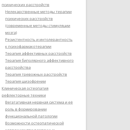
психических расстройств
Нелекарственные методы терапии
психических расстройств
(современные методы стимуляции
мозга)
Резистентность и интолерантность
к психофармакотерапии
Терапия аффективных расстройств
Терапия биполярного аффективного
расстройства
Терапия тревожных расстройств
Терапия шизофрении
Клиническая остеопатия
рефлекторные техники
Вегатативная нервная система и её
роль в формировании
функциональной патологии
Возможности остеопатической