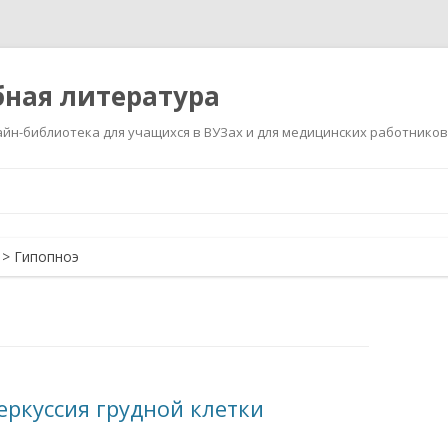
ная литература
йн-библиотека для учащихся в ВУЗах и для медицинских работников
Перейти
к
содержимому
>
Гипопноэ
еркуссия грудной клетки