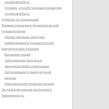
тромбофлебита
Условия, способствующие развитию
тромбофлебита
Учебник по психиатрии
Фармакотерапия в педиатрической
пульмонологии
Лекарственные средства,
применяемые в пульмонологии
Хирургические болезни
Брюшные грыжи
Заболевание желудка и
двенадцатипёрстной кишки
Заболевания поджелудочной
железы
Хирургические болезни печени
Экстрагенитальная патология и
беременность