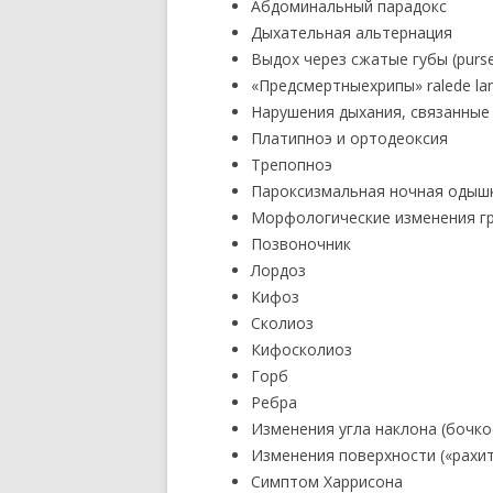
Абдоминальный парадокс
Дыхательная альтернация
Выдох через сжатые губы (purse
«Предсмертныехрипы» ralede la
Нарушения дыхания, связанные
Платипноэ и ортодеоксия
Трепопноэ
Пароксизмальная ночная одыш
Морфологические изменения гр
Позвоночник
Лордоз
Кифоз
Сколиоз
Кифосколиоз
Горб
Ребра
Изменения угла наклона (бочко
Изменения поверхности («рахит
Симптом Харрисона