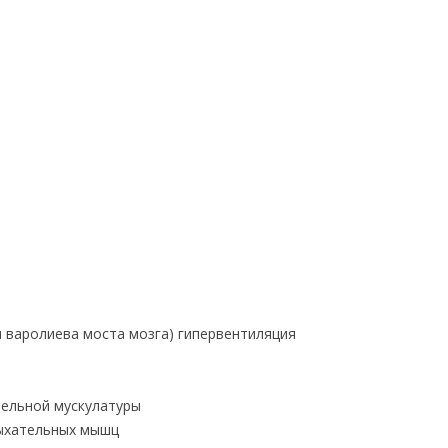
и варолиева моста мозга) гипервентиляция
ельной мускулатуры
ыхательных мышц