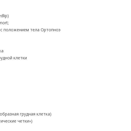
dlip)
mort;
 с положением тела Ортопноэ
ка
удной клетки
образная грудная клетка)
ические четки»)