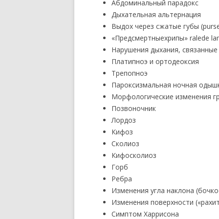
Абдоминальный парадокс
Дыхательная альтернация
Выдох через сжатые губы (purse
«Предсмертныехрипы» ralede la
Нарушения дыхания, связанные
Платипноэ и ортодеоксия
Трепопноэ
Пароксизмальная ночная одыш
Морфологические изменения гр
Позвоночник
Лордоз
Кифоз
Сколиоз
Кифосколиоз
Горб
Ребра
Изменения угла наклона (бочко
Изменения поверхности («рахит
Симптом Харрисона