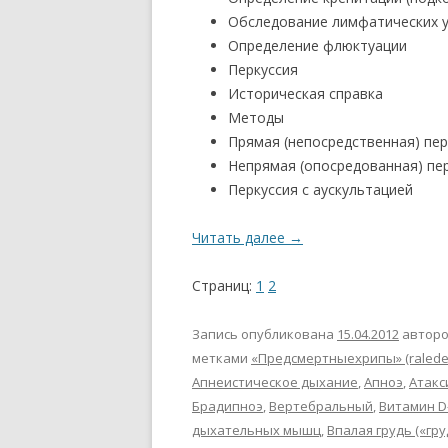
Обследование лимфатических 
Определение флюктуации
Перкуссия
Историческая справка
Методы
Прямая (непосредственная) пер
Непрямая (опосредованная) пе
Перкуссия с аускультацией
Читать далее
→
Страниц:
1
2
Запись опубликована
15.04.2012
автор
метками
«Предсмертныехрипы» (ralede
Апнеистическое дыхание
,
Апноэ
,
Атакс
Брадипноэ
,
Вертебральный
,
Витамин D
дыхательных мышц
,
Впалая грудь («гр