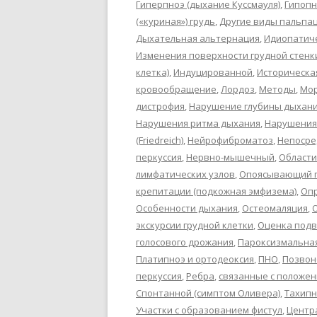
Гиперпноэ (дыхание Куссмауля)
,
Гипопн
(«куриная») грудь
,
Другие виды пальпа
Дыхательная альтернация
,
Идиопатич
Изменения поверхности грудной стенк
клетка)
,
Индуцированной
,
Историческа
кровообращение
,
Лордоз
,
Методы
,
Мор
дистрофия
,
Нарушение глубины дыхан
Нарушения ритма дыхания
,
Нарушения
(Friedreich)
,
Нейрофиброматоз
,
Непосре
перкуссия
,
Нервно-мышечный
,
Области
лимфатических узлов
,
Опоясывающий г
крепитации (подкожная эмфизема)
,
Оп
Особенности дыхания
,
Остеомаляция
,
экскурсии грудной клетки
,
Оценка под
голосового дрожания
,
Пароксизмальна
Платипноэ и ортодеоксия
,
ПНО
,
Позвон
перкуссия
,
Ребра
,
связанные с положен
Спонтанной (симптом Оливера)
,
Тахипн
Участки с образованием фистул
,
Центра