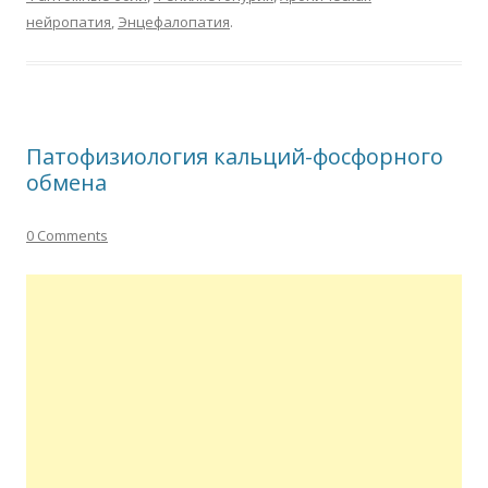
нейропатия
,
Энцефалопатия
.
Патофизиология кальций-фосфорного
обмена
0 Comments