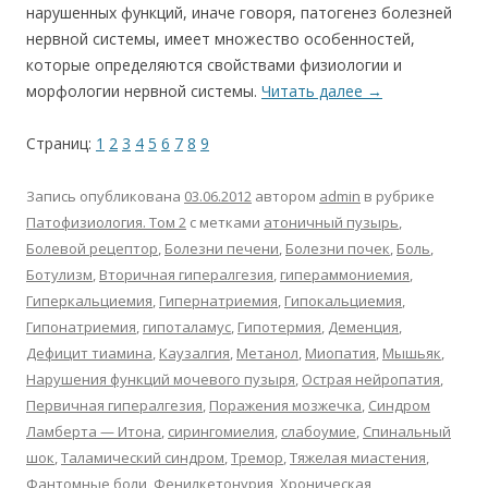
нарушенных функций, иначе говоря, патогенез болезней
нервной системы, имеет множество особенностей,
которые определяются свойствами физиологии и
морфологии нервной системы.
Читать далее
→
Страниц:
1
2
3
4
5
6
7
8
9
Запись опубликована
03.06.2012
автором
admin
в рубрике
Патофизиология. Том 2
с метками
атоничный пузырь
,
Болевой рецептор
,
Болезни печени
,
Болезни почек
,
Боль
,
Ботулизм
,
Вторичная гипералгезия
,
гипераммониемия
,
Гиперкальциемия
,
Гипернатриемия
,
Гипокальциемия
,
Гипонатриемия
,
гипоталамус
,
Гипотермия
,
Деменция
,
Дефицит тиамина
,
Каузалгия
,
Метанол
,
Миопатия
,
Мышьяк
,
Нарушения функций мочевого пузыря
,
Острая нейропатия
,
Первичная гипералгезия
,
Поражения мозжечка
,
Синдром
Ламберта — Итона
,
сирингомиелия
,
слабоумие
,
Спинальный
шок
,
Таламический синдром
,
Тремор
,
Тяжелая миастения
,
Фантомные боли
,
Фенилкетонурия
,
Хроническая