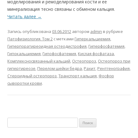
моделирования и ремоделирования кости и ее
минерализация тесно связаны с обменом кальция.
Читать далее
→
Запись опубликована
03.06.2012
автором
admin
в рубрике
Патофизиология. Том 2
с метками
Гиперкальциемия
,
Гиперпоратиреоидная остеодистрофия
,
Гиперфосфатемия
,
Гипокальциемия
,
Гипофосфатемия
,
Кислая фосфатаза
,
Комплексносвязанный кальций
,
Остеопороз
,
Остеопороз при
гипертиреозе
,
Перелом шейки бедра
,
Рахит
,
Рентгенография
,
Стероидный остеопороз
,
Транспорт кальция
,
Фосфор
сыворотки крови
.
Найти: