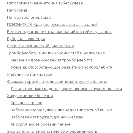
Патологическая анатомия туберкулеза
Патология
Патофизиология. Том 2
ПСИХИАТРИЯ. Краткое руководство для врачей
Рентгенодиагностика заболеваний костей и суставов.
Рубцовая алопеция
Секреты клинической диагностики
Тромбофлебиты нижних конечностей и их лечение
Механизм возникновения тромбофлебита
Условия, способствующие развитию тромбофлебита
Учебник по психиатрии
Фармакотерапия в педиатрической пульмонологии
Лекарственные средства, применяемые в пульмонологии
Хирургические болезни
Брюшные грыжи
Заболевание желудка и двенадцатипёрстной кишки
Заболевания поджелудочной железы
Хирургические болезни печени
Экстрагенитальная патология и беременность