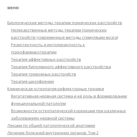
МЕНЮ
Биологические методы терапии психических расстройств
Нелекарственные методы терапии психических
расстройств (современные методы стимуляции мозга)
Резистентность и интолерантность к
психофармакотерапии
Терапия аффективных расстройств
Терапия биполярного аффективного расстройства
Терапия тревожных расстройств
Терапия шизофрении
Клиническая остеопатия рефлекторные техники
Вегатативная нервная система и её роль в формировании
функциональной патологии
Возможности остеопатической коррекции при различных
заболеваниях нервной системы
Лекции по общей патологической анатомии
Лечение болезней внутренних органов. Том 2