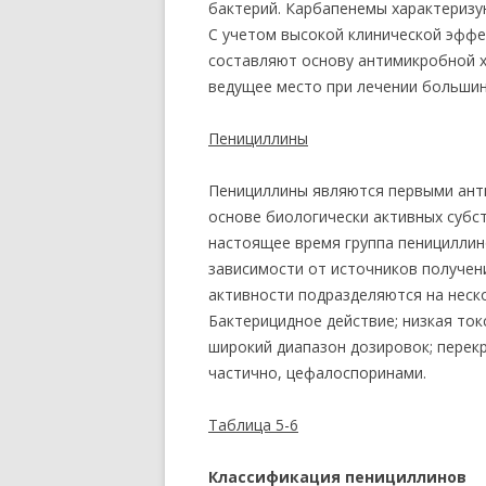
бактерий. Карбапенемы характеризу
С учетом высокой клинической эффе
составляют основу антимикробной х
ведущее место при лечении большин
Пенициллины
Пенициллины являются первыми ант
основе биологически активных субс
настоящее время группа пенициллин
зависимости от источников получен
активности подразделяются на неско
Бактерицидное действие; низкая ток
широкий диапазон дозировок; перек
частично, цефалоспоринами.
Таблица 5-6
Классификация пенициллинов