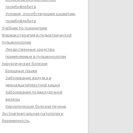
тромбофлебита
Условия, способствующие развитию
тромбофлебита
Учебник по психиатрии
Фармакотерапия в педиатрической
пульмонологии
Лекарственные средства,
применяемые в пульмонологии
Хирургические болезни
Брюшные грыжи
Заболевание желудка и
двенадцатипёрстной кишки
Заболевания поджелудочной
железы
Хирургические болезни печени
Экстрагенитальная патология и
беременность