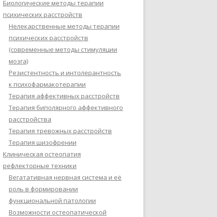
Биологические методы терапии
психических расстройств
Нелекарственные методы терапии
психических расстройств
(современные методы стимуляции
мозга)
Резистентность и интолерантность
к психофармакотерапии
Терапия аффективных расстройств
Терапия биполярного аффективного
расстройства
Терапия тревожных расстройств
Терапия шизофрении
Клиническая остеопатия
рефлекторные техники
Вегатативная нервная система и её
роль в формировании
функциональной патологии
Возможности остеопатической