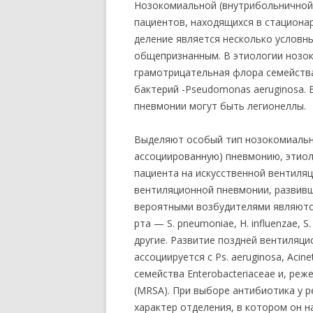
Нозокомиальной (внутрибольничной,
пациентов, находящихся в стационар
деление является несколько условн
общепризнанным. В этиологии нозо
грамотрицательная флора семейства
бактерий -Pseudomonas aeruginosa.
пневмонии могут быть легионеллы.
Выделяют особый тип нозокомиальн
ассоциированную) пневмонию, этиол
пациента на искусственной вентиляц
вентиляционной пневмонии, развивш
вероятными возбудителями являютс
рта — S. pneumoniae, Н. influenzae,
другие. Развитие поздней вентиляци
ассоциируется с Ps. aeruginosa, Acin
семейства Enterobacteriaceae и, ре
(MRSA). При выборе антибиотика у 
характер отделения, в котором он н