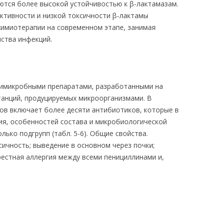
ются более высокой устойчивостью к β-лактамазам.
ктивности и низкой токсичности β-лактамы
имиотерапии на современном этапе, занимая
ства инфекций.
имикробными препаратами, разработанными на
танций, продуцируемых микроорганизмами. В
ов включает более десяти антибиотиков, которые в
ия, особенностей состава и микробиологической
лько подгрупп (табл. 5-6). Общие свойства.
сичность; выведение в основном через почки;
рестная аллергия между всеми пенициллинами и,