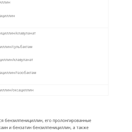
иллин
ациллин
ициллин/клавуланат
иллин/сульбактам
циллин/клавуланат
ациллин/тазобактам
иллин/оксациллин
я бензилпенициллин, его пролонгированные
аин и бензатин бензилпенициллин, а также