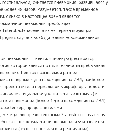
 госпитальной) считается пневмония, развившаяся у
е более 48 часов. Разумеется, такое временное
ым, однако в настоящее время является
комиальной пневмонии преобладает
 Enterobacteriaceae, а из неферментирующих
 В редких случаях возбудителями нозокомиальной
ой пневмонии — вентиляционную (респиратор-
огия которой зависит от длительности пребывания
ии легких. При так называемой ранней
ейся в первые 4 дня нахождения на ИВЛ, наиболее
я представители нормальной микрофлоры полости
 S. aureus (метициллиночувствительные штаммы) и
онной пневмонии (более 4 дней нахождения на ИВЛ)
etobacter spp., представителями
же, метициллинорезистентными Staphylococcus aureus
ребенка с нозокомиальной пневмонией учитывается
аходится (общего профиля или реанимации),