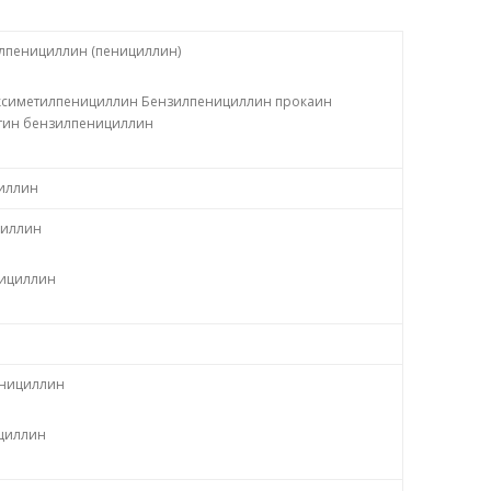
лпенициллин (пенициллин)
симетилпенициллин Бензилпенициллин прокаин
тин бензилпенициллин
иллин
иллин
ициллин
нициллин
циллин