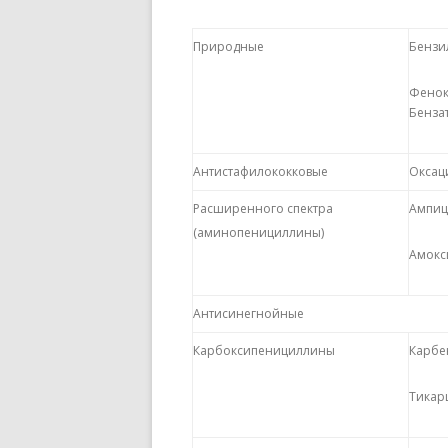
Природные
Бензи
Фенок
Бенза
Антистафилококковые
Оксац
Расширенного спектра
Ампиц
(аминопенициллины)
Амокс
Антисинегнойные
Карбоксипенициллины
Карбе
Тикар