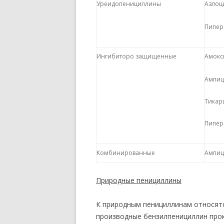
Уреидопенициллины
Азлоц
Пипер
Ингибиторо защищенные
Амокс
Ампиц
Тикар
Пипер
Комбинированные
Ампиц
Природные пенициллины
К природным пенициллинам относятс
производные бензилпенициллин прок