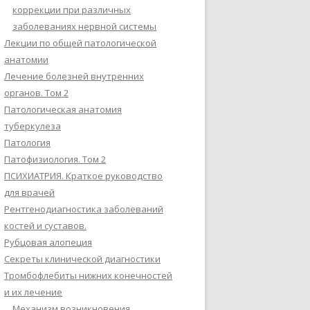
коррекции при различных
заболеваниях нервной системы
Лекции по общей патологической
анатомии
Лечение болезней внутренних
органов. Том 2
Патологическая анатомия
туберкулеза
Патология
Патофизиология. Том 2
ПСИХИАТРИЯ. Краткое руководство
для врачей
Рентгенодиагностика заболеваний
костей и суставов.
Рубцовая алопеция
Секреты клинической диагностики
Тромбофлебиты нижних конечностей
и их лечение
Механизм возникновения