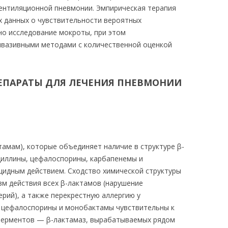
ентиляционной пневмонии. Эмпирическая терапия
х данных о чувствительности вероятных
ьно исследование мокроты, при этом
нвазивными методами с количественной оценкой
ЕПАРАТЫ ДЛЯ ЛЕЧЕНИЯ ПНЕВМОНИИ
тамам), которые объединяет наличие в структуре β-
циллины, цефалоспорины, карбапенемы и
идным действием. Сходство химической структуры
м действия всех β-лактамов (нарушение
рий), а также перекрестную аллергию у
, цефалоспорины и монобактамы чувствительны к
ерментов — β-лактамаз, вырабатываемых рядом