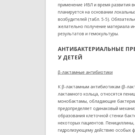
применение ИВЛ и время развития в
планируется на основании локальны
возбудителей (табл. 5-5). Обязател
желательно получение материала и
результатов и гемокультуры.
АНТИБАКТЕРИАЛЬНЫЕ ПР
У ДЕТЕЙ
β-лактамные антибиотики
К β-лактамным антибиотикам (β-лак
лактамного кольца, относятся пени
монобактамы, обладающие бактериц
предопределяет одинаковый механиз
образования клеточной стенки бакте
некоторых пациентов. Пенициллины
гидролизующему действию особых ф