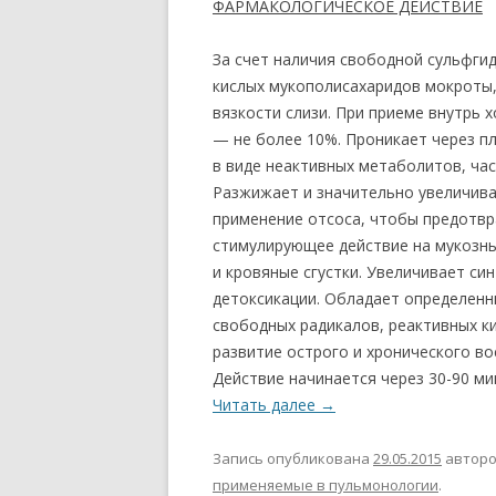
ФАРМАКОЛОГИЧЕСКОЕ ДЕЙСТВИЕ
За счет наличия свободной сульфги
кислых мукополисахаридов мокроты,
вязкости слизи. При приеме внутрь 
— не более 10%. Проникает через п
в виде неактивных метаболитов, ча
Разжижает и значительно увеличива
применение отсоса, чтобы предотвр
стимулирующее действие на мукозны
и кровяные сгустки. Увеличивает си
детоксикации. Обладает определен
свободных радикалов, реактивных к
развитие острого и хронического во
Действие начинается через 30-90 мин
Читать далее
→
Запись опубликована
29.05.2015
автор
применяемые в пульмонологии
.