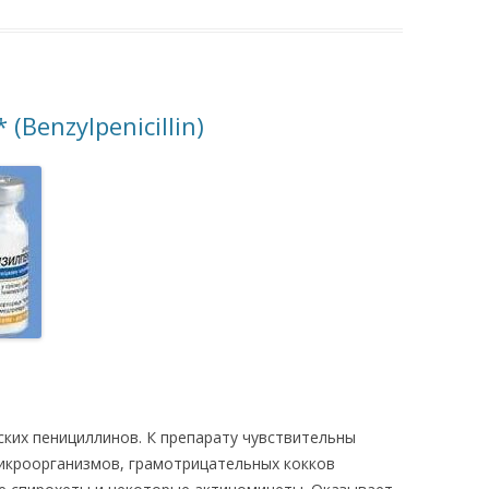
enzylpenicillin)
ских пенициллинов. К препарату чувствительны
кроорганизмов, грамотрицательных кокков