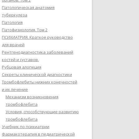
органов. Том 2
Патологическая анатомия
туберкулеза
Патология
Патофизиология. Том 2
ПСИХИАТРИЯ. Краткое руководство
для врачей
Рентгенодиагностика заболеваний
костей и суставов.
Рубцовая алопеция
Секреты клинической диагностики
Тромбофлебиты нижних конечностей
и их лечение
Механизм возникновения
тромбофлебита
Условия, способствующие развитию
тромбофлебита
Учебник по психиатрии
Фармакотерапия в педиатрической