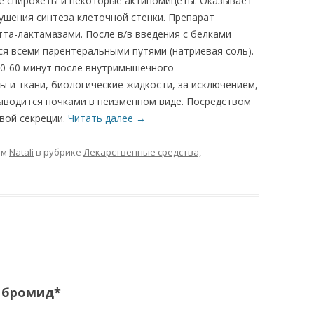
же спирохеты и некоторые актиномицеты. Оказывает
ушения синтеза клеточной стенки. Препарат
та-лактамазами. После в/в введения с белками
ся всеми парентеральными путями (натриевая соль).
0-60 минут после внутримышечного
ы и ткани, биологические жидкости, за исключением,
Выводится почками в неизменном виде. Посредством
вой секреции.
Читать далее
→
ом
Natali
в рубрике
Лекарственные средства,
 бромид*