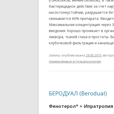
(гонококков, менингококков), а так
бактерицидное действие за счет нар
кислотонеустойчив, разрушается бет
связывается 60% препарата. Вводит
Максимальная концентрация через 3
введения. Хорошо проникает в орган
ликвора, тканей глаза и простаты. 
клубочковой фильтрации и канальце
Запись опубликована
29.05.2015
автор
применяемые в пульмонологии
.
БЕРОДУАЛ (Berodual)
Фенотерол* + Ипратропия