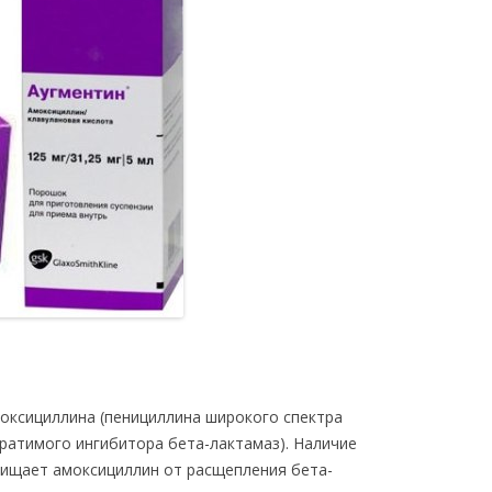
оксициллина (пенициллина широкого спектра
братимого ингибитора бета-лактамаз). Наличие
щищает амоксициллин от расщепления бета-