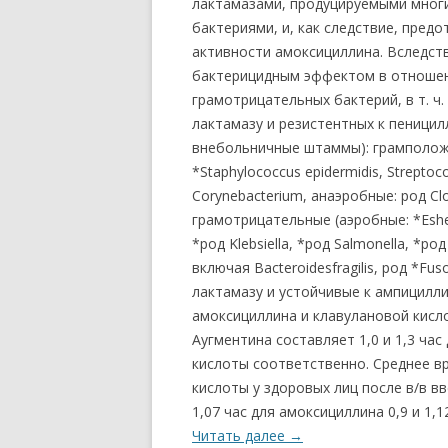
лактамазами, продуцируемыми мног
бактериями, и, как следствие, пре
активности амоксициллина. Вследст
бактерицидным эффектом в отношен
грамотрицательных бактерий, в т. ч
лактамазу и резистентных к пеницил
внебольничные штаммы): грамположи
*Staphylococcus epidermidis, Streptoc
Corynebacterium, анаэробные: род Clo
грамотрицательные (аэробные: *Esherich
*род Klebsiella, *род Salmonella, *род
включая Bacteroidesfragilis, род *F
лактамазу и устойчивые к ампицилл
амоксициллина и клавулановой кисло
Аугментина составляет 1,0 и 1,3 час 
кислоты соответственно. Среднее в
кислоты у здоровых лиц после в/в вве
1,07 час для амоксициллина 0,9 и 1
Читать далее
→