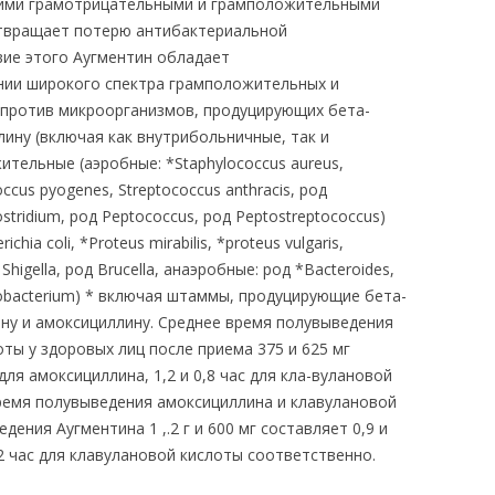
ими грамотрицательными и грамположительными
дотвращает потерю антибактериальной
вие этого Аугментин обладает
ии широкого спектра грамположительных и
. против микроорганизмов, продуцирующих бета-
лину (включая как внутрибольничные, так и
тельные (аэробные: *Staphylococcus aureus,
occus pyogenes, Streptococcus anthracis, poд
stridium, род Peptococcus, род Peptostreptococcus)
ia coli, *Proteus mirabilis, *proteus vulgaris,
 Shigella, род Brucella, анаэробные: род *Bacteroides,
usobacterium) * включая штаммы, продуцирующие бета-
ину и амоксициллину. Среднее время полувыведения
ты у здоровых лиц после приема 375 и 625 мг
для амоксициллина, 1,2 и 0,8 час для кла-вулановой
ремя полувыведения амоксициллина и клавулановой
дения Аугментина 1 ,.2 г и 600 мг составляет 0,9 и
,12 час для клавулановой кислоты соответственно.