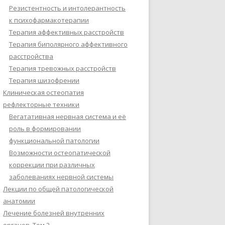
Резистентность и интолерантность
к психофармакотерапии
Терапия аффективных расстройств
Терапия биполярного аффективного
расстройства
Терапия тревожных расстройств
Терапия шизофрении
Клиническая остеопатия
рефлекторные техники
Вегатативная нервная система и её
роль в формировании
функциональной патологии
Возможности остеопатической
коррекции при различных
заболеваниях нервной системы
Лекции по общей патологической
анатомии
Лечение болезней внутренних