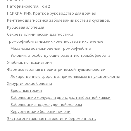
Патофизиология. Том 2
ПСИХИАТРИЯ. Краткое руководство для врачей
Рентгенодиагностика заболеваний костей и суставов.
Рубцовая алопеция
Секреты клинической диагностики
Тромбофлебиты нижних конечностей и их лечение
Механизм возникновения тромбофлебита
Условия, способствующие развитию тромбофлебита
Учебник по психиатрии
Фармакотерапия в педиатрической пульмонологии
Лекарственные средства, применяемые в пульмонологии
Хирургические болезни
Брюшные грыжи
Заболевание желудка и двенадцатипёрстной кишки
Заболевания поджелудочной железы
Хирургические болезни печени
Экстрагенитальная патология и беременность