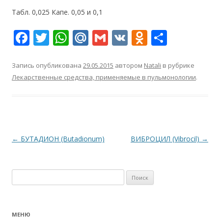
Табл. 0,025 Капе. 0,05 и 0,1
F
T
W
M
G
V
O
О
ac
w
h
ai
m
K
d
т
e
itt
at
l.
ai
n
п
Запись опубликована
29.05.2015
автором
Natali
в рубрике
Лекарственные средства, применяемые в пульмонологии
.
b
er
s
R
l
o
р
o
A
u
kl
а
o
p
as
в
k
p
s
и
Навигация
←
БУТАДИОН (Butadionum)
ВИБРОЦИЛ (Vibrocil)
→
ni
т
по
ki
ь
записям
Найти:
МЕНЮ