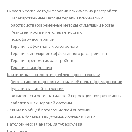
Биологические методы терапии психических расстройств
Нелекарственные методы терапии психических
расстройств (современные методы стимуляции мозга)
Резистентность и интолерантность к
психофармакотерапии
Терапия аффективных расстройств
Терапия биполярного аффективного расстройства
Терапия тревожных расстройств
Терапия шизофрении
Клиническая остеопатия рефлекторные техники
Вегатативная нервная система и её роль в формировании
функциональной патологии
Возможности остеопатической коррекции при различных
заболеваниях нервной системы
Лекции по общей патологической анатомии
Лечение болезней внутренних органов. Том 2
Патологическая анатомия туберкулеза
Патология