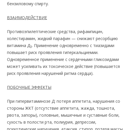
бензиловому спирту.
ВЗАИМОДЕЙСТВИЕ
Противоэпилептические средства, рифампицин,
холестирамин, жидкий парафин — снижают ресорбцию
витамина Д
. Применение одновременно с тиазидами
3
повышает риск проявления гиперкальциемии.
Одновременное применение с сердечными гликозидами
может усиливать их токсическое действие (повышается
риск проявления нарушений ритма сердца).
ПОБОЧНЫЕ ЭФФЕКТЫ
При гипервитаминозе Д: потеря аппетита, нарушения со
стороны ЖКТ (отсутствие аппетита, жажда, тошнота,
рвота, запоры), головные, мышечные и суставные боли,
сухость в полости рта, полиурия, депрессии,
психотические нарушения, атаксия, ступор, потеря массы