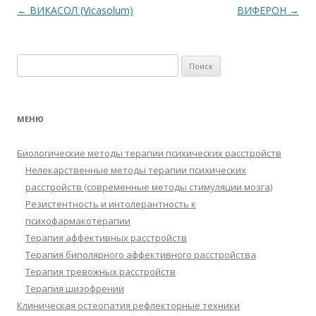
k
p
s
и
Навигация
←
ВИКАСОЛ (Vicasolum)
ВИФЕРОН
→
ni
т
по
ki
ь
записям
Найти:
МЕНЮ
Биологические методы терапии психических расстройств
Нелекарственные методы терапии психических
расстройств (современные методы стимуляции мозга)
Резистентность и интолерантность к
психофармакотерапии
Терапия аффективных расстройств
Терапия биполярного аффективного расстройства
Терапия тревожных расстройств
Терапия шизофрении
Клиническая остеопатия рефлекторные техники