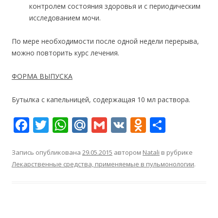
контролем состояния здоровья и с периодическим
исследованием мочи.
По мере необходимости после одной недели перерыва,
можно повторить курс лечения.
ФОРМА ВЫПУСКА
Бутылка с капельницей, содержащая 10 мл раствора.
F
T
W
M
G
V
O
О
ac
w
h
ai
m
K
d
т
e
itt
at
l.
ai
n
п
Запись опубликована
29.05.2015
автором
Natali
в рубрике
Лекарственные средства, применяемые в пульмонологии
.
b
er
s
R
l
o
р
o
A
u
kl
а
o
p
as
в