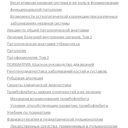
Вегатативная нервная система и её роль в формировании
функциональной патологии
Возможности остеопатической коррекции при различных
заболеваниях нервной системы
Лекции по общей патологической анатомии
Лечение болезней внутренних органов. Том 2
Патологическая анатомия туберкулеза
Патология
Патофизиология. Том 2
ПСИХИАТРИЯ. Краткое руководство для врачей
Рентгенодиагностика заболеваний костей и суставов.
Рубцовая алопеция
Секреты клинической диагностики
Тромбофлебиты нижних конечностей и их лечение
Механизм возникновения тромбофлебита
Условия, способствующие развитию тромбофлебита
Учебник по психиатрии
Фармакотерапия в педиатрической пульмонологии
Лекарственные средства, применяемые в пульмонологии