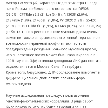
мажорных мутаций, характерных для этих стран. Среди
них в России наиболее часто встречаются: DF508
(53,0%), CFTRdele2,3 (21 kb) (6,4%), N1303K (2,6%),
2184insA (1,8%), 2143delT (1,8%), W1282X (1,9%), G542X
(2,0%), 3849+10kbC®T (1,9%), R334W (0,7%), S1196X (0,7%)
(табл. 13-1). Прогресс в генетике муковисцидоза очень
важен не только в перспективе его генной терапии, но и
возможности первичной профилактики, то есть
предупреждения рождения больного муковисцидозом,
что в настоящее время может быть гарантировано в
100% случаев. Эффективная дородовая ДНК-диагностика
осуществляется в Москве, Санкт-Петербурге.
Кроме того, безусловно, ДНК-обследование помогает в
дифференциальной диагностике сложных форм
муковисцидоза.
Научные исследования преследуют цель изучения
генотип/феноти-пических корреляций. В ряде работ
было показано, что наиболее тяжелая и ранняя