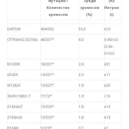
мутаций /
среди
(е)/
Количество
хромосом
Интрои
хромосом
(%)
(i)
DelF508
494/932
53.0
е10
CFTRdele2,3(21kb)
46/337*
6.3
0.4Sil-e2-
i2-3e-
0.15i3
N1303K
18/331*
2.6
е21
G542X
14/331*
2.0
е11
W1282X
13/327*
1.9
е20
3849+10kbC-T
7/172*
1.9
i 19
2143de(T
13/333*
1.8
е13
2184insA
13/333*
1.8
е13
R334W
5/329*
0.7
e7