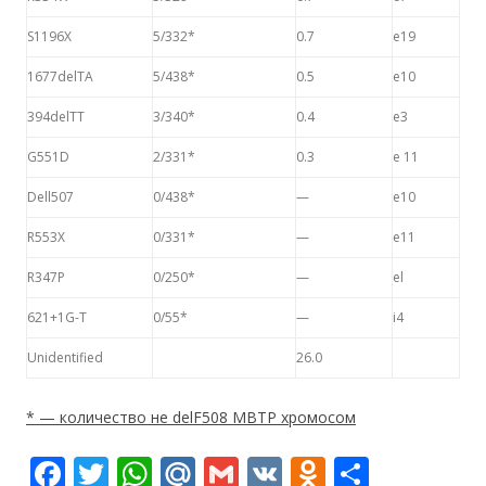
S1196X
5/332*
0.7
e19
1677delTA
5/438*
0.5
e10
394delTT
3/340*
0.4
e3
G551D
2/331*
0.3
e 11
Dell507
0/438*
—
e10
R553X
0/331*
—
e11
R347P
0/250*
—
el
621+1G-T
0/55*
—
i4
Unidentified
26.0
* — количество не delF508 МВТР хромосом
F
T
W
M
G
V
O
О