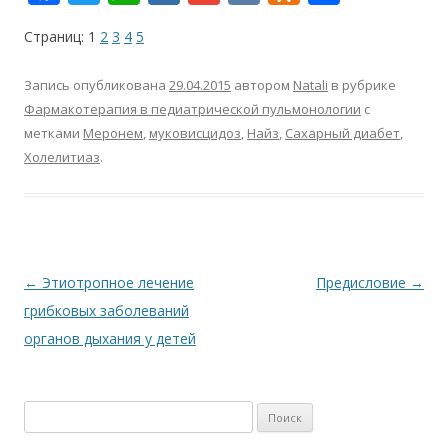
ac
w
h
ai
m
K
d
т
Страниц:
1
2
3
4
5
e
itt
at
l.
ai
n
п
b
er
s
R
l
o
р
Запись опубликована
29.04.2015
автором
Natali
в рубрике
o
A
u
kl
а
Фармакотерапия в педиатрической пульмонологии
с
метками
Меронем
,
муковисцидоз
,
Найз
,
Сахарный диабет
,
o
p
as
в
Холелитиаз
.
k
p
s
и
ni
т
ki
ь
Навигация
←
Этиотропное лечение
Предисловие
→
по
грибковых заболеваний
записям
органов дыхания у детей
Найти: