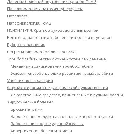
Лечение болезней внутренних органов. Том 2
Патологическая анатомия туберкулеза
Патология
Патофизиология. Том 2
ПСИХИАТРИЯ. Краткое руководство для врачей
Рентгенодиагностика заболеваний костей и суставов.
Рубцовая алопеция
Секреты клинической диагностики
Тромбофлебиты нижних конечностей и их лечение
Механизм возникновения тромбофлебита
Условия, способствующие развитию тромбофлебита
Учебник по психиатрии
Фармакотерапия в педиатрической пульмонологии
Лекарственные средства, применяемые в пульмонологии
Хирургические болезни
Брюшные грыжи
Заболевание желудка и двенадцатипёрстной кишки
Заболевания поджелудочной железы
Хирургические болезни печени