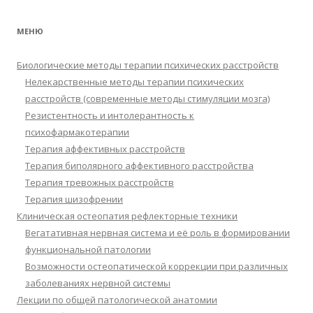
МЕНЮ
Биологические методы терапии психических расстройств
Нелекарственные методы терапии психических
расстройств (современные методы стимуляции мозга)
Резистентность и интолерантность к
психофармакотерапии
Терапия аффективных расстройств
Терапия биполярного аффективного расстройства
Терапия тревожных расстройств
Терапия шизофрении
Клиническая остеопатия рефлекторные техники
Вегатативная нервная система и её роль в формировании
функциональной патологии
Возможности остеопатической коррекции при различных
заболеваниях нервной системы
Лекции по общей патологической анатомии