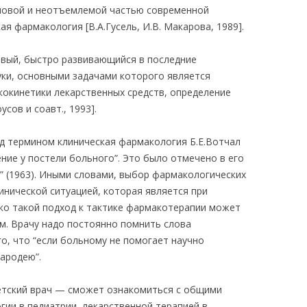
сновой и неотъемлемой частью современной
я фармакология [В.А.Гусель, И.В. Макарова, 1989].
вый, быстро развивающийся в последние
уки, основными задачами которого является
окинетики лекарственных средств, определение
сов и соавт., 1993].
од термином клиническая фармакология Б.Е.Вотчал
ие у постели больного”. Это было отмечено в его
” (1963). Иными словами, выбор фармакологических
инической ситуацией, которая является при
ко такой подход к тактике фармакотерапии может
. Врачу надо постоянно помнить слова
го, что “если больному не помогает научно
чародею”.
етский врач — сможет ознакомиться с общими
ии в педиатрии, лекарственной терапией в