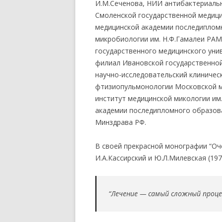
И.М.Сеченова, НИИ антибактериальн
Смоленской государственной медици
медицинской академии последиплом
микробиологии им. Н.Ф.Гамалеи РА
государственного медицинского унив
филиал Ивановской государственно
научно-исследовательский клиничес
фтизиопульмонологии Московской м
институт медицинской микологии им
академии последипломного образова
Минздрава РФ.
В своей прекрасной монографии “Оч
И.А.Кассирский и Ю.Л.Милевская (197
“Лечение — самый сложный процес