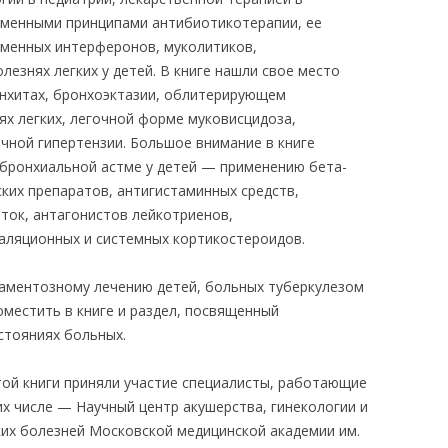
еменными принципами антибиотикотерапии, ее
еменных интерферонов, муколитиков,
езнях легких у детей. В книге нашли свое место
нхитах, бронхоэктазии, облитерирующем
ях легких, легочной форме муковисцидоза,
чной гипертензии. Большое внимание в книге
 бронхиальной астме у детей — применению бета-
ких препаратов, антигистаминных средств,
ток, антагонистов лейкотриенов,
галяционных и системных кортикостероидов.
каментозному лечению детей, больных туберкулезом
оместить в книге и раздел, посвященный
стояниях больных.
той книги приняли участие специалисты, работающие
их числе — Научный центр акушерства, гинекологии и
их болезней Московской медицинской академии им.