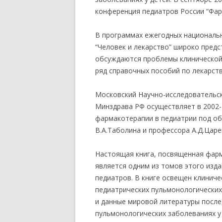
конференция педиатров России “Фар
В программах ежегодных национальн
“Человек и лекарство” широко пред
обсуждаются проблемы клинической 
ряд справочных пособий по лекарств
Московский Научно-исследовательск
Минздрава РФ осуществляет в 2002-
фармакотерапии в педиатрии под о
В.А.Таболина и профессора А.Д.Царе
Настоящая книга, посвященная фарм
является одним из томов этого изд
педиатров. В книге освещен клинич
педиатрических пульмонологических
и данные мировой литературы после
пульмонологических заболеваниях у 