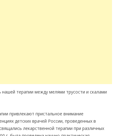
ь нашей терапии между мелями трусости и скалами
пии привлекают пристальное внимание
енциях детских врачей России, проведенных в
освящались лекарственной терапии при различных
000 г. была проведена научно-практическая