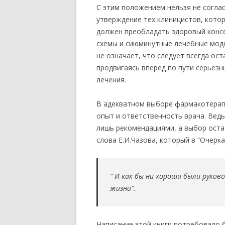
С этим положением нельзя не соглас
утверждение тех клиницистов, кото
должен преобладать здоровый консе
схемы и сиюминутные лечебные моды 
не означает, что следует всегда ост
продвигаясь вперед по пути серьезн
лечения.
В адекватном выборе фармакотерап
опыт и ответственность врача. Вед
лишь рекомендациями, а выбор оста
слова Е.И.Чазова, который в “Очерках
“ И как бы ни хороши были руков
жизни”.
Написание этой книги потребовало 