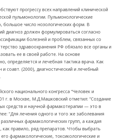
обствуют прогрессу всех направлений клинической
еской пульмонологии. Пульмонологические
о, большое число нозологических форм. В
ий диагноз должен формулироваться согласно
ссификации болезней и проблем, связанных со
стерство здравоохранения РФ обязало все органы и
зовать ее в своей работе. На основе
но, определяется и лечебная тактика врача. Как
 и соавт. (2000), диагностический и лечебный
.
ийского национального конгресса “Человек и
01 г. в Москве, М.Д.Машковский отметил: “Создание
ых средств и научной фармакотерапии — это в
лее: “Для лечения одного и того же заболевания
 различных фармакологических групп, а каждая
, как правило, ряд препаратов. Чтобы выбрать
 его фармакологические, токсикологические и