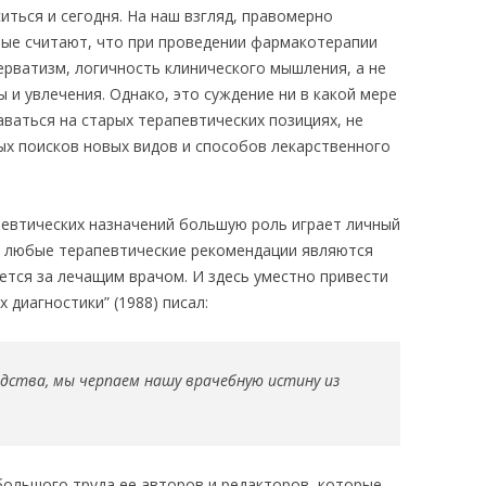
иться и сегодня. На наш взгляд, правомерно
рые считают, что при проведении фармакотерапии
рватизм, логичность клинического мышления, а не
и увлечения. Однако, это суждение ни в какой мере
аваться на старых терапевтических позициях, не
ых поисков новых видов и способов лекарственного
евтических назначений большую роль играет личный
ь любые терапевтические рекомендации являются
ется за лечащим врачом. И здесь уместно привести
 диагностики” (1988) писал:
одства, мы черпаем нашу врачебную истину из
большого труда ее авторов и редакторов, которые