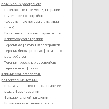
психических расстройств
Нелекарственные методы терапии
психических расстройств
(современные методы стимуляции
мозга)
Резистентность и интолерантность
к психофармакотерапии
Терапия аффективных расстройств
Терапия биполярного аффективного
расстройства
Терапия тревожных расстройств
Терапия шизофрении
Клиническая остеопатия
рефлекторные техники
Вегатативная нервная система и её
роль в формировании
функциональной патологии
Возможности остеопатической