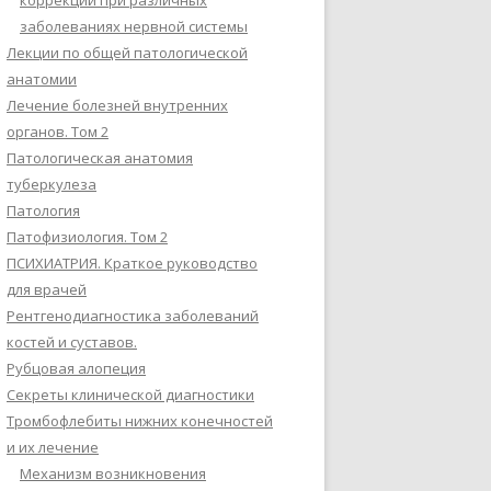
коррекции при различных
заболеваниях нервной системы
Лекции по общей патологической
анатомии
Лечение болезней внутренних
органов. Том 2
Патологическая анатомия
туберкулеза
Патология
Патофизиология. Том 2
ПСИХИАТРИЯ. Краткое руководство
для врачей
Рентгенодиагностика заболеваний
костей и суставов.
Рубцовая алопеция
Секреты клинической диагностики
Тромбофлебиты нижних конечностей
и их лечение
Механизм возникновения