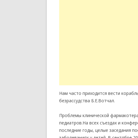
Нам часто приходится вести корабл
безрассудства Б.Е.Вотчал.
Проблемы клинической фармакотера
педиатров.На всех съездах и конфер
последние годы, целые заседания п
заболеваниях у детей. В сентябре 2