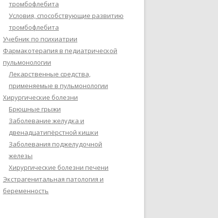
тромбофлебита
Условия, способствующие развитию
тромбофлебита
Учебник по психиатрии
Фармакотерапия в педиатрической
пульмонологии
Лекарственные средства,
применяемые в пульмонологии
Хирургические болезни
Брюшные грыжи
Заболевание желудка и
двенадцатипёрстной кишки
Заболевания поджелудочной
железы
Хирургические болезни печени
Экстрагенитальная патология и
беременность