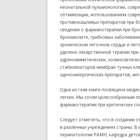
неонатальной пульмонологии, совр
оптимизации, использованием совр
противокашлевых препаратов при бол
сведения о фармакотерапии при бро
бронхиолите, грибковых заболевани
хроническом легочном сердце и лего
уделено лекарственной терапии при
адреномиметических, холинолитичес
стабилизаторов мембран тучных кле
аденозинергических препаратов, ин
Одна из глав книги посвящена меди
легких. Мы сочли целесообразным п
фармакотерапии при критических со
Следует отметить, что в создании э
в различных учреждениях страны. В 
перинатологии РАМН, кафедра детск