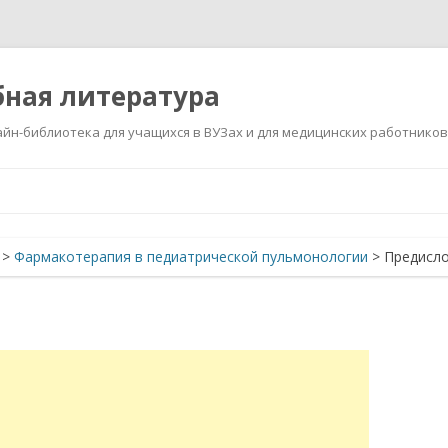
ная литература
йн-библиотека для учащихся в ВУЗах и для медицинских работников
Перейти
к
содержимому
>
Фармакотерапия в педиатрической пульмонологии
>
Предисл