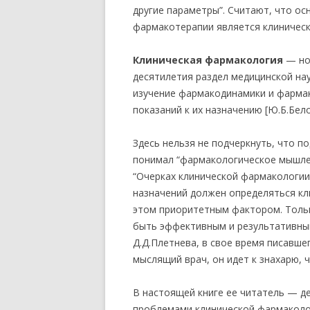
другие параметры”. Считают, что о
фармакотерапии является клиническа
Клиническая фармакология
— но
десятилетия раздел медицинской на
изучение фармакодинамики и фармак
показаний к их назначению [Ю.Б.Белоу
Здесь нельзя не подчеркнуть, что п
понимал “фармакологическое мышлен
“Очерках клинической фармакологии
назначений должен определяться кл
этом приоритетным фактором. Толь
быть эффективным и результативным
Д.Д.Плетнева, в свое время писавше
мыслящий врач, он идет к знахарю, 
В настоящей книге ее читатель — д
проблемами клинической фармаколог