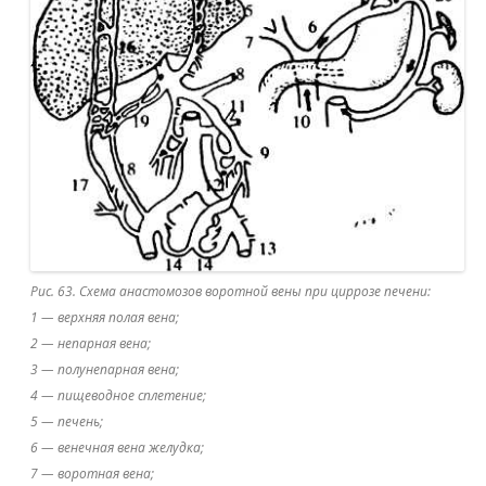
Рис. 63. Схема анастомозов воротной вены при циррозе печени:
1 — верхняя полая вена;
2 — непарная вена;
3 — полунепарная вена;
4 — пищеводное сплетение;
5 — печень;
6 — венечная вена желудка;
7 — воротная вена;