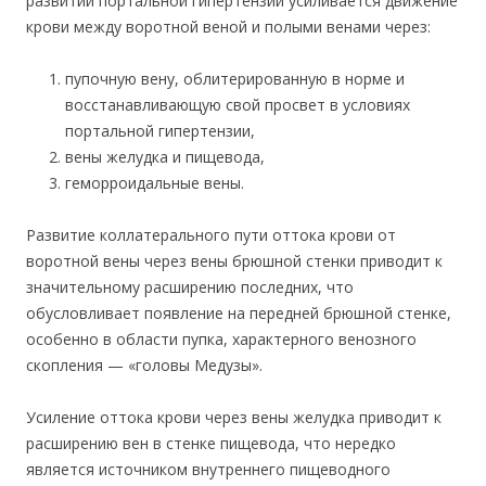
развитии портальной гипертензии усиливается движение
крови между воротной веной и полыми венами через:
пупочную вену, облитерированную в норме и
восстанавливающую свой просвет в условиях
портальной гипертензии,
вены желудка и пищевода,
геморроидальные вены.
Развитие коллатерального пути оттока крови от
воротной вены через вены брюшной стенки приводит к
значительному расширению последних, что
обусловливает появление на передней брюшной стенке,
особенно в области пупка, характерного венозного
скопления — «головы Медузы».
Усиление оттока крови через вены желудка приводит к
расширению вен в стенке пищевода, что нередко
является источником внутреннего пищеводного