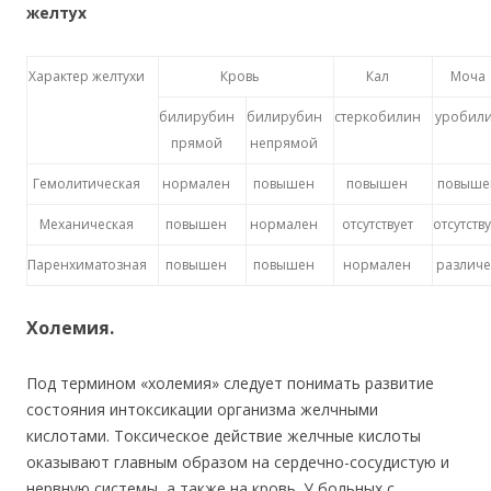
желтух
Характер желтухи
Кровь
Кал
Моча
билирубин
билирубин
стеркобилин
уробил
прямой
непрямой
Гемолитическая
нормален
повышен
повышен
повыше
Механическая
повышен
нормален
отсутствует
отсутств
Паренхиматозная
повышен
повышен
нормален
различ
Холемия.
Под термином «холемия» следует понимать развитие
состояния интоксикации организма желчными
кислотами. Токсическое действие желчные кислоты
оказывают главным образом на сердечно-сосудистую и
нервную системы, а также на кровь. У больных с