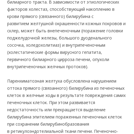
билиарного тракта. В зависимости от этиологических
факторов холестаз, способствующий накоплению в
крови прямого (связанного) билирубина с
развитием желтушной окрашенности кожных покровов и
склер, может быть внепеченочным (поражение головки
поджелудочной железы, большого дуоденального
сосочка, холедохолитиаз) и внутрипеченочным
(холестатические формы вирусного гепатита,
первичного билиарного цирроза печени, опухоли
внутрипеченочных желчных протоков).
Паренхиматозная желтуха обусловлена нарушением
оттока прямого (связанного) билирубина из печеночных
клеток в желчные ходы в результате повреждения самих
печеночных клеток. При этом развивается
недостаточность или прекращается выделение
билирубина эпителием пораженных печеночных клеток
при сохранении билирубинобразования
в ретикулоэндотелиальной ткани печени. Печеночно-