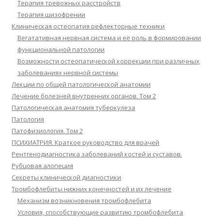
Терапия тревожных расстройств
Терапия шизофрении
Клиническая остеопатия рефлекторные техники
Вегатативная нервная система и её роль в формировании
функциональной патологии
Возможности остеопатической коррекции при различных
заболеваниях нервной системы
Лекции по общей патологической анатомии
Лечение болезней внутренних органов. Том 2
Патологическая анатомия туберкулеза
Патология
Патофизиология. Том 2
ПСИХИАТРИЯ. Краткое руководство для врачей
Рентгенодиагностика заболеваний костей и суставов.
Рубцовая алопеция
Секреты клинической диагностики
Тромбофлебиты нижних конечностей и их лечение
Механизм возникновения тромбофлебита
Условия, способствующие развитию тромбофлебита