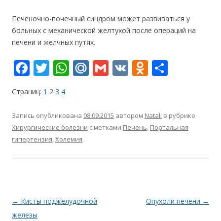
Печеночно-почечный синдром может развиваться у
больных с механической желтухой после операций на
печени и желчных путях.
F
T
W
M
G
V
O
О
ac
w
h
ai
m
K
d
т
Страниц:
1
2
3
4
e
itt
at
l.
ai
n
п
b
er
s
R
l
o
р
Запись опубликована
08.09.2015
автором
Natali
в рубрике
o
A
u
kl
а
Хирургические болезни
с метками
Печень
,
Портальная
гипертензия
,
Холемия
.
o
p
as
в
k
p
s
и
ni
т
ki
ь
Навигация
←
Кисты поджелудочной
Опухоли печени
→
по
железы