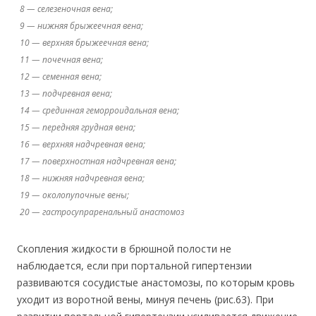
8 — селезеночная вена;
9 — нижняя брыжеечная вена;
10 — верхняя брыжеечная вена;
11 — почечная вена;
12 — семенная вена;
13 — подчревная вена;
14 — срединная геморроидальная вена;
15 — передняя грудная вена;
16 — верхняя надчревная вена;
17 — поверхностная надчревная вена;
18 — нижняя надчревная вена;
19 — околопупочные вены;
20 — гастросупраренальный анастомоз
Скопления жидкости в брюшной полости не
наблюдается, если при портальной гипертензии
развиваются сосудистые анастомозы, по которым кровь
уходит из воротной вены, минуя печень (рис.63). При