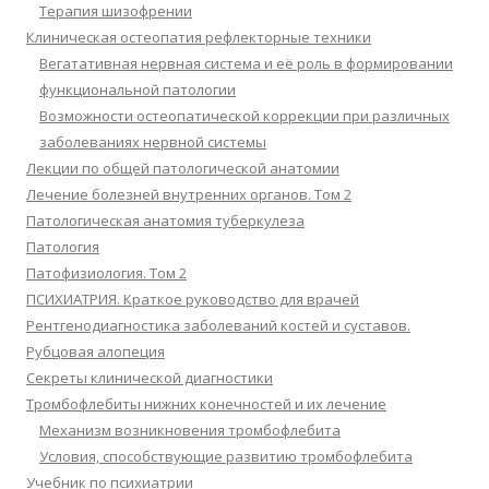
Терапия шизофрении
Клиническая остеопатия рефлекторные техники
Вегатативная нервная система и её роль в формировании
функциональной патологии
Возможности остеопатической коррекции при различных
заболеваниях нервной системы
Лекции по общей патологической анатомии
Лечение болезней внутренних органов. Том 2
Патологическая анатомия туберкулеза
Патология
Патофизиология. Том 2
ПСИХИАТРИЯ. Краткое руководство для врачей
Рентгенодиагностика заболеваний костей и суставов.
Рубцовая алопеция
Секреты клинической диагностики
Тромбофлебиты нижних конечностей и их лечение
Механизм возникновения тромбофлебита
Условия, способствующие развитию тромбофлебита
Учебник по психиатрии