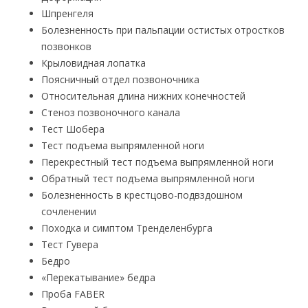
Шпренгеля
Болезненность при пальпации остистых отростков
позвонков
Крыловидная лопатка
Поясничный отдел позвоночника
Относительная длина нижних конечностей
Стеноз позвоночного канала
Тест Шобера
Тест подъема выпрямленной ноги
Перекрестный тест подъема выпрямленной ноги
Обратный тест подъема выпрямленной ноги
Болезненность в крестцово-подвздошном
сочленении
Походка и симптом Тренделенбурга
Тест Гувера
Бедро
«Перекатывание» бедра
Проба FABER