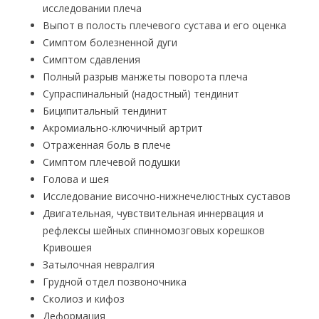
исследовании плеча
Выпот в полость плечевого сустава и его оценка
Симптом болезненной дуги
Симптом сдавления
Полный разрыв манжеты поворота плеча
Супраспинальный (надостный) тендинит
Биципитальный тендинит
Акромиально-ключичный артрит
Отраженная боль в плече
Симптом плечевой подушки
Голова и шея
Исследование височно-нижнечелюстных суставов
Двигательная, чувствительная иннервация и
рефлексы шейных спинномозговых корешков
Кривошея
Затылочная невралгия
Грудной отдел позвоночника
Сколиоз и кифоз
Деформация