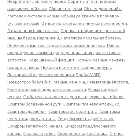
Невропатия локтевого нерва
,
Обратный тест подъема
выпрямленной ноги
,
Общие сведения
,
Объем движений в
локтевом суставе в норме
,
Объем движений в плечевом
суставе в норме
,
Относительная длина нижних конечностей
,
Отраженная боль в плече
,
Оценка атрофии четырехглавой
мышцы бедра
,
Паронихий
,
Пателлофеморальная болезнь
,
Перекрестный тест подъема выпрямленной ноги
,
Плечо
,
повреждение связки и дифференциальная диагностика с
артритом
,
Подошвенный фасциит
,
Полный разрыв манжеты
поворота плеча
,
Походка и симптом Тренделенбурга
,
Поясничный отдел позвоночника
,
Проба FABER
,
Псевдотромбофлебит
,
Разрыв мениска
,
Ревматоидная стопа
,
Ревматоидные и подагрические узелки
,
Ревматоидный
артрит
,
Сгибательная контрактура и задержка разгибания
,
Симптом болезненной дуги
,
Симптом плечевой подушки
,
Симптом сдавления
,
Симптомы остеоартрита
,
Симптомы
ревматоидного артрита
,
Синдром «кисть диабетика»
,
Синдром запястного канала
,
Синдром предплюсневого
канала
,
Сколиоз и кифоз
,
Смещение надколенника
,
Стеноз