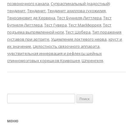
позвоночного канала
,
Супраспинальный (надостный)
тендинит
,
Тендинит
,
Тендинит ахиллова сухожилия
,
Теносиновит де Кервена
,
Тест Буннеля-Литтлера
,
Тест
Бупнеля-Литтлера
,
Тест Гувера
,
Тест МакМюррея
,
Тест
подъема выпрямленной ноги
,
Тест Шобера
,
Тип поражения
суставов при артрите
,
Ущемление локтевого нерва
,
хруст и
их значение
,
Целостность связочного аппарата
,
чувствительная иннервация и рефлексы шейных
спинномозговых корешков Кривошея
,
Шпренгеля
.
Найти:
МЕНЮ