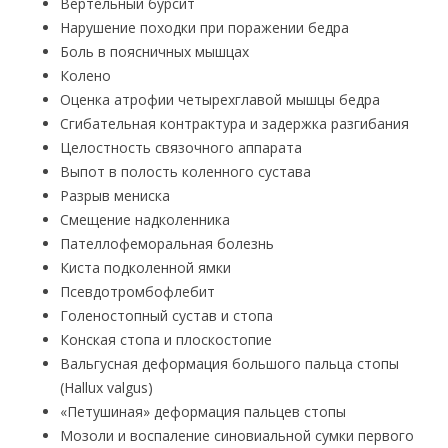
Вертельный бурсит
Нарушение походки при поражении бедра
Боль в поясничных мышцах
Колено
Оценка атрофии четырехглавой мышцы бедра
Сгибательная контрактура и задержка разгибания
Целостность связочного аппарата
Выпот в полость коленного сустава
Разрыв мениска
Смещение надколенника
Пателлофеморальная болезнь
Киста подколенной ямки
Псевдотромбофлебит
Голеностопный сустав и стопа
Конская стопа и плоскостопие
Вальгусная деформация большого пальца стопы
(Hallux valgus)
«Петушиная» деформация пальцев стопы
Мозоли и воспаление синовиальной сумки первого