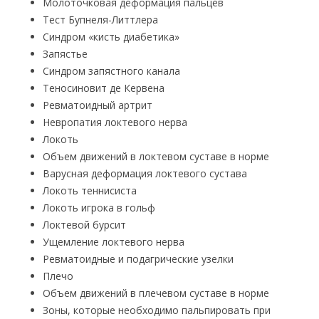
Молоточковая деформация пальцев
Тест Бупнеля-Литтлера
Синдром «кисть диабетика»
Запястье
Синдром запястного канала
Теносиновит де Кервена
Ревматоидный артрит
Невропатия локтевого нерва
Локоть
Объем движений в локтевом суставе в норме
Варусная деформация локтевого сустава
Локоть теннисиста
Локоть игрока в гольф
Локтевой бурсит
Ущемление локтевого нерва
Ревматоидные и подагрические узелки
Плечо
Объем движений в плечевом суставе в норме
Зоны, которые необходимо пальпировать при