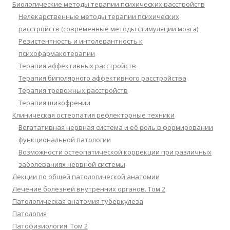
Биологические методы терапии психических расстройств
Нелекарственные методы терапии психических
расстройств (современные методы стимуляции мозга)
Резистентность и интолерантность к
психофармакотерапии
Терапия аффективных расстройств
Терапия биполярного аффективного расстройства
Терапия тревожных расстройств
Терапия шизофрении
Клиническая остеопатия рефлекторные техники
Вегатативная нервная система и её роль в формировании
функциональной патологии
Возможности остеопатической коррекции при различных
заболеваниях нервной системы
Лекции по общей патологической анатомии
Лечение болезней внутренних органов. Том 2
Патологическая анатомия туберкулеза
Патология
Патофизиология. Том 2