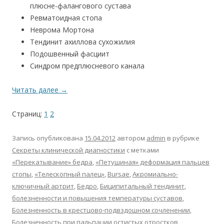
плюсне-фалангового сустава
Ревматоидная стопа
Неврома Мортона
Тендинит ахиллова сухожилия
Подошвенный фасциит
Синдром предплюсневого канала
Читать далее
→
Страниц:
1
2
Запись опубликована
15.04.2012
автором
admin
в рубрике
Секреты клинической диагностики
с метками
«Перекатывание» бедра
,
«Петушиная» деформация пальцев
стопы
,
«Телескопный палец»
,
Bursae
,
Акромиально-
ключичный артрит
,
Бедро
,
Биципитальный тендинит
,
болезненности и повышения температуры суставов
,
Болезненность в крестцово-подвздошном сочленении
,
Болезненность при пальпации остистых отростков