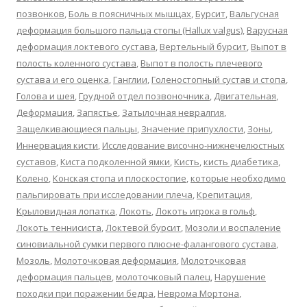
позвонков
,
Боль в поясничных мышцах
,
Бурсит
,
Вальгусная
деформация большого пальца стопы (Hallux valgus)
,
Варусная
деформация локтевого сустава
,
Вертельный бурсит
,
Выпот в
полость коленного сустава
,
Выпот в полость плечевого
сустава и его оценка
,
Ганглии
,
Голеностопный сустав и стопа
,
Голова и шея
,
Грудной отдел позвоночника
,
Двигательная
,
Деформация
,
Запястье
,
Затылочная невралгия
,
Защелкивающиеся пальцы
,
Значение припухлости
,
Зоны
,
Иннервация кисти
,
Исследование височно-нижнечелюстных
суставов
,
Киста подколенной ямки
,
Кисть
,
кисть диабетика
,
Колено
,
Конская стопа и плоскостопие
,
которые необходимо
пальпировать при исследовании плеча
,
Крепитация
,
Крыловидная лопатка
,
Локоть
,
Локоть игрока в гольф
,
Локоть теннисиста
,
Локтевой бурсит
,
Мозоли и воспаление
синовиальной сумки первого плюсне-фалангового сустава
,
Мозоль
,
Молоточковая деформация
,
Молоточковая
деформация пальцев
,
молоточковый палец
,
Нарушение
походки при поражении бедра
,
Неврома Мортона
,