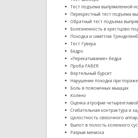
Тест подъема выпрямленной н
Перекрестный тест подъема в
Обратный тест подъема выпря
Болезненность в крестцово-по
Походка и симптом Тренделенб
Тест Гувера
Бедро
«Перекатывание» бедра
Проба FABER
Вертельный бурсит
Нарушение походки при пораже
Боль в поясничных мышцах
Колено
Оценка атрофии четырехглаво
Сгибательная контрактура и з
Целостность связочного аппар
Выпот в полость коленного су
Разрыв мениска