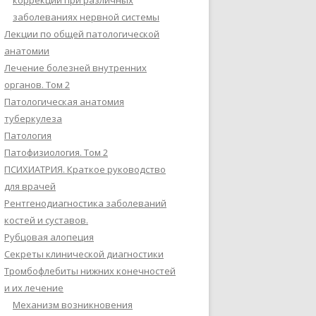
коррекции при различных
заболеваниях нервной системы
Лекции по общей патологической
анатомии
Лечение болезней внутренних
органов. Том 2
Патологическая анатомия
туберкулеза
Патология
Патофизиология. Том 2
ПСИХИАТРИЯ. Краткое руководство
для врачей
Рентгенодиагностика заболеваний
костей и суставов.
Рубцовая алопеция
Секреты клинической диагностики
Тромбофлебиты нижних конечностей
и их лечение
Механизм возникновения