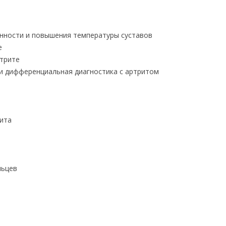
енности и повышения температуры суставов
е
ртрите
 и дифференциальная диагностика с артритом
ита
льцев