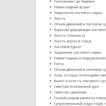
Теносиновит де Кервена
Ревматоидный артрит
Невропатия локтевого нерва
Локоть
Объем движений в локтевом су
Варусная деформация локтевог
Локоть теннисиста
Локоть игрока в гольф
Локтевой бурсит
Ущемление локтевого нерва
Ревматоидные и подагрические
Плечо
Объем движений в плечевом су
Зоны, которые необходимо пал
Выпот в полость плечевого сус
Симптом болезненной дуги
Симптом сдавления
Полный разрыв манжеты повор
Супраспинальный (надостный) 