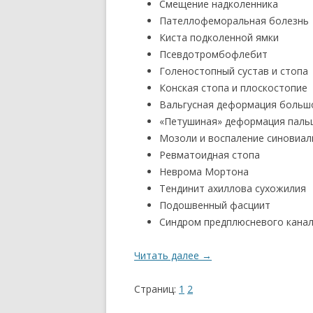
Смещение надколенника
Пателлофеморальная болезнь
Киста подколенной ямки
Псевдотромбофлебит
Голеностопный сустав и стопа
Конская стопа и плоскостопие
Вальгусная деформация большог
«Петушиная» деформация паль
Мозоли и воспаление синовиал
Ревматоидная стопа
Неврома Мортона
Тендинит ахиллова сухожилия
Подошвенный фасциит
Синдром предплюсневого кана
Читать далее
→
Страниц:
1
2