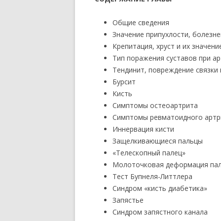
Общие сведения
Значение припухлости, болезн
Крепитация, хруст и их значени
Тип поражения суставов при а
Тендинит, повреждение связки
Бурсит
Кисть
Симптомы остеоартрита
Симптомы ревматоидного артр
Иннервация кисти
Защелкивающиеся пальцы
«Телескопный палец»
Молоточковая деформация па
Тест Бупнеля-Литтлера
Синдром «кисть диабетика»
Запястье
Синдром запястного канала