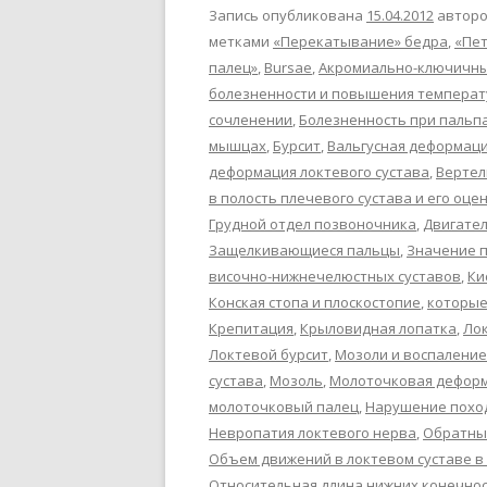
Запись опубликована
15.04.2012
автор
метками
«Перекатывание» бедра
,
«Пет
палец»
,
Bursae
,
Акромиально-ключичны
болезненности и повышения температ
сочленении
,
Болезненность при пальп
мышцах
,
Бурсит
,
Вальгусная деформация
деформация локтевого сустава
,
Вертел
в полость плечевого сустава и его оце
Грудной отдел позвоночника
,
Двигате
Защелкивающиеся пальцы
,
Значение 
височно-нижнечелюстных суставов
,
Ки
Конская стопа и плоскостопие
,
которые
Крепитация
,
Крыловидная лопатка
,
Ло
Локтевой бурсит
,
Мозоли и воспаление
сустава
,
Мозоль
,
Молоточковая дефор
молоточковый палец
,
Нарушение похо
Невропатия локтевого нерва
,
Обратны
Объем движений в локтевом суставе в
Относительная длина нижних конечно