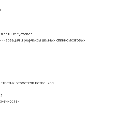
т
елюстных суставов
 иннервация и рефлексы шейных спинномозговых
остистых отростков позвонков
ка
онечностей