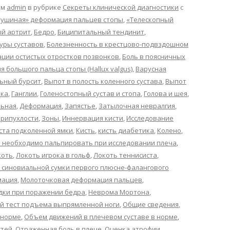
ом
admin
в рубрике
Секреты клинической диагностики
с
ушиная» деформация пальцев стопы
,
«Телескопный
й артрит
,
Бедро
,
Биципитальный тендинит
,
уры суставов
,
Болезненность в крестцово-подвздошном
ации остистых отростков позвонков
,
Боль в поясничных
 большого пальца стопы (Hallux valgus)
,
Варусная
ьный бурсит
,
Выпот в полость коленного сустава
,
Выпот
нка
,
Ганглии
,
Голеностопный сустав и стопа
,
Голова и шея
,
льная
,
Деформация
,
Запястье
,
Затылочная невралгия
,
припухлости
,
Зоны
,
Иннервация кисти
,
Исследование
ста подколенной ямки
,
Кисть
,
кисть диабетика
,
Колено
,
 необходимо пальпировать при исследовании плеча
,
коть
,
Локоть игрока в гольф
,
Локоть теннисиста
,
 синовиальной сумки первого плюсне-фалангового
мация
,
Молоточковая деформация пальцев
,
дки при поражении бедра
,
Неврома Мортона
,
й тест подъема выпрямленной ноги
,
Общие сведения
,
 норме
,
Объем движений в плечевом суставе в норме
,
стей
,
Отраженная боль в плече
,
Оценка атрофии