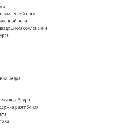
оги
ыпрямленной ноги
мленной ноги
двздошном сочленении
урга
нии бедра
й мышцы бедра
адержка разгибания
ата
става