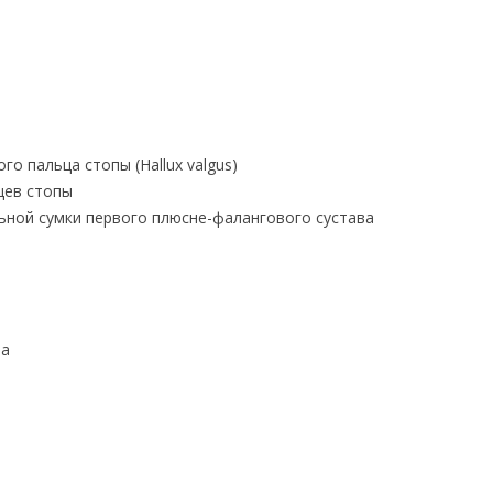
о пальца стопы (Hallux valgus)
цев стопы
ьной сумки первого плюсне-фалангового сустава
ла