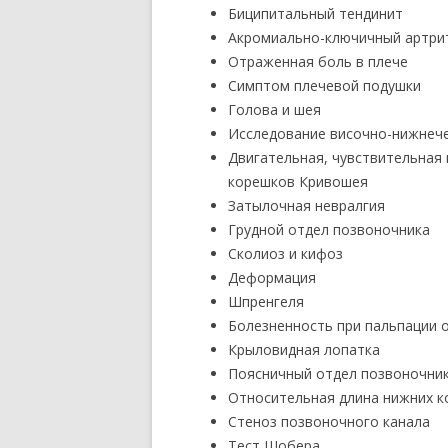
Биципитальный тендинит
Акромиально-ключичный артри
Отраженная боль в плече
Симптом плечевой подушки
Голова и шея
Исследование височно-нижнеч
Двигательная, чувствительная
корешков Кривошея
Затылочная невралгия
Грудной отдел позвоночника
Сколиоз и кифоз
Деформация
Шпренгеля
Болезненность при пальпации 
Крыловидная лопатка
Поясничный отдел позвоночни
Относительная длина нижних к
Стеноз позвоночного канала
Тест Шобера