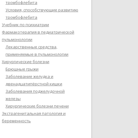
тромбофлебита
Условия, способствующие развитию
тромбофлебита
Учебник по психиатрии
Фармакотерапия в педиатрической
пульмонологии
Лекарственные средства,
применяемые в пульмонологии
Хирургические болезни
Брюшные грыжи
Заболевание желудка и
двенадцатипёрстной кишки
Заболевания поджелудочной
железы
Хирургические болезни печени
Экстрагенитальная патология и
беременность