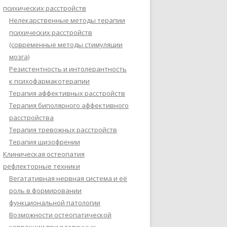
психических расстройств
Нелекарственные методы терапии
психических расстройств
(современные методы стимуляции
мозга)
Резистентность и интолерантность
к психофармакотерапии
Терапия аффективных расстройств
Терапия биполярного аффективного
расстройства
Терапия тревожных расстройств
Терапия шизофрении
Клиническая остеопатия
рефлекторные техники
Вегатативная нервная система и её
роль в формировании
функциональной патологии
Возможности остеопатической