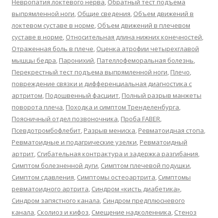
Невропатия локтевого нерва
,
Обратный тест подъема
выпрямленной ноги
,
Общие сведения
,
Объем движений в
локтевом суставе в норме
,
Объем движений в плечевом
суставе в норме
,
Относительная длина нижних конечностей
,
Отраженная боль в плече
,
Оценка атрофии четырехглавой
мышцы бедра
,
Паронихий
,
Пателлофеморальная болезнь
,
Перекрестный тест подъема выпрямленной ноги
,
Плечо
,
повреждение связки и дифференциальная диагностика с
артритом
,
Подошвенный фасциит
,
Полный разрыв манжеты
поворота плеча
,
Походка и симптом Тренделенбурга
,
Поясничный отдел позвоночника
,
Проба FABER
,
Псевдотромбофлебит
,
Разрыв мениска
,
Ревматоидная стопа
,
Ревматоидные и подагрические узелки
,
Ревматоидный
артрит
,
Сгибательная контрактура и задержка разгибания
,
Симптом болезненной дуги
,
Симптом плечевой подушки
,
Симптом сдавления
,
Симптомы остеоартрита
,
Симптомы
ревматоидного артрита
,
Синдром «кисть диабетика»
,
Синдром запястного канала
,
Синдром предплюсневого
канала
,
Сколиоз и кифоз
,
Смещение надколенника
,
Стеноз