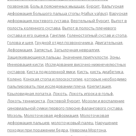
позвонков
,
Боль в поясничных мышцах
,
Бурсит
,
Вальгусная
деформация большого пальца стопы (Hallux valgus)
,
Варусная
деформация локтевого сустава
,
Вертельный бурсит
,
Выпот в
полость коленного сустава
,
Выпот в полость плечевого
сустава и его оценка
,
Ганглии
,
Голеностопный сустав и стопа
,
Голова и шея
,
Грудной отдел позвоночника
,
Двигательная
,
Деформация
,
Запястье
,
Затылочная невралгия
,
Защелкивающиеся пальцы
,
Значение припухлости
,
Зоны
,
Иннервация кисти
,
Исследование височно-нижнечелюстных
суставов
,
Киста подколенной ямки
,
Кисть
,
кисть диабетика
,
Колено
,
Конская стопа и плоскостопие
,
которые необходимо
пальпировать при исследовании плеча
,
Крепитация
,
Крыловидная лопатка
,
Локоть
,
Локоть игрока в гольф
,
Локоть теннисиста
,
Локтевой бурсит
,
Мозоли и воспаление
синовиальной сумки первого плюсне-фалангового сустава
,
Мозоль
,
Молоточковая деформация
,
Молоточковая
деформация пальцев
,
молоточковый палец
,
Нарушение
походки при поражении бедра
,
Неврома Мортона
,