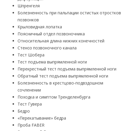
Шпренгеля
Болезненность при пальпации остистых отростков
позвонков
Крыловидная лопатка
Поясничный отдел позвоночника
Относительная длина нижних конечностей
Стеноз позвоночного канала
Тест Шобера
Тест подъема выпрямленной ноги
Перекрестный тест подъема выпрямленной ноги
Обратный тест подъема выпрямленной ноги
Болезненность в крестцово-подвздошном
сочленении
Походка и симптом Тренделенбурга
Тест Гувера
Бедро
«Перекатывание» бедра
Проба FABER