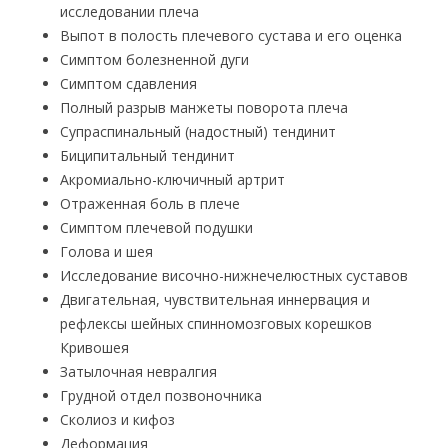
исследовании плеча
Выпот в полость плечевого сустава и его оценка
Симптом болезненной дуги
Симптом сдавления
Полный разрыв манжеты поворота плеча
Супраспинальный (надостный) тендинит
Биципитальный тендинит
Акромиально-ключичный артрит
Отраженная боль в плече
Симптом плечевой подушки
Голова и шея
Исследование височно-нижнечелюстных суставов
Двигательная, чувствительная иннервация и
рефлексы шейных спинномозговых корешков
Кривошея
Затылочная невралгия
Грудной отдел позвоночника
Сколиоз и кифоз
Деформация