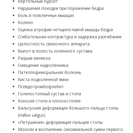
Вертельный бурсит
Нарушение походки при поражении бедра
Боль в поясничных мышцах
Колено
Оценка атрофии четырехглавой мышцы бедра
Сгибательная контрактура и задержка разгибания
Целостность связочного аппарата
Выпот в полость коленного сустава
Разрыв мениска
Смещение надколенника
Пателлофеморальная болезнь
Киста подколенной ямки
Псевдотромбофлебит
Голеностопный сустав и стопа
Конская стопа и плоскостопие
Вальгусная деформация большого пальца стопы
(Hallux valgus)
«Петушиная» деформация пальцев стопы
Мозоли и воспаление синовиальной сумки первого