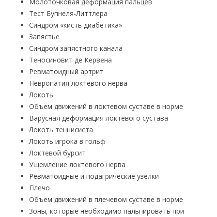
Молоточковая деформация пальцев
Тест Бупнеля-Литтлера
Синдром «кисть диабетика»
Запястье
Синдром запястного канала
Теносиновит де Кервена
Ревматоидный артрит
Невропатия локтевого нерва
Локоть
Объем движений в локтевом суставе в норме
Варусная деформация локтевого сустава
Локоть теннисиста
Локоть игрока в гольф
Локтевой бурсит
Ущемление локтевого нерва
Ревматоидные и подагрические узелки
Плечо
Объем движений в плечевом суставе в норме
Зоны, которые необходимо пальпировать при