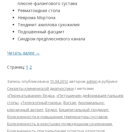
плюсне-фалангового сустава
Ревматоидная стопа
Неврома Мортона
Тендинит ахиллова сухожилия
Подошвенный фасциит
Синдром предплюсневого канала
Читать далее
→
Страниц:
1
2
Запись опубликована
15.04.2012
автором
admin
в рубрике
Секреты клинической диагностики
с метками
«Перекатывание» бедра
,
«Петушиная» деформация пальцев
стопы
,
«Телескопный палец»
,
Bursae
,
Акромиально-
ключичный артрит
,
Бедро
,
Биципитальный тендинит
,
болезненности и повышения температуры суставов
,
Болезненность в крестцово-подвздошном сочленении
,
Болезненность при пальпации остистых отростков