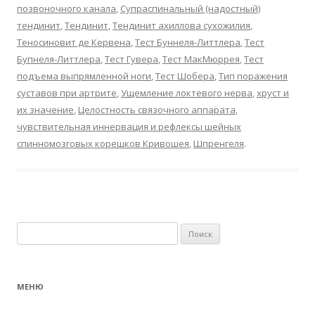
позвоночного канала
,
Супраспинальный (надостный)
тендинит
,
Тендинит
,
Тендинит ахиллова сухожилия
,
Теносиновит де Кервена
,
Тест Буннеля-Литтлера
,
Тест
Бупнеля-Литтлера
,
Тест Гувера
,
Тест МакМюррея
,
Тест
подъема выпрямленной ноги
,
Тест Шобера
,
Тип поражения
суставов при артрите
,
Ущемление локтевого нерва
,
хруст и
их значение
,
Целостность связочного аппарата
,
чувствительная иннервация и рефлексы шейных
спинномозговых корешков Кривошея
,
Шпренгеля
.
Найти:
МЕНЮ