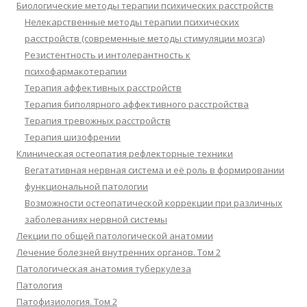
Биологические методы терапии психических расстройств
Нелекарственные методы терапии психических
расстройств (современные методы стимуляции мозга)
Резистентность и интолерантность к
психофармакотерапии
Терапия аффективных расстройств
Терапия биполярного аффективного расстройства
Терапия тревожных расстройств
Терапия шизофрении
Клиническая остеопатия рефлекторные техники
Вегатативная нервная система и её роль в формировании
функциональной патологии
Возможности остеопатической коррекции при различных
заболеваниях нервной системы
Лекции по общей патологической анатомии
Лечение болезней внутренних органов. Том 2
Патологическая анатомия туберкулеза
Патология
Патофизиология. Том 2