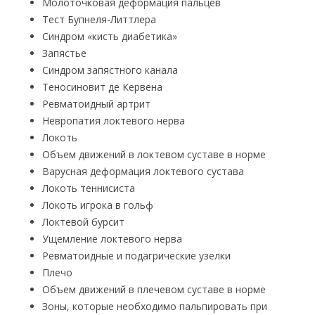
Молоточковая деформация пальцев
Тест Бупнеля-Литтлера
Синдром «кисть диабетика»
Запястье
Синдром запястного канала
Теносиновит де Кервена
Ревматоидный артрит
Невропатия локтевого нерва
Локоть
Объем движений в локтевом суставе в норме
Варусная деформация локтевого сустава
Локоть теннисиста
Локоть игрока в гольф
Локтевой бурсит
Ущемление локтевого нерва
Ревматоидные и подагрические узелки
Плечо
Объем движений в плечевом суставе в норме
Зоны, которые необходимо пальпировать при