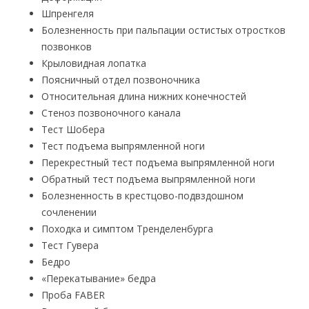
Шпренгеля
Болезненность при пальпации остистых отростков
позвонков
Крыловидная лопатка
Поясничный отдел позвоночника
Относительная длина нижних конечностей
Стеноз позвоночного канала
Тест Шобера
Тест подъема выпрямленной ноги
Перекрестный тест подъема выпрямленной ноги
Обратный тест подъема выпрямленной ноги
Болезненность в крестцово-подвздошном
сочленении
Походка и симптом Тренделенбурга
Тест Гувера
Бедро
«Перекатывание» бедра
Проба FABER