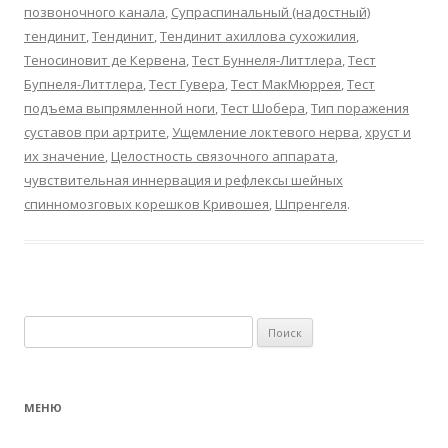
позвоночного канала
,
Супраспинальный (надостный)
тендинит
,
Тендинит
,
Тендинит ахиллова сухожилия
,
Теносиновит де Кервена
,
Тест Буннеля-Литтлера
,
Тест
Бупнеля-Литтлера
,
Тест Гувера
,
Тест МакМюррея
,
Тест
подъема выпрямленной ноги
,
Тест Шобера
,
Тип поражения
суставов при артрите
,
Ущемление локтевого нерва
,
хруст и
их значение
,
Целостность связочного аппарата
,
чувствительная иннервация и рефлексы шейных
спинномозговых корешков Кривошея
,
Шпренгеля
.
Найти:
МЕНЮ