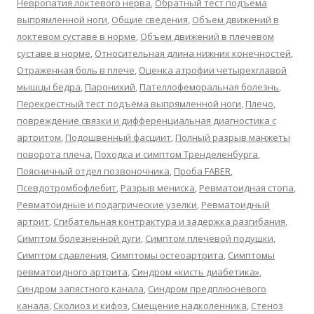
Невропатия локтевого нерва
,
Обратный тест подъема
выпрямленной ноги
,
Общие сведения
,
Объем движений в
локтевом суставе в норме
,
Объем движений в плечевом
суставе в норме
,
Относительная длина нижних конечностей
,
Отраженная боль в плече
,
Оценка атрофии четырехглавой
мышцы бедра
,
Паронихий
,
Пателлофеморальная болезнь
,
Перекрестный тест подъема выпрямленной ноги
,
Плечо
,
повреждение связки и дифференциальная диагностика с
артритом
,
Подошвенный фасциит
,
Полный разрыв манжеты
поворота плеча
,
Походка и симптом Тренделенбурга
,
Поясничный отдел позвоночника
,
Проба FABER
,
Псевдотромбофлебит
,
Разрыв мениска
,
Ревматоидная стопа
,
Ревматоидные и подагрические узелки
,
Ревматоидный
артрит
,
Сгибательная контрактура и задержка разгибания
,
Симптом болезненной дуги
,
Симптом плечевой подушки
,
Симптом сдавления
,
Симптомы остеоартрита
,
Симптомы
ревматоидного артрита
,
Синдром «кисть диабетика»
,
Синдром запястного канала
,
Синдром предплюсневого
канала
,
Сколиоз и кифоз
,
Смещение надколенника
,
Стеноз