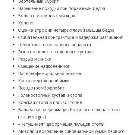
Вертельный бурсит
Нарушение походки при поражении бедра
Боль в поясничных мышцах
Колено
Оценка атрофии четырехглавой мышцы бедра
Сгибательная контрактура и задержка разгибания
Целостность связочного аппарата
Выпот в полость коленного сустава
Разрыв мениска
Смещение надколенника
Пателлофеморальная болезнь
Киста подколенной ямки
Псевдотромбофлебит
Голеностопный сустав и стопа
Конская стопа и плоскостопие
Вальгусная деформация большого пальца стопы
(Hallux valgus)
«Петушиная» деформация пальцев стопы
Мозоли и воспаление синовиальной сумки первого