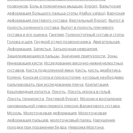
позвонков
,
Боль в поясничных мышцах
,
Бурсит
,
Вальгусная
деформация большого пальца стопы (Hallux valgus)
,
Варусная
деформация локтевого сустава
,
Вертельный бурсит
,
Выпот в
полость коленного сустава
,
Выпот в полость плечевого
сустава и его оценка
,
Ганглии
,
Голеностопный сустав и стопа
,
Голова и шея
,
Грудной отдел позвоночника
,
Двигательная
,
Деформация
,
Запястье
,
Затылочная невралгия
,
Защелкивающиеся пальцы
,
Значение припухлости
,
Зоны
,
Иннервация кисти
,
Исследование височно-нижнечелюстных
суставов
,
Киста подколенной ямки
,
Кисть
,
кисть диабетика
,
Колено
,
Конская стопа и плоскостопие
,
которые необходимо
пальпировать при исследовании плеча
,
Крепитация
,
Крыловидная лопатка
,
Локоть
,
Локоть игрока в гольф
,
Локоть теннисиста
,
Локтевой бурсит
,
Мозоли и воспаление
синовиальной сумки первого плюсне-фалангового сустава
,
Мозоль
,
Молоточковая деформация
,
Молоточковая
деформация пальцев
,
молоточковый палец
,
Нарушение
походки при поражении бедра
,
Неврома Мортона
,