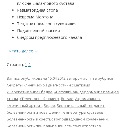
плюсне-фалангового сустава
Ревматоидная стопа
Неврома Мортона
Тендинит ахиллова сухожилия
Подошвенный фасциит
Синдром предплюсневого канала
Читать далее
→
Страниц:
1
2
Запись опубликована
15.04.2012
автором
admin
в рубрике
Секреты клинической диагностики
с метками
«Перекатывание» бедра
,
«Петушиная» деформация пальцев
стопы
,
«Телескопный палец»
,
Bursae
,
Акромиально-
ключичный артрит
,
Бедро
,
Биципитальный тендинит
,
болезненности и повышения температуры суставов
,
Болезненность в крестцово-подвздошном сочленении
,
Болезненность при пальпации остистых отростков