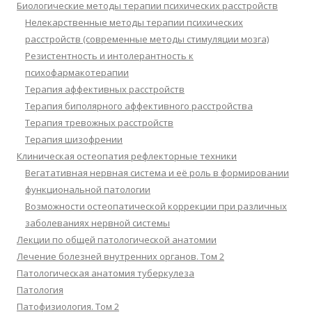
Биологические методы терапии психических расстройств
Нелекарственные методы терапии психических
расстройств (современные методы стимуляции мозга)
Резистентность и интолерантность к
психофармакотерапии
Терапия аффективных расстройств
Терапия биполярного аффективного расстройства
Терапия тревожных расстройств
Терапия шизофрении
Клиническая остеопатия рефлекторные техники
Вегатативная нервная система и её роль в формировании
функциональной патологии
Возможности остеопатической коррекции при различных
заболеваниях нервной системы
Лекции по общей патологической анатомии
Лечение болезней внутренних органов. Том 2
Патологическая анатомия туберкулеза
Патология
Патофизиология. Том 2