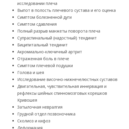
исследовании плеча
Выпот в полость плечевого сустава и его оценка
Симптом болезненной дуги
Симптом сдавления
Полный разрыв манжеты поворота плеча
Супраспинальный (надостный) тендинит
Биципитальный тендинит
Акромиально-ключичный артрит
Отраженная боль в плече
Симптом плечевой подушки
Голова и шея
Исследование височно-нижнечелюстных суставов
Двигательная, чувствительная иннервация и
рефлексы шейных спинномозговых корешков
Кривошея
Затылочная невралгия
Грудной отдел позвоночника
Сколиоз и кифоз
Деформация