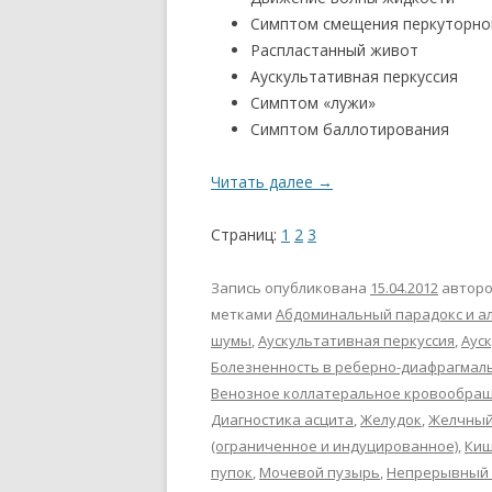
Симптом смещения перкуторно
Распластанный живот
Аускультативная перкуссия
Симптом «лужи»
Симптом баллотирования
Читать далее
→
Страниц:
1
2
3
Запись опубликована
15.04.2012
автор
метками
Абдоминальный парадокс и 
шумы
,
Аускультативная перкуссия
,
Аус
Болезненность в реберно-диафрагмаль
Венозное коллатеральное кровообращ
Диагностика асцита
,
Желудок
,
Желчный
(ограниченное и индуцированное)
,
Ки
пупок
,
Мочевой пузырь
,
Непрерывный