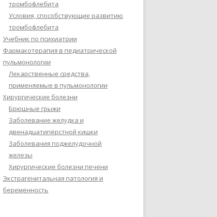
тромбофлебита
Условия, способствующие развитию
тромбофлебита
Учебник по психиатрии
Фармакотерапия в педиатрической
пульмонологии
Лекарственные средства,
применяемые в пульмонологии
Хирургические болезни
Брюшные грыжи
Заболевание желудка и
двенадцатипёрстной кишки
Заболевания поджелудочной
железы
Хирургические болезни печени
Экстрагенитальная патология и
беременность