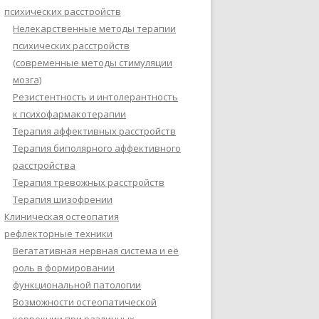
психических расстройств
Нелекарственные методы терапии
психических расстройств
(современные методы стимуляции
мозга)
Резистентность и интолерантность
к психофармакотерапии
Терапия аффективных расстройств
Терапия биполярного аффективного
расстройства
Терапия тревожных расстройств
Терапия шизофрении
Клиническая остеопатия
рефлекторные техники
Вегатативная нервная система и её
роль в формировании
функциональной патологии
Возможности остеопатической