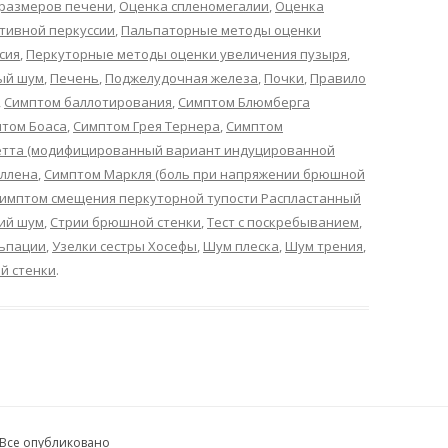
размеров печени
,
Оценка спленомегалии
,
Оценка
тивной перкуссии
,
Пальпаторные методы оценки
сия
,
Перкуторные методы оценки увеличения пузыря
,
ый шум
,
Печень
,
Поджелудочная железа
,
Почки
,
Правило
,
Симптом баллотирования
,
Симптом Блюмберга
том Боаса
,
Симптом Грея Тернера
,
Симптом
етта (модифицированный вариант индуцированной
уллена
,
Симптом Маркля (боль при напряжении брюшной
имптом смещения перкуторной тупости Распластанный
ий шум
,
Стрии брюшной стенки
,
Тест с поскребыванием
,
льпации
,
Узелки сестры Хосефы
,
Шум плеска
,
Шум трения
,
й стенки
.
 Все опубликовано