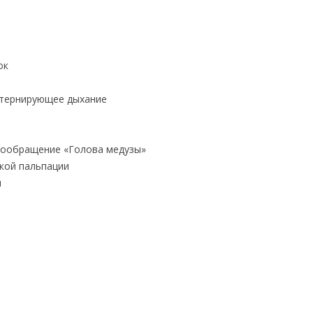
ок
ьтернирующее дыхание
вообращение «Голова медузы»
окой пальпации
и