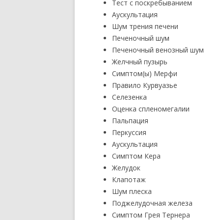
Тест с поскребыванием
Аускультация
Шум трения печени
Печеночный шум
Печеночный венозный шум
Желчный пузырь
Симптом(ы) Мерфи
Правило Курвуазье
Селезенка
Оценка спленомегалии
Пальпация
Перкуссия
Аускультация
Симптом Кера
Желудок
Клапотаж
Шум плеска
Поджелудочная железа
Симптом Грея Тернера