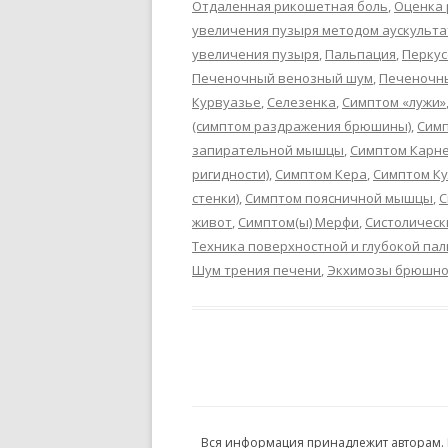
Отдаленная рикошетная боль
,
Оценка 
увеличения пузыря методом аускульта
увеличения пузыря
,
Пальпация
,
Перкус
Печеночный венозный шум
,
Печеночн
Курвуазье
,
Селезенка
,
Симптом «лужи»
(симптом раздражения брюшины)
,
Симп
запирательной мышцы
,
Симптом Карн
ригидности)
,
Симптом Кера
,
Симптом К
стенки)
,
Симптом поясничной мышцы
,
С
живот
,
Симптом(ы) Мерфи
,
Систолическ
Техника поверхностной и глубокой па
Шум трения печени
,
Экхимозы брюшно
Вся информация принадлежит авторам.