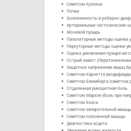
Симптом Куллена
Почки
Болезненность в реберно-диаф
Артериальные систолические 
Мочевой пузырь
Пальпаторные методы оценки у
Перкуторные методы оценки ув
Оценка увеличения пузыря мет
Острый живот (Перитонеальны
Защитное напряжение мышц брю
Симптом Карнетта (модифициро
Симптом Блюмберга (симптом 
Отдаленная рикошетная боль
Симптом Маркля (боль при нап
Симптом Боаса
Симптом запирательной мышц
Симптом поясничной мышцы
Диагностика асцита
Движение волны жидкости