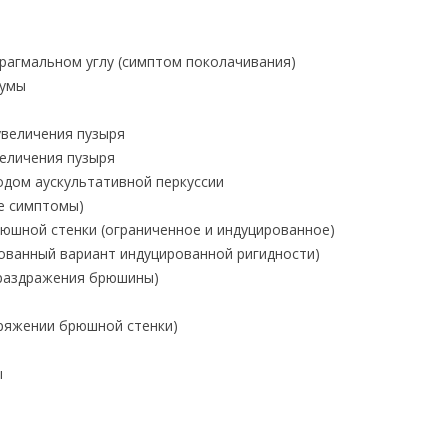
рагмальном углу (симптом поколачивания)
шумы
величения пузыря
еличения пузыря
одом аускультативной перкуссии
е симптомы)
шной стенки (ограниченное и индуцированное)
ванный вариант индуцированной ригидности)
раздражения брюшины)
ряжении брюшной стенки)
ы