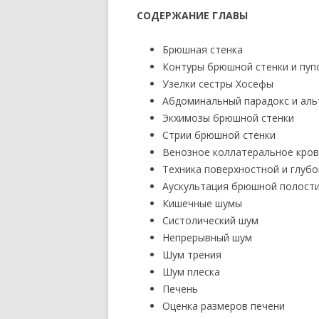
СОДЕРЖАНИЕ ГЛАВЫ
Брюшная стенка
Контуры брюшной стенки и пуп
Узелки сестры Хосефы
Абдоминальный парадокс и ал
Экхимозы брюшной стенки
Стрии брюшной стенки
Венозное коллатеральное кро
Техника поверхностной и глуб
Аускультация брюшной полост
Кишечные шумы
Систолический шум
Непрерывный шум
Шум трения
Шум плеска
Печень
Оценка размеров печени