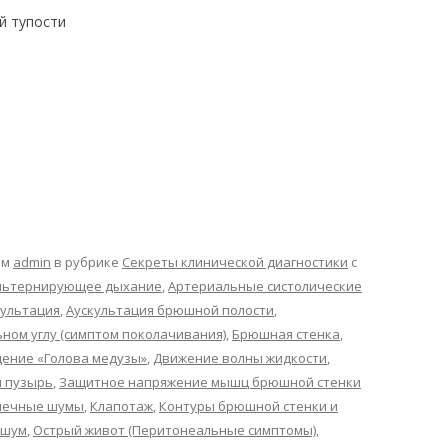
й тупости
ом
admin
в рубрике
Секреты клинической диагностики
с
альтернирующее дыхание
,
Артериальные систолические
культация
,
Аускультация брюшной полости
,
ном углу (симптом поколачивания)
,
Брюшная стенка
,
ение «Голова медузы»
,
Движение волны жидкости
,
 пузырь
,
Защитное напряжение мышц брюшной стенки
шечные шумы
,
Клапотаж
,
Контуры брюшной стенки и
 шум
,
Острый живот (Перитонеальные симптомы)
,