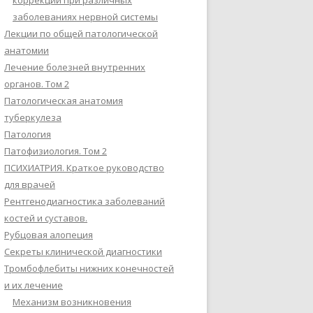
коррекции при различных
заболеваниях нервной системы
Лекции по общей патологической
анатомии
Лечение болезней внутренних
органов. Том 2
Патологическая анатомия
туберкулеза
Патология
Патофизиология. Том 2
ПСИХИАТРИЯ. Краткое руководство
для врачей
Рентгенодиагностика заболеваний
костей и суставов.
Рубцовая алопеция
Секреты клинической диагностики
Тромбофлебиты нижних конечностей
и их лечение
Механизм возникновения