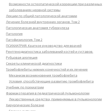
Возможности остеопатической коррекции при различных
заболеваниях нервной системы
Лекции по общей патологической анатомии
Лечение болезней внутренних органов. Том 2
Патологическая анатомия туберкулеза
Патология
Патофизиология. Том 2
ПСИХИАТРИЯ. Краткое руководство для врачей
Рентгенодиагностика заболеваний костей и суставов.
Рубцовая алопеция
Секреты клинической диагностики
Тромбофлебиты нижних конечностей и их лечение
Механизм возникновения тромбофлебита
Условия, способствующие развитию тромбофлебита
Учебник по психиатрии
Фармакотерапия в педиатрической пульмонологии
Лекарственные средства, применяемые в пульмонологии
Хирургические болезни