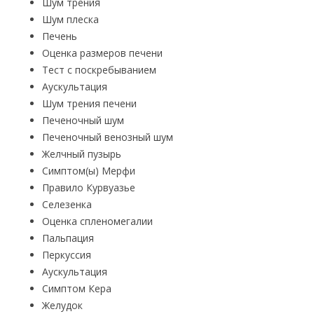
Шум трения
Шум плеска
Печень
Оценка размеров печени
Тест с поскребыванием
Аускультация
Шум трения печени
Печеночный шум
Печеночный венозный шум
Желчный пузырь
Симптом(ы) Мерфи
Правило Курвуазье
Селезенка
Оценка спленомегалии
Пальпация
Перкуссия
Аускультация
Симптом Кера
Желудок