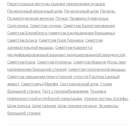
Перкуторные методы оценки увеличения пузыря
,
Печеночный венозный шум
,
Печеночный шум
,
Печень
,
Поджелудочная железа
,
Почки
,
Правило Курвуазье
,
Селезенка
,
Симптом «лужи»
,
Симптом баллотирования
,
Симптом Блюмберга (симптом раздражения брюшины)
,
Симптом Боаса
,
Симптом Грея Тернера
,
Симптом
запирательной мышцы
,
Симптом Карнетта
(модифицированный вариант индуцированной ригидности)
,
Симптом Кера
,
Симптом Куллена
,
Симптом Маркля (боль при
напряжении брюшной стенки)
,
Симптом поясничной мышцы
,
Симптом смещения перкуторной тупости Распластанный
живот
,
Симптом(ы) Мерфи
,
Систолический шум
,
Стрии
брюшной стенки
,
Тест с поскребыванием
,
Техника
поверхностной и глубокой пальпации
,
Узелки сестры Хосефы
,
Шум плеска
,
Шум трения
,
Шум трения печени
,
Экхимозы
брюшной стенки
.