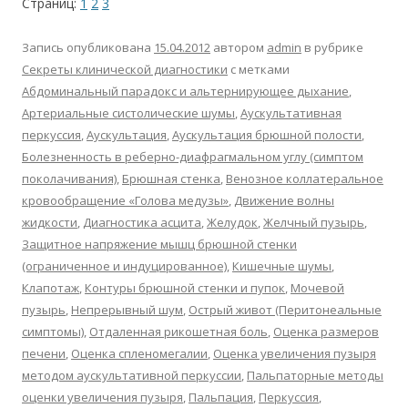
Страниц:
1
2
3
Запись опубликована
15.04.2012
автором
admin
в рубрике
Секреты клинической диагностики
с метками
Абдоминальный парадокс и альтернирующее дыхание
,
Артериальные систолические шумы
,
Аускультативная
перкуссия
,
Аускультация
,
Аускультация брюшной полости
,
Болезненность в реберно-диафрагмальном углу (симптом
поколачивания)
,
Брюшная стенка
,
Венозное коллатеральное
кровообращение «Голова медузы»
,
Движение волны
жидкости
,
Диагностика асцита
,
Желудок
,
Желчный пузырь
,
Защитное напряжение мышц брюшной стенки
(ограниченное и индуцированное)
,
Кишечные шумы
,
Клапотаж
,
Контуры брюшной стенки и пупок
,
Мочевой
пузырь
,
Непрерывный шум
,
Острый живот (Перитонеальные
симптомы)
,
Отдаленная рикошетная боль
,
Оценка размеров
печени
,
Оценка спленомегалии
,
Оценка увеличения пузыря
методом аускультативной перкуссии
,
Пальпаторные методы
оценки увеличения пузыря
,
Пальпация
,
Перкуссия
,