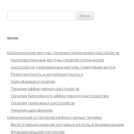
Найти:
МЕНЮ
Биологические методы терапии психических расстройств
Нелекарственные методы терапии психических
расстройств (современные методы стимуляции мозга)
Резистентность и интолерантность к
психофармакотерапии
Терапия аффективных расстройств
Терапия биполярного аффективного расстройства
Терапия тревожных расстройств
Терапия шизофрении
Клиническая остеопатия рефлекторные техники
Вегатативная нервная система и её роль в формировании
функциональной патологии