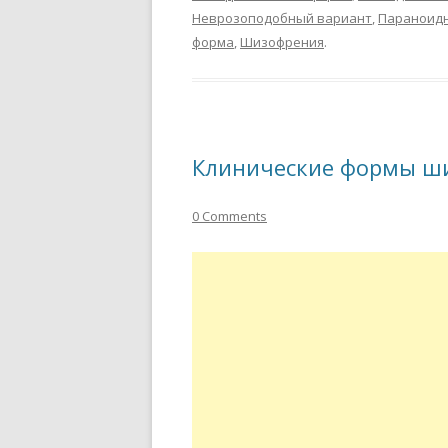
Неврозоподобный вариант
,
Параноид
форма
,
Шизофрения
.
Клинические формы ш
0 Comments