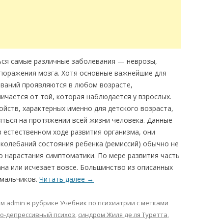
ься самые различные заболевания — неврозы,
 поражения мозга. Хотя основные важнейшие для
еваний проявляются в любом возрасте,
ичается от той, которая наблюдается у взрослых.
ойств, характерных именно для детского возраста,
яться на протяжении всей жизни человека. Данные
 естественном ходе развития организма, они
 колебаний состояния ребенка (ремиссий) обычно не
го нарастания симптоматики. По мере развития часть
а или исчезает вовсе. Большинство из описанных
 мальчиков.
Читать далее
→
ом
admin
в рубрике
Учебник по психиатрии
с метками
о-депрессивный психоз
,
синдром Жиля де ля Туретта
,