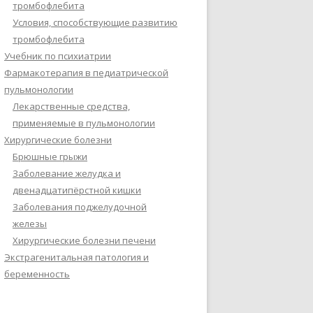
тромбофлебита
Условия, способствующие развитию
тромбофлебита
Учебник по психиатрии
Фармакотерапия в педиатрической
пульмонологии
Лекарственные средства,
применяемые в пульмонологии
Хирургические болезни
Брюшные грыжи
Заболевание желудка и
двенадцатипёрстной кишки
Заболевания поджелудочной
железы
Хирургические болезни печени
Экстрагенитальная патология и
беременность