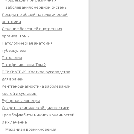
коррекции при различных
заболеваниях нервной системы
Лекции по общей патологической
анатомии
Лечение болезней внутренних
органов. Том 2
Патологическая анатомия
туберкулеза
Патология
Патофизиология. Том 2
ПСИХИАТРИЯ. Краткое руководство
для врачей
Рентгенодиагностика заболеваний
костей и суставов.
Рубцовая алопеция
Секреты клинической диагностики
Тромбофлебиты нижних конечностей
и их лечение
Механизм возникновения