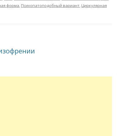
ная форма
,
Психопатоподобный вариант
,
Циркулярная
изофрении