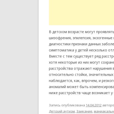
В детском возрасте могут проявлят
шизофрения, эпилепсия, экзогенные
диагностики признаки данных забол
симптоматика у детей несколько отл
Вместе с тем существует ряд расстр
хотя некоторые из них могут сохран
расстройства отражают нарушения в
относительно стойки, значительных
наблюдается, как, впрочем, и резко
аномалий может быть компенсирован
ниже расстройств чаще возникает у
Запись опубликована
14.04.2012
автор
Детский аутизм
,
Заикание
,
маниакальн