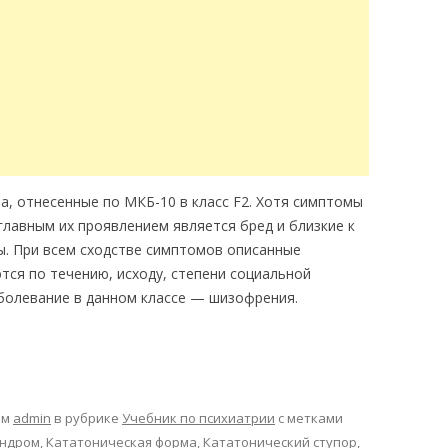
а, отнесенные по МКБ-10 в класс F2. Хотя симптомы
главным их проявлением является бред и близкие к
. При всем сходстве симптомов описанные
тся по течению, исходу, степени социальной
болевание в данном классе — шизофрения.
ом
admin
в рубрике
Учебник по психиатрии
с метками
индром
,
Кататоническая форма
,
Кататонический ступор
,