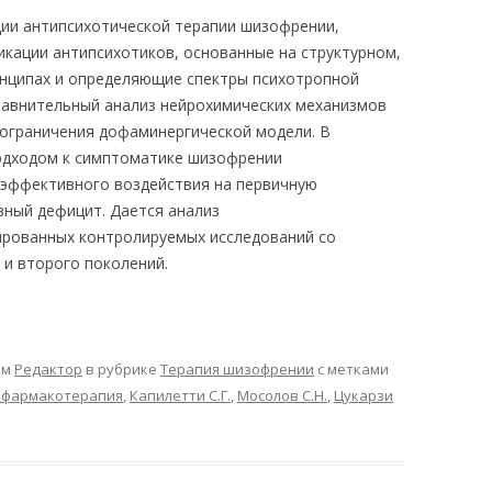
ии антипсихотической терапии шизофрении,
кации антипсихотиков, основанные на структурном,
инципах и определяющие спектры психотропной
равнительный анализ нейрохимических механизмов
 ограничения дофаминергической модели. В
одходом к симптоматике шизофрении
 эффективного воздействия на первичную
вный дефицит. Дается анализ
ированных контролируемых исследований со
 и второго поколений.
ом
Редактор
в рубрике
Терапия шизофрении
с метками
 фармакотерапия
,
Капилетти С.Г.
,
Мосолов С.Н.
,
Цукарзи