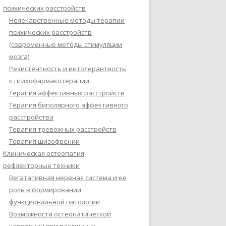
психических расстройств
Нелекарственные методы терапии
психических расстройств
(современные методы стимуляции
мозга)
Резистентность и интолерантность
к психофармакотерапии
Терапия аффективных расстройств
Терапия биполярного аффективного
расстройства
Терапия тревожных расстройств
Терапия шизофрении
Клиническая остеопатия
рефлекторные техники
Вегатативная нервная система и её
роль в формировании
функциональной патологии
Возможности остеопатической