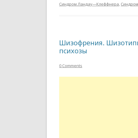
Синдром Ландау—Клеффнера
,
Синдром
Шизофрения. Шизотипи
психозы
0 Comments