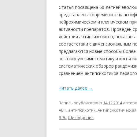
Статья посвящена 60-летней эволюц
представлены современные классифи
нейрохимическом и клиническом пр
активности препаратов. Проведен с
действия антипсихотиков, показаны
соответствии с дименсиональным п
предлагаются новые способы более
негативную симптоматику и когнити
систематических обзоров рандомиз
сравнением антипсихотиков первого
Читать далее
→
Запись опубликована
14.12.2014
автор
АВП
,
антипсихотик
,
Антипсихотическая
Э.Э.
,
Шизофрения
.