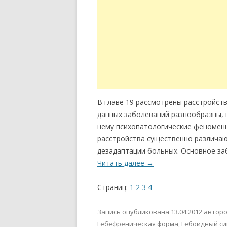
В главе 19 рассмотрены расстройств
данных заболеваний разнообразны, 
нему психопатологические феномены
расстройства существенно различаю
дезадаптации больных. Основное за
Читать далее
→
Страниц:
1
2
3
4
Запись опубликована
13.04.2012
автор
Гебефреническая форма
,
Гебоидный с