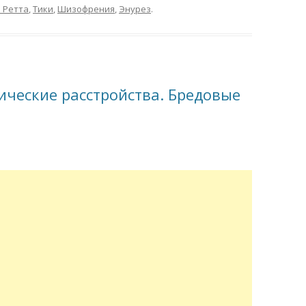
 Ретта
,
Тики
,
Шизофрения
,
Энурез
.
ческие расстройства. Бредовые