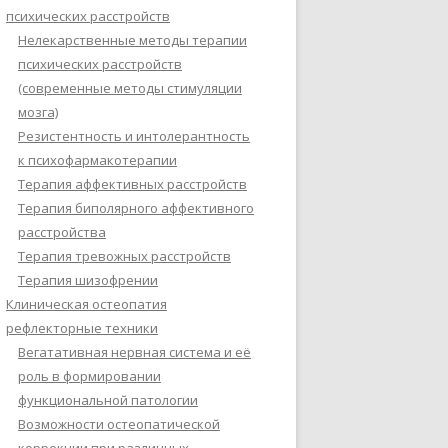
психических расстройств
Нелекарственные методы терапии
психических расстройств
(современные методы стимуляции
мозга)
Резистентность и интолерантность
к психофармакотерапии
Терапия аффективных расстройств
Терапия биполярного аффективного
расстройства
Терапия тревожных расстройств
Терапия шизофрении
Клиническая остеопатия
рефлекторные техники
Вегатативная нервная система и её
роль в формировании
функциональной патологии
Возможности остеопатической