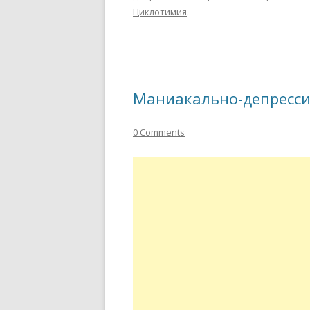
Циклотимия
.
Маниакально-депресси
0 Comments