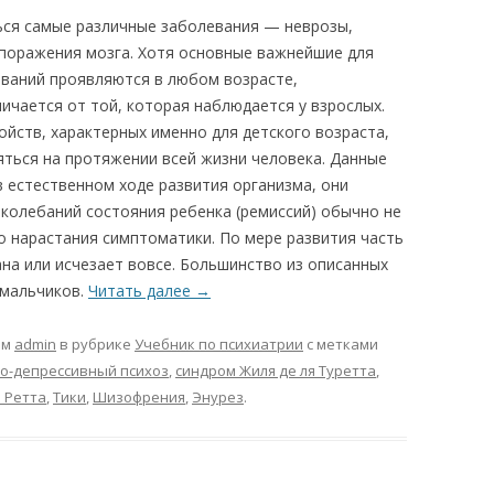
ься самые различные заболевания — неврозы,
 поражения мозга. Хотя основные важнейшие для
еваний проявляются в любом возрасте,
ичается от той, которая наблюдается у взрослых.
ойств, характерных именно для детского возраста,
яться на протяжении всей жизни человека. Данные
 естественном ходе развития организма, они
 колебаний состояния ребенка (ремиссий) обычно не
го нарастания симптоматики. По мере развития часть
а или исчезает вовсе. Большинство из описанных
 мальчиков.
Читать далее
→
ом
admin
в рубрике
Учебник по психиатрии
с метками
о-депрессивный психоз
,
синдром Жиля де ля Туретта
,
 Ретта
,
Тики
,
Шизофрения
,
Энурез
.