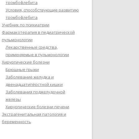
тромбофлебита
Условия, способствующие развитию
тромбофлебита
Учебник по психиатрии
Фармакотерапия в педиатрической
пульмонологии
Лекарственные средства,
применяемые в пульмонологии
Хирургические болезни
Брюшные грыжи
Заболевание желудка и
двенадцатипёрстной кишки
Заболевания поджелудочной
железы
Хирургические болезни печени
Экстрагенитальная патология и
беременность