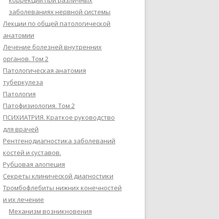
коррекции при различных
заболеваниях нервной системы
Лекции по общей патологической
анатомии
Лечение болезней внутренних
органов. Том 2
Патологическая анатомия
туберкулеза
Патология
Патофизиология. Том 2
ПСИХИАТРИЯ. Краткое руководство
для врачей
Рентгенодиагностика заболеваний
костей и суставов.
Рубцовая алопеция
Секреты клинической диагностики
Тромбофлебиты нижних конечностей
и их лечение
Механизм возникновения