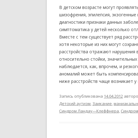
В детском возрасте могут проявлят
шизофрения, эпилепсия, экзогенные
диагностики признаки данных забол
симптоматика у детей несколько отл
Вместе с тем существует ряд расстр
хотя некоторые из них могут сохран
расстройства отражают нарушения в
относительно стойки, значительных
наблюдается, как, впрочем, и резко
аномалий может быть компенсирован
ниже расстройств чаще возникает у
Запись опубликована
14.04.2012
автор
Детский аутизм
,
Заикание
,
маниакальн
Синдром Ландау—Клеффнера
,
Синдром