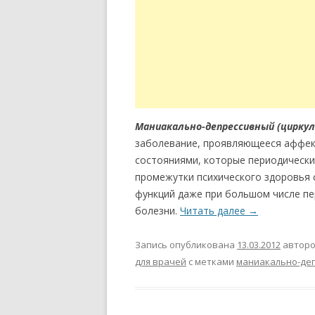
Маниакально-депрессивный (циркул
заболевание, проявляющееся аффек
состояниями, которые периодически 
промежутки психического здоровья с
функций даже при большом числе п
болезни.
Читать далее
→
Запись опубликована
13.03.2012
автор
для врачей
с метками
маниакально-де