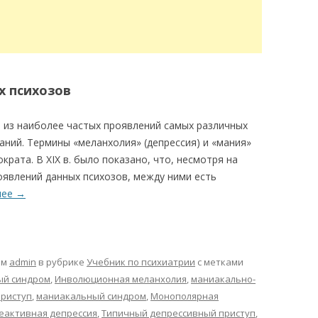
 психозов
из наиболее частых проявлений самых различных
аний. Термины «меланхолия» (депрессия) и «мания»
рата. В XIX в. было показано, что, несмотря на
явлений данных психозов, между ними есть
лее
→
ом
admin
в рубрике
Учебник по психиатрии
с метками
ый синдром
,
Инволюционная меланхолия
,
маниакально-
риступ
,
маниакальный синдром
,
Монополярная
еактивная депрессия
,
Типичный депрессивный приступ
,