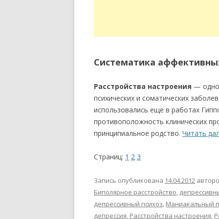
Систематика аффективных
Расстройства настроения
— одно 
психических и соматических заболев
использовались еще в работах Гиппок
противоположность клинических про
принципиальное родство.
Читать да
Страниц:
1
2
3
Запись опубликована
14.04.2012
автор
Биполярное расстройство
,
депрессивн
депрессивный психоз
,
Маниакальный п
депрессия
,
Расстройства настроения
,
Р