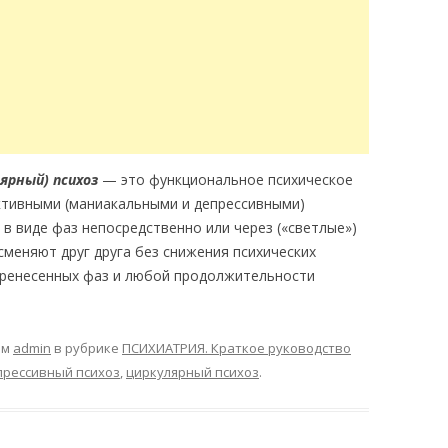
ярный) психоз
— это функциональное психическое
тивными (маниакальными и депрессивными)
в виде фаз непосредственно или через («светлые»)
меняют друг друга без снижения психических
еренесенных фаз и любой продолжительности
ом
admin
в рубрике
ПСИХИАТРИЯ. Краткое руководство
прессивный психоз
,
циркулярный психоз
.