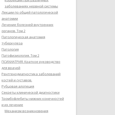
коррекции при различных
заболеваниях нервной системы
Лекции по общей патологической
анатомии
Лечение болезней внутренних
органов. Том 2
Патологическая анатомия
туберкулеза
Патология
Патофизиология. Том 2
ПСИХИАТРИЯ. Краткое руководство
для врачей
Рентгенодиагностика заболеваний
костей и суставов.
Рубцовая алопеция
Секреты клинической диагностики
Тромбофлебиты нижних конечностей
и их лечение
Механизм возникновения