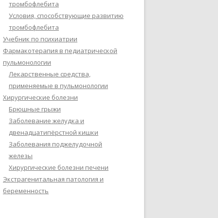
тромбофлебита
Условия, способствующие развитию
тромбофлебита
Учебник по психиатрии
Фармакотерапия в педиатрической
пульмонологии
Лекарственные средства,
применяемые в пульмонологии
Хирургические болезни
Брюшные грыжи
Заболевание желудка и
двенадцатипёрстной кишки
Заболевания поджелудочной
железы
Хирургические болезни печени
Экстрагенитальная патология и
беременность