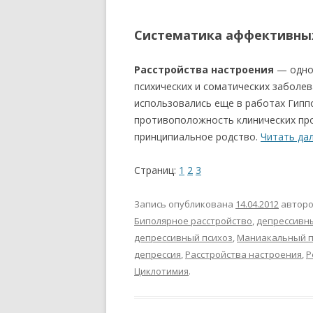
Систематика аффективных
Расстройства настроения
— одно 
психических и соматических заболев
использовались еще в работах Гиппок
противоположность клинических про
принципиальное родство.
Читать да
Страниц:
1
2
3
Запись опубликована
14.04.2012
автор
Биполярное расстройство
,
депрессивн
депрессивный психоз
,
Маниакальный п
депрессия
,
Расстройства настроения
,
Р
Циклотимия
.