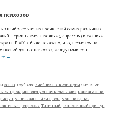
 психозов
из наиболее частых проявлений самых различных
аний. Термины «меланхолия» (депрессия) и «мания»
рата. В XIX в. было показано, что, несмотря на
явлений данных психозов, между ними есть
лее
→
ом
admin
в рубрике
Учебник по психиатрии
с метками
ый синдром
,
Инволюционная меланхолия
,
маниакально-
риступ
,
маниакальный синдром
,
Монополярная
еактивная депрессия
,
Типичный депрессивный приступ
,