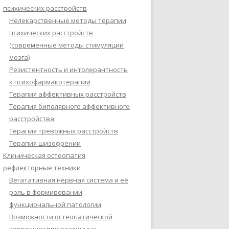
психических расстройств
Нелекарственные методы терапии
психических расстройств
(современные методы стимуляции
мозга)
Резистентность и интолерантность
к психофармакотерапии
Терапия аффективных расстройств
Терапия биполярного аффективного
расстройства
Терапия тревожных расстройств
Терапия шизофрении
Клиническая остеопатия
рефлекторные техники
Вегатативная нервная система и её
роль в формировании
функциональной патологии
Возможности остеопатической