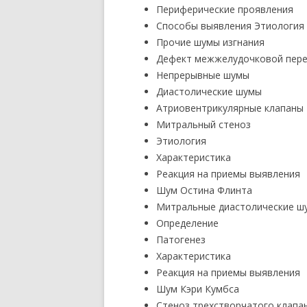
Периферические проявления
Способы выявления Этиология
Прочие шумы изгнания
Дефект межжелудочковой пере
Непрерывные шумы
Диастолические шумы
Атриовентрикулярные клапаны
Митральный стеноз
Этиология
Характеристика
Реакция на приемы выявления
Шум Остина Флинта
Митральные диастолические ш
Определение
Патогенез
Характеристика
Реакция на приемы выявления
Шум Кэри Кумбса
Стеноз трехстворчатого клапа