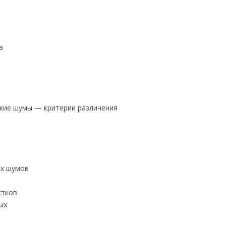
в
кие шумы — критерии различения
ых шумов
стков
ых