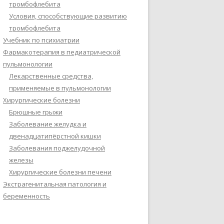
тромбофлебита
Условия, способствующие развитию
тромбофлебита
Учебник по психиатрии
Фармакотерапия в педиатрической
пульмонологии
Лекарственные средства,
применяемые в пульмонологии
Хирургические болезни
Брюшные грыжи
Заболевание желудка и
двенадцатипёрстной кишки
Заболевания поджелудочной
железы
Хирургические болезни печени
Экстрагенитальная патология и
беременность