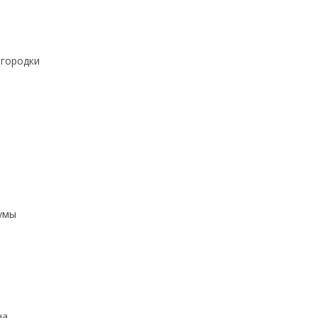
городки
умы
на