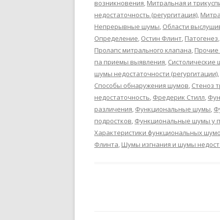
возникновения
,
Митральная и трикусп
недостаточность (регургитация)
,
Митра
Непрерывные шумы
,
Области выслуши
Определение
,
Остин Флинт
,
Патогенез
Пролапс митрального клапана
,
Прочие
па приемы выявления
,
Систолические
шумы недостаточности (регургитации)
Способы обнаружения шумов
,
Стеноз т
недостаточность
,
Фредерик Стилл
,
Фун
различения
,
Функциональные шумы
,
Ф
подростков
,
Функциональные шумы у 
Характеристики функциональных шум
Флинта
,
Шумы изгнания и шумы недоста