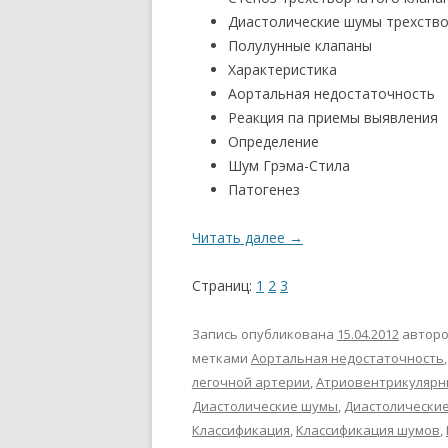
Диастолические шумы трехство
Полулунные клапаны
Характеристика
Аортальная недостаточность
Реакция па приемы выявления
Определение
Шум Грэма-Стила
Патогенез
Читать далее
→
Страниц:
1
2
3
Запись опубликована
15.04.2012
автор
метками
Аортальная недостаточность
легочной артерии
,
Атриовентрикулярн
Диастолические шумы
,
Диастолические
Классификация
,
Классификация шумов
,