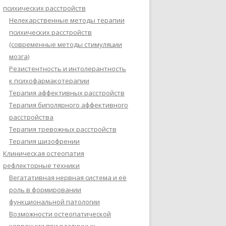
психических расстройств
Нелекарственные методы терапии
психических расстройств
(современные методы стимуляции
мозга)
Резистентность и интолерантность
к психофармакотерапии
Терапия аффективных расстройств
Терапия биполярного аффективного
расстройства
Терапия тревожных расстройств
Терапия шизофрении
Клиническая остеопатия
рефлекторные техники
Вегатативная нервная система и её
роль в формировании
функциональной патологии
Возможности остеопатической