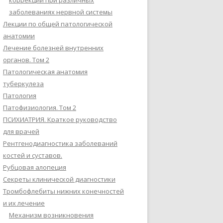
коррекции при различных
заболеваниях нервной системы
Лекции по общей патологической
анатомии
Лечение болезней внутренних
органов. Том 2
Патологическая анатомия
туберкулеза
Патология
Патофизиология. Том 2
ПСИХИАТРИЯ. Краткое руководство
для врачей
Рентгенодиагностика заболеваний
костей и суставов.
Рубцовая алопеция
Секреты клинической диагностики
Тромбофлебиты нижних конечностей
и их лечение
Механизм возникновения