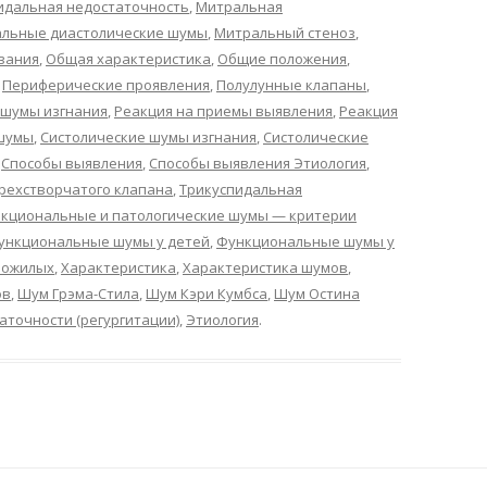
идальная недостаточность
,
Митральная
льные диастолические шумы
,
Митральный стеноз
,
вания
,
Общая характеристика
,
Общие положения
,
,
Периферические проявления
,
Полулунные клапаны
,
 шумы изгнания
,
Реакция на приемы выявления
,
Реакция
 шумы
,
Систолические шумы изгнания
,
Систолические
,
Способы выявления
,
Способы выявления Этиология
,
рехстворчатого клапана
,
Трикуспидальная
кциональные и патологические шумы — критерии
ункциональные шумы у детей
,
Функциональные шумы у
пожилых
,
Характеристика
,
Характеристика шумов
,
ов
,
Шум Грэма-Стила
,
Шум Кэри Кумбса
,
Шум Остина
точности (регургитации)
,
Этиология
.