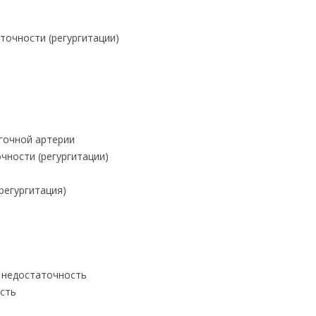
точности (регургитации)
гочной артерии
чности (регургитации)
регургитация)
 недостаточность
сть