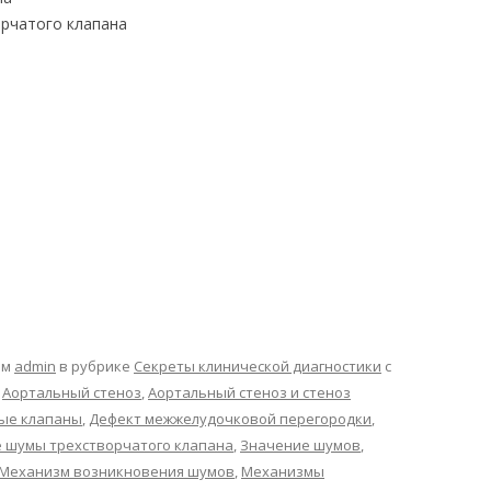
рчатого клапана
ом
admin
в рубрике
Секреты клинической диагностики
с
,
Аортальный стеноз
,
Аортальный стеноз и стеноз
ые клапаны
,
Дефект межжелудочковой перегородки
,
 шумы трехстворчатого клапана
,
Значение шумов
,
Механизм возникновения шумов
,
Механизмы