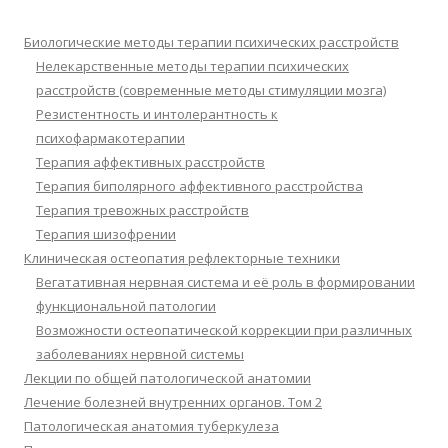
Биологические методы терапии психических расстройств
Нелекарственные методы терапии психических
расстройств (современные методы стимуляции мозга)
Резистентность и интолерантность к
психофармакотерапии
Терапия аффективных расстройств
Терапия биполярного аффективного расстройства
Терапия тревожных расстройств
Терапия шизофрении
Клиническая остеопатия рефлекторные техники
Вегатативная нервная система и её роль в формировании
функциональной патологии
Возможности остеопатической коррекции при различных
заболеваниях нервной системы
Лекции по общей патологической анатомии
Лечение болезней внутренних органов. Том 2
Патологическая анатомия туберкулеза