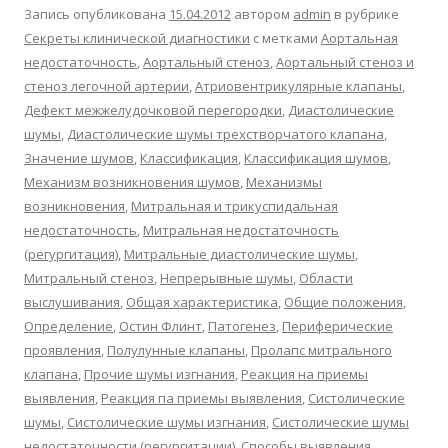
Запись опубликована
15.04.2012
автором
admin
в рубрике
Секреты клинической диагностики
с метками
Аортальная
недостаточность
,
Аортальный стеноз
,
Аортальный стеноз и
стеноз легочной артерии
,
Атриовентрикулярные клапаны
,
Дефект межжелудочковой перегородки
,
Диастолические
шумы
,
Диастолические шумы трехстворчатого клапана
,
Значение шумов
,
Классификация
,
Классификация шумов
,
Механизм возникновения шумов
,
Механизмы
возникновения
,
Митральная и трикуспидальная
недостаточность
,
Митральная недостаточность
(регургитация)
,
Митральные диастолические шумы
,
Митральный стеноз
,
Непрерывные шумы
,
Области
выслушивания
,
Общая характеристика
,
Общие положения
,
Определение
,
Остин Флинт
,
Патогенез
,
Периферические
проявления
,
Полулунные клапаны
,
Пролапс митрального
клапана
,
Прочие шумы изгнания
,
Реакция на приемы
выявления
,
Реакция па приемы выявления
,
Систолические
шумы
,
Систолические шумы изгнания
,
Систолические шумы
недостаточности (регургитации)
,
Способы выявления
,