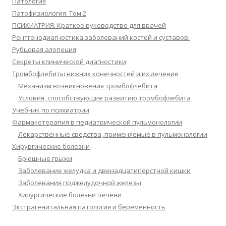
Патология
Патофизиология. Том 2
ПСИХИАТРИЯ. Краткое руководство для врачей
Рентгенодиагностика заболеваний костей и суставов.
Рубцовая алопеция
Секреты клинической диагностики
Тромбофлебиты нижних конечностей и их лечение
Механизм возникновения тромбофлебита
Условия, способствующие развитию тромбофлебита
Учебник по психиатрии
Фармакотерапия в педиатрической пульмонологии
Лекарственные средства, применяемые в пульмонологии
Хирургические болезни
Брюшные грыжи
Заболевание желудка и двенадцатипёрстной кишки
Заболевания поджелудочной железы
Хирургические болезни печени
Экстрагенитальная патология и беременность