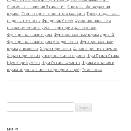
Способы выявления Этиология
,
Способы обнаружения
шумов
,
Стеноз трехстворчатого клапана
,
Трикуспидальная
недостаточность
,
Фредерик Стилл
,
Функциональные и
патологические шумы — критерии различения
,
Функциональные шумы
,
Функциональные шумы у детей
,
Функциональные шумы у подростков
,
Функциональные
шумы у пожилых
,
Характеристика
,
Характеристика шумов
,
Характеристики функциональных шумов
,
Шум Грэма-Стила
,
Шум Кэри Кумбса
,
Шум Остина Флинта
,
Шумы изгнания и
шумы недостаточности (регургитации)
,
Этиология
.
Найти:
МЕНЮ