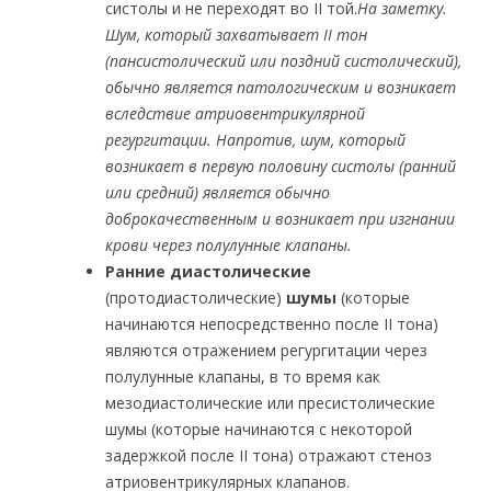
систолы и не переходят во II той.
На заметку.
Шум, который захватывает II тон
(пансистолический или поздний систолический),
обычно является патологическим и возникает
вследствие атриовентрикулярной
регургитации. Напротив, шум, который
возникает в первую половину систолы (ранний
или средний) является обычно
доброкачественным и возникает при изгнании
крови через полулунные клапаны.
Ранние диастолические
(протодиастолические)
шумы
(которые
начинаются непосредственно после II тона)
являются отражением регургитации через
полулунные клапаны, в то время как
мезодиастолические или пресистолические
шумы (которые начинаются с некоторой
задержкой после
II тона) отражают стеноз
атриовентрикулярных клапанов.