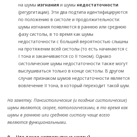
на шумы
изгнания
и шумы
недостаточности
(регургитации). Эти два подтипа идентифицируются
по положению в систоле и продолжительности:
шумы изгнания появляются в раннюю или среднюю
фазу систолы, в то время как шумы
недостаточности с большей вероятностью слышны
на протяжении всей систолы (то есть начинаются с
I тона и заканчиваются со II тоном). Однако
систолические шумы недостаточности также могут
выслушиваться только в конце систолы. В другом
случае признаком шумов недостаточности является
вовлечение II тона, в который переходит такой шум.
На заметку.
Пансистолические (и поздние систолические)
шумы являются, скорее, патологическими, в то время как
шумы в раннюю или среднюю систолу чаще всего
являются функциональными.
9. Что такое непрерывные шумы?