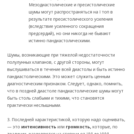
Мезодиастолические и пресистолические
шумы могут распространяться на I топ в
результате пресистолического усиления
(вследствие усиленного сокращения
предсердий), но они никогда не бывают
истинно пандиастолическими.
Шумы, возникающие при тяжелой недостаточности
полулунных клапанов, с другой стороны, могут
выслушиваться в течение всей диастолы и быть истинно
пандиастолическими. Это может служить ценным
диагностическим признаком. Следует, однако, помнить,
что в поздней диастоле пандиастолические шумы могут
быть столь слабыми и тихими, что становятся
практически неслышными.
3. Последней характеристикой, которую надо оценивать,
— это
интенсивность
или
громкость,
которые, по
традиции, разделяются на степени от I/VI до VI/VI.