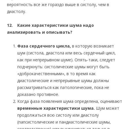
вероятность все же гораздо выше в систолу, чем в
диастолу.
12. Какие характеристики шума надо
анализировать и описывать?
Фаза сердечного цикла,
в которую возникает
шум (систола, диастола или весь сердечный цикл,
как при непрерывном шуме). Опять-таки, следует
подчеркнуть: систолические шумы могут быть
«доброкачественными», в то время как
диастолические и непрерывные шумы должны
рассматриваться как патологические, пока не
доказано противное.
Когда фаза появления шума определена, оценивают
временные характеристики шума.
Шум может
продолжаться всю систолу или диастолу
(папсистолические и пандиастолические шумы,
соответственно) или выслушиваться только в