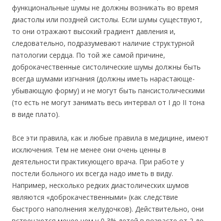
функциональные шумы не должны возникать во время
диастолы или поздней систолы. Если шумы существуют,
то они отражают высокий градиент давления
и,
следовательно, подразумевают наличие структурной
патологии сердца. По той же самой причине,
доброкачественные систолические шумы должны быть
всегда шумами изгнания (должны иметь нарастающе-
убывающую форму) и не могут быть пансистолическими
(то есть не могут занимать весь интервал от I до II тона
в виде плато).
Все эти правила, как и любые правила в медицине, имеют
исключения. Тем не менее они очень ценны в
деятельности практикующего врача. При работе у
постели больного их всегда надо иметь в виду.
Например, несколько редких диастолических шумов
являются «доброкачественными» (как следствие
быстрого наполнения желудочков). Действительно, они
встречаются менее чем у 0,3% детей в возрасте от 2 до