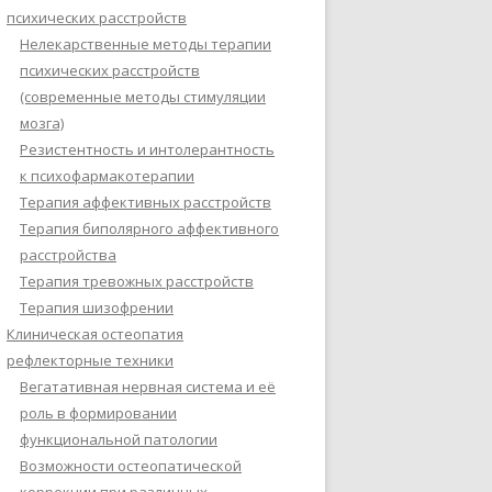
психических расстройств
Нелекарственные методы терапии
психических расстройств
(современные методы стимуляции
мозга)
Резистентность и интолерантность
к психофармакотерапии
Терапия аффективных расстройств
Терапия биполярного аффективного
расстройства
Терапия тревожных расстройств
Терапия шизофрении
Клиническая остеопатия
рефлекторные техники
Вегатативная нервная система и её
роль в формировании
функциональной патологии
Возможности остеопатической