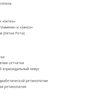
олокна
и «пятен»
пламени» и «заноз»
м (пятна Рота)
тки
елия сетчатки
й хориоидальный невус
 диабетической ретинопатии
ая ретинопатия