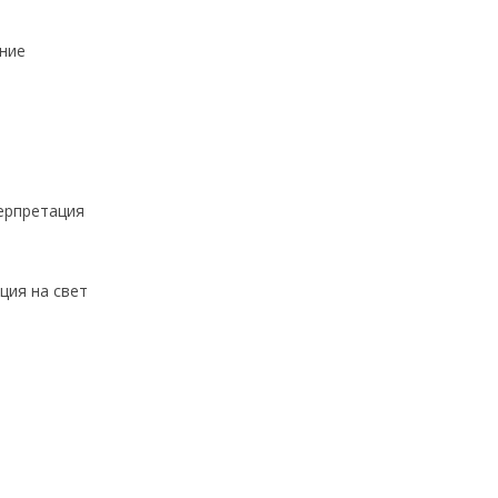
ение
терпретация
ция на свет