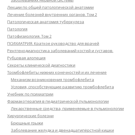
заболеваниях нервной системы
Лекции по общей патологической анатомии
Лечение болезней внутренних органов. Том 2
Патологическая анатомия туберкулеза
Патология
Патофизиология. Том 2
ПСИХИАТРИЯ. Краткое руководство для врачей
Рентгенодиагностика заболеваний костей и суставов.
Рубцовая алопеция
Секреты клинической диагностики
Тромбофлебиты нижних конечностей и их лечение
Механизм возникновения тромбофлебита
Условия, способствующие развитию тромбофлебита
Учебник по психиатрии
Фармакотерапия в педиатрической пульмонологии
Лекарственные средства, применяемые в пульмонологии
Хирургические болезни
Брюшные грыжи
Заболевание желудка и двенадцатипёрстной кишки