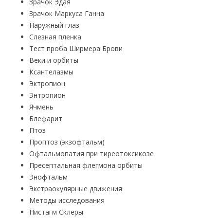
Зрачок Эдая
Зрачок Маркуса Ганна
Наружный глаз
Слезная пленка
Тест проба Ширмера Брови
Веки и орбиты
Ксантелазмы
Эктропион
Энтропион
Ячмень
Блефарит
Птоз
Проптоз (экзофтальм)
Офтальмопатия при тиреотоксикозе
Пресептальная флегмона орбиты
Энофтальм
Экстраокулярные движения
Методы исследования
Нистагм Склеры