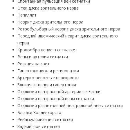
Спонтанная пульсация вен сетчатки
Отек диска зрительного нерва
Папиллит
Неврит диска зрительного нерва
Ретробульбарный неврит диска зрительного нерва
Передний ишемический неврит диска зрительного
нерва
Кровообращение в сетчатке
Вены и артерии сетчатки
Реакция на свет
Гипертоническая ретинопатия
Артерио-венозные перекресты
Злокачественная гипертония
Окклюзия центральной артерии сетчатки
Окклюзия центральной вены сетчатки
Окклюзия разветвлений центральной вены сетчатки
Бляшки Холленхорста
Реваскуляризация сетчатки
Задний фон сетчатки