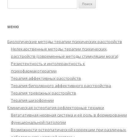
Найти:
МЕНЮ
Биологические методы терапии психических расстройств
Нелекарственные методы терапии психических
расстройств (современные методы стимуляции мозга)
Резистентность и интолерантность к
психофармакотерапии
Терапия аффективных расстройств
Терапия биполярного аффективного расстройства
Терапия тревожных расстройств
Терапия шизофрении
Клиническая остеопатия рефлекторные техники
Вегатативная нервная система и её роль в формировании
функциональной патологии
Возможности остеопатической коррекции при различных