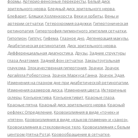
формы
,
Артерио-венозные перекресты
,
Белый диск
зрительного нерва
,
Бледный диск зрительного нерва
,
Блефарит
,
Бляшки Холленхорста
,
Веки и орбиты
,
Вены и
артерии сетчатки
,
Гетерохромия радужки
,
Гипертоническая
ретинопатия
,
Гипертрофия пигментного эпителия сетчатки
,
Гипопион
,
Гиппус
,
Гифема
,
Глазное дно
,
Дегенерация макулы
,
Диабетическая ретинопатия
,
Диск зрительного нерва
,
Дифференциальная диагностика
,
Друзы
,
Задние структуры
глаза Анатомия
,
Задний фон сетчатки
,
Закрытоугольная
глаукома
,
Злокачественная гипертония
,
Зрачки
,
Зрачок
Аргайлла Робертсона
,
Зрачок Маркуса Ганна
,
Зрачок Эдая
,
Изменения на глазном дне при диабетической ретинопатии
,
Изменения размеров диска
,
Изменения цвета
,
Иктеричные
склеры
,
Конъюнктива
,
Конъюнктивит
,
Красные глаза
,
Красные пятна
,
Красный диск зрительного нерва
,
Красный
рефлекс Определение
,
Кровоизлияния в виде «точек» и
«пятен»
,
Кровоизлияния в виде «языков пламени» и «заноз»
,
Кровоизлияния в стекловидное тело
,
Кровоизлияния с белым
центром (пятна Рота)
,
Кровообращение в сетчатке
,