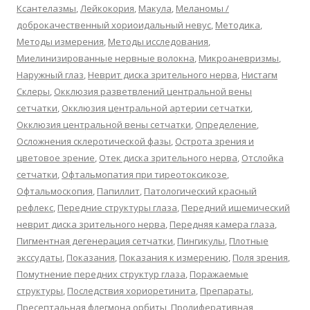
Ксантелазмы
,
Лейкокория
,
Макула
,
Меланомы /
доброкачественный хориоидальный невус
,
Методика
,
Методы измерения
,
Методы исследования
,
Миелинизированные нервные волокна
,
Микроаневризмы
,
Наружный глаз
,
Неврит диска зрительного нерва
,
Нистагм
Склеры
,
Окклюзия разветвлений центральной вены
сетчатки
,
Окклюзия центральной артерии сетчатки
,
Окклюзия центральной вены сетчатки
,
Определение
,
Осложнения склеротической фазы
,
Острота зрения и
цветовое зрение
,
Отек диска зрительного нерва
,
Отслойка
сетчатки
,
Офтальмопатия при тиреотоксикозе
,
Офтальмоскопия
,
Папиллит
,
Патологический красный
рефлекс
,
Передние структуры глаза
,
Передний ишемический
неврит диска зрительного нерва
,
Передняя камера глаза
,
Пигментная дегенерация сетчатки
,
Пингикулы
,
Плотные
экссудаты
,
Показания
,
Показания к измерению
,
Поля зрения
,
Помутнение передних структур глаза
,
Поражаемые
структуры
,
Последствия хориоретинита
,
Препараты
,
Пресептальная флегмона орбиты
,
Пролиферативная