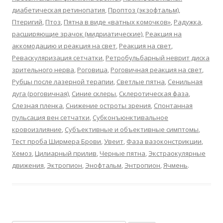
диабетическая ретинопатия
,
Проптоз (экзофтальм)
,
Птеригий
,
Птоз
,
Пятна в виде «ватных комочков»
,
Радужка
,
расширяющие зрачок (мидриатические)
,
Реакция на
аккомодацию и реакция на свет
,
Реакция на свет
,
Реваскуляризация сетчатки
,
Ретробульбарный неврит диска
зрительного нерва
,
Роговица
,
Роговичная реакция на свет
,
Рубцы после лазерной терапии
,
Светлые пятна
,
Сенильная
дуга (роговичная)
,
Синие склеры
,
Склеротическая фаза
,
Слезная пленка
,
Снижение остроты зрения
,
Спонтанная
пульсация вен сетчатки
,
Субконъюнктивальное
кровоизлияние
,
Субъективные и объективные симптомы
,
Тест проба Ширмера Брови
,
Увеит
,
Фаза вазоконстрикции
,
Хемоз
,
Цилиарный прилив
,
Черные пятна
,
Экстраокулярные
движения
,
Эктропион
,
Энофтальм
,
Энтропион
,
Ячмень
.