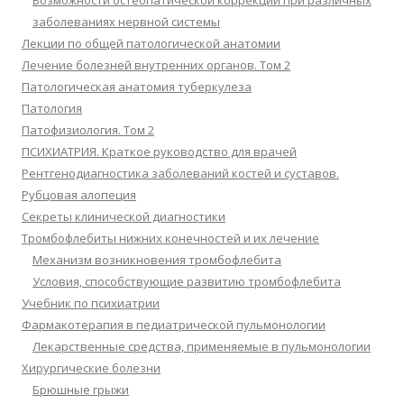
Возможности остеопатической коррекции при различных
заболеваниях нервной системы
Лекции по общей патологической анатомии
Лечение болезней внутренних органов. Том 2
Патологическая анатомия туберкулеза
Патология
Патофизиология. Том 2
ПСИХИАТРИЯ. Краткое руководство для врачей
Рентгенодиагностика заболеваний костей и суставов.
Рубцовая алопеция
Секреты клинической диагностики
Тромбофлебиты нижних конечностей и их лечение
Механизм возникновения тромбофлебита
Условия, способствующие развитию тромбофлебита
Учебник по психиатрии
Фармакотерапия в педиатрической пульмонологии
Лекарственные средства, применяемые в пульмонологии
Хирургические болезни
Брюшные грыжи