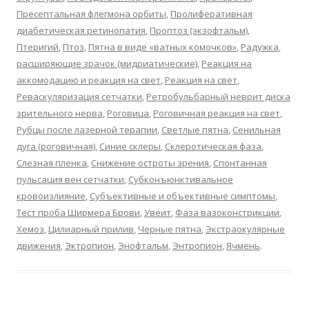
Пресептальная флегмона орбиты
,
Пролиферативная
диабетическая ретинопатия
,
Проптоз (экзофтальм)
,
Птеригий
,
Птоз
,
Пятна в виде «ватных комочков»
,
Радужка
,
расширяющие зрачок (мидриатические)
,
Реакция на
аккомодацию и реакция на свет
,
Реакция на свет
,
Реваскуляризация сетчатки
,
Ретробульбарный неврит диска
зрительного нерва
,
Роговица
,
Роговичная реакция на свет
,
Рубцы после лазерной терапии
,
Светлые пятна
,
Сенильная
дуга (роговичная)
,
Синие склеры
,
Склеротическая фаза
,
Слезная пленка
,
Снижение остроты зрения
,
Спонтанная
пульсация вен сетчатки
,
Субконъюнктивальное
кровоизлияние
,
Субъективные и объективные симптомы
,
Тест проба Ширмера Брови
,
Увеит
,
Фаза вазоконстрикции
,
Хемоз
,
Цилиарный прилив
,
Черные пятна
,
Экстраокулярные
движения
,
Эктропион
,
Энофтальм
,
Энтропион
,
Ячмень
.