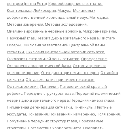
центром (пятна Рота)
,
Кровообращение в сетчатке
,
Ксантелазмы
,
Лейкокория
,
Макула
,
Меланомы /
доброкачественный хориоидальный невус
,
Методика
,
Методы измерения
,
Методы исследования
,
Миелинизированные нервные волокна
,
Микроаневризмы
,
Наружный глаз
,
Неврит диска зрительного нерва
,
Нистагм
Склеры
,
Окклюзия разветвлений центральной вены
сетчатки
,
Окклюзия центральной артерии сетчатки
,
Окклюзия центральной вены сетчатки
,
Определение
,
Осложнения склеротической фазы
,
Острота зрения и
цветовое зрение
,
Отек диска зрительного нерва
,
Отслойка
сетчатки
,
Офтальмопатия при тиреотоксикозе
,
Офтальмоскопия
,
Папиллит
,
Патологический красный
рефлекс
,
Передние структуры глаза
,
Передний ишемический
неврит диска зрительного нерва
,
Передняя камера глаза
,
Пигментная дегенерация сетчатки
,
Пингикулы
,
Плотные
экссудаты
,
Показания
,
Показания к измерению
,
Поля зрения
,
Помутнение передних структур глаза
,
Поражаемые
структуры
,
Последствия хориоретинита
,
Препараты
,