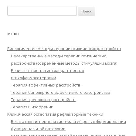
Найти:
МЕНЮ
Биологические методы терапии психических расстройств
Нелекарственные методы терапии психических
расстройств (современные методы стимуляции мозга)
Резистентность и интолерантность к
психофармакотерапии
Терапия аффективных расстройств
Терапия биполярного аффективного расстройства
Терапия тревожных расстройств
Терапия шизофрении
Клиническая остеопатия рефлекторные техники
Вегатативная нервная система и её роль в формировании
функциональной патологии