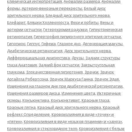
клиническая интерпретация
,
Аномалии размера
,
Аномалии
формы
,
Артерио-венозные перекресты
,
Белый диск
зрительного нерва
,
Бледный диск зрительного нерва
,
Блефарит
,
Бляшки Холленхорста
,
Веки и орбиты
,
Вены и
артерии сетчатки
,
Гетерохромия радужки
,
Гипертоническая
ретинопатия
,
Гипертрофия пигментного эпителия сетчатки
,
Гипопион
,
Гиппус
,
Гифема
,
Глазное дно
,
Дегенерация макулы
,
Диабетическая ретинопатия
,
Диск зрительного нерва
,
Дифференциальная диагностика
,
Друзы
,
Задние структуры
глаза Анатомия
,
Задний фон сетчатки
,
Закрытоугольная
глаукома
,
Злокачественная гипертония
,
Зрачки
,
Зрачок
Аргайлла Робертсона
,
Зрачок Маркуса Ганна
,
Зрачок Эдая
,
Изменения на глазном дне при диабетической ретинопатии
,
Изменения размеров диска
,
Изменения цвета
,
Иктеричные
склеры
,
Конъюнктива
,
Конъюнктивит
,
Красные глаза
,
Красные пятна
,
Красный диск зрительного нерва
,
Красный
рефлекс Определение
,
Кровоизлияния в виде «точек» и
«пятен»
,
Кровоизлияния в виде «языков пламени» и «заноз»
,
Кровоизлияния в стекловидное тело
,
Кровоизлияния с белым