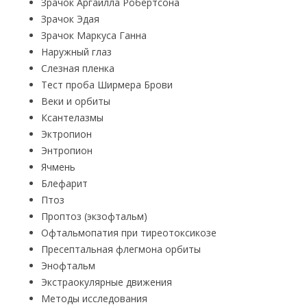
Зрачок Аргайлла Робертсона
Зрачок Эдая
Зрачок Маркуса Ганна
Наружный глаз
Слезная пленка
Тест проба Ширмера Брови
Веки и орбиты
Ксантелазмы
Эктропион
Энтропион
Ячмень
Блефарит
Птоз
Проптоз (экзофтальм)
Офтальмопатия при тиреотоксикозе
Пресептальная флегмона орбиты
Энофтальм
Экстраокулярные движения
Методы исследования