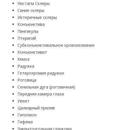
Нистагм Склеры
Синие склеры
Иктеричные склеры
Конъюнктива
Пингикулы
Птеригий
Субконъюнктивальное кровоизлияние
Конъюнктивит
Хемоз
Радужка
Гетерохромия радужки
Роговица
Сенильная дуга (роговичная)
Передняя камера глаза
Увеит
Цилиарный прилив
Гипопион
Гифема
Закрытоугольная глаукома