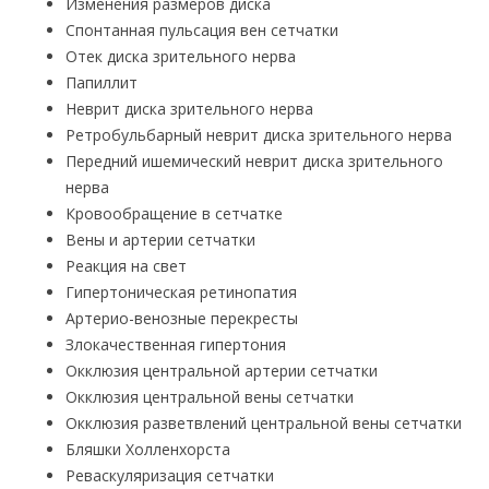
Изменения размеров диска
Спонтанная пульсация вен сетчатки
Отек диска зрительного нерва
Папиллит
Неврит диска зрительного нерва
Ретробульбарный неврит диска зрительного нерва
Передний ишемический неврит диска зрительного
нерва
Кровообращение в сетчатке
Вены и артерии сетчатки
Реакция на свет
Гипертоническая ретинопатия
Артерио-венозные перекресты
Злокачественная гипертония
Окклюзия центральной артерии сетчатки
Окклюзия центральной вены сетчатки
Окклюзия разветвлений центральной вены сетчатки
Бляшки Холленхорста
Реваскуляризация сетчатки