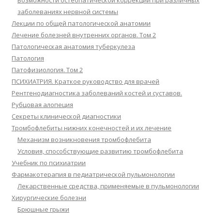
Возможности остеопатической коррекции при различных
заболеваниях нервной системы
Лекции по общей патологической анатомии
Лечение болезней внутренних органов. Том 2
Патологическая анатомия туберкулеза
Патология
Патофизиология. Том 2
ПСИХИАТРИЯ. Краткое руководство для врачей
Рентгенодиагностика заболеваний костей и суставов.
Рубцовая алопеция
Секреты клинической диагностики
Тромбофлебиты нижних конечностей и их лечение
Механизм возникновения тромбофлебита
Условия, способствующие развитию тромбофлебита
Учебник по психиатрии
Фармакотерапия в педиатрической пульмонологии
Лекарственные средства, применяемые в пульмонологии
Хирургические болезни
Брюшные грыжи