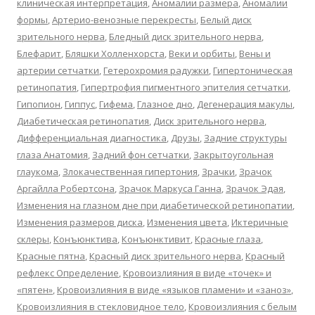
клиническая интерпретация
,
Аномалии размера
,
Аномалии
формы
,
Артерио-венозные перекресты
,
Белый диск
зрительного нерва
,
Бледный диск зрительного нерва
,
Блефарит
,
Бляшки Холленхорста
,
Веки и орбиты
,
Вены и
артерии сетчатки
,
Гетерохромия радужки
,
Гипертоническая
ретинопатия
,
Гипертрофия пигментного эпителия сетчатки
,
Гипопион
,
Гиппус
,
Гифема
,
Глазное дно
,
Дегенерация макулы
,
Диабетическая ретинопатия
,
Диск зрительного нерва
,
Дифференциальная диагностика
,
Друзы
,
Задние структуры
глаза Анатомия
,
Задний фон сетчатки
,
Закрытоугольная
глаукома
,
Злокачественная гипертония
,
Зрачки
,
Зрачок
Аргайлла Робертсона
,
Зрачок Маркуса Ганна
,
Зрачок Эдая
,
Изменения на глазном дне при диабетической ретинопатии
,
Изменения размеров диска
,
Изменения цвета
,
Иктеричные
склеры
,
Конъюнктива
,
Конъюнктивит
,
Красные глаза
,
Красные пятна
,
Красный диск зрительного нерва
,
Красный
рефлекс Определение
,
Кровоизлияния в виде «точек» и
«пятен»
,
Кровоизлияния в виде «языков пламени» и «заноз»
,
Кровоизлияния в стекловидное тело
,
Кровоизлияния с белым