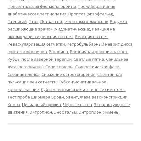
Пресептальная флегмона орбиты
,
Пролиферативная
диабетическая ретинопатия
,
Проптоз (экзофтальм)
,
Птеригий
,
Птоз
,
Пятна в виде «ватных комочков»
,
Радужка
,
расширяющие зрачок (мидриатические)
,
Реакция на
аккомодацию и реакция на свет
,
Реакция на свет
,
Реваскуляризация сетчатки
,
Ретробульбарный неврит диска
зрительного нерва
,
Роговица
,
Роговичная реакция на свет
,
Рубцы после лазерной терапии
,
Светлые пятна
,
Сенильная
дуга (роговичная)
,
Синие склеры
,
Склеротическая фаза
,
Слезная пленка
,
Снижение остроты зрения
,
Спонтанная
пульсация вен сетчатки
,
Субконъюнктивальное
кровоизлияние
,
Субъективные и объективные симптомы
,
Тест проба Ширмера Брови
,
Увеит
,
Фаза вазоконстрикции
,
Хемоз
,
Цилиарный прилив
,
Черные пятна
,
Экстраокулярные
движения
,
Эктропион
,
Энофтальм
,
Энтропион
,
Ячмень
.