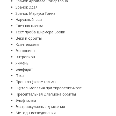
Зрачок Аргайлла Робертсона
Зрачок Эдая
Зрачок Маркуса Ганна
Наружный глаз
Слезная пленка
Тест проба Ширмера Брови
Веки и орбиты
Ксантелазмы
Эктропион
Энтропион
Ячмень
Блефарит
Птоз
Проптоз (экзофтальм)
Офтальмопатия при тиреотоксикозе
Пресептальная флегмона орбиты
Энофтальм
Экстраокулярные движения
Методы исследования