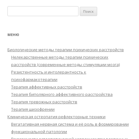
Найти:
МЕНЮ
Биологические методы терапии психических расстройств
Нелекарственные методы терапии психических
расстройств (современные методы стимуляции мозга)
Резистентность и интолерантность к
психофармакотерапии
Терапия аффективных расстройств
Терапия биполярного аффективного расстройства
Терапия тревожных расстройств
Терапия шизофрении
Клиническая остеопатия рефлекторные техники
Вегатативная нервная система и её роль в формировании
функциональной патологии