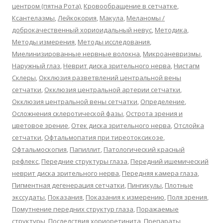
центром (пятна Рота)
,
Кровообращение в сетчатке
,
Ксантелазмы
,
Лейкокория
,
Макула
,
Меланомы /
доброкачественный хориоидальный невус
,
Методика
,
Методы измерения
,
Методы исследования
,
Миелинизированные нервные волокна
,
Микроаневризмы
,
Наружный глаз
,
Неврит диска зрительного нерва
,
Нистагм
Склеры
,
Окклюзия разветвлений центральной вены
сетчатки
,
Окклюзия центральной артерии сетчатки
,
Окклюзия центральной вены сетчатки
,
Определение
,
Осложнения склеротической фазы
,
Острота зрения и
цветовое зрение
,
Отек диска зрительного нерва
,
Отслойка
сетчатки
,
Офтальмопатия при тиреотоксикозе
,
Офтальмоскопия
,
Папиллит
,
Патологический красный
рефлекс
,
Передние структуры глаза
,
Передний ишемический
неврит диска зрительного нерва
,
Передняя камера глаза
,
Пигментная дегенерация сетчатки
,
Пингикулы
,
Плотные
экссудаты
,
Показания
,
Показания к измерению
,
Поля зрения
,
Помутнение передних структур глаза
,
Поражаемые
структуры
,
Последствия хориоретинита
,
Препараты
,