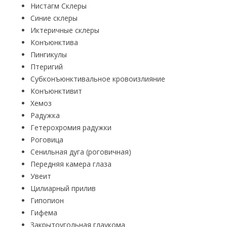
Нистагм Склеры
Синие склеры
Иктеричные склеры
Конъюнктива
Пингикулы
Птеригий
Субконъюнктивальное кровоизлияние
Конъюнктивит
Хемоз
Радужка
Гетерохромия радужки
Роговица
Сенильная дуга (роговичная)
Передняя камера глаза
Увеит
Цилиарный прилив
Гипопион
Гифема
Закрытоугольная глаукома