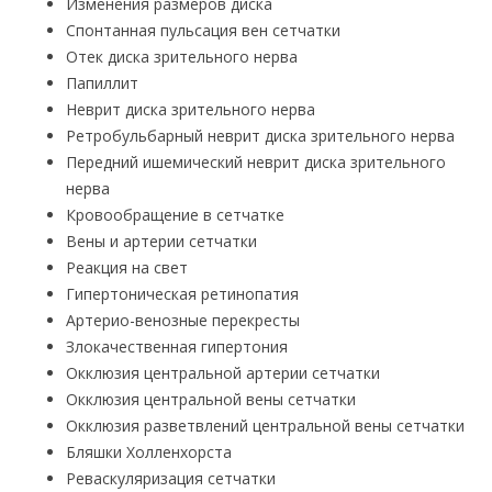
Изменения размеров диска
Спонтанная пульсация вен сетчатки
Отек диска зрительного нерва
Папиллит
Неврит диска зрительного нерва
Ретробульбарный неврит диска зрительного нерва
Передний ишемический неврит диска зрительного
нерва
Кровообращение в сетчатке
Вены и артерии сетчатки
Реакция на свет
Гипертоническая ретинопатия
Артерио-венозные перекресты
Злокачественная гипертония
Окклюзия центральной артерии сетчатки
Окклюзия центральной вены сетчатки
Окклюзия разветвлений центральной вены сетчатки
Бляшки Холленхорста
Реваскуляризация сетчатки