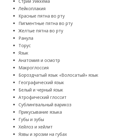
Стрии Уиккема
Лейкоплакия
Красные пятна во рту
Пигментные пятна во рту
Желтые пятна во рту
Ранула
Торус
Язык
Анатомия и осмотр
Макроглоссия
Бороздчатый язык «Волосатый» язык
Географический язык
Белый и черный язык
Атрофический глоссит
Сублингвальный варикоз
Прикусывание языка
Губы и зубы
Хейлоз и хейлит
Язвы и эрозии на губах