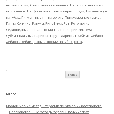
его аномалии
,
Ознобленная волчанка
,
Переломы носа и их
осложнения
,
Перфорация носовой перегородки
,
Пигментация
на губах
,
Пигментные пятна во рту
,
Прикусывание языка
,
Пятна Коплика
,
Ранула
,
Ринофима
,
Рот
,
Ротоглотка
,
Седловидный нос
,
Серповидный нос
,
Стрии Уиккема
,
Сублингвальный варикоз
,
Торус
,
Фарингит
,
Хейлит
,
Хейлоз
,
Хейлоз и хейлит
,
Язвы и эрозии на губах
,
Язык
.
Найти:
МЕНЮ
Биологические методы терапии психических расстройств
Нелекарственные методы терапии психических