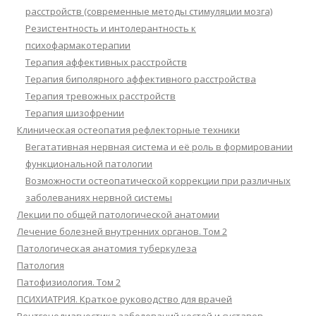
расстройств (современные методы стимуляции мозга)
Резистентность и интолерантность к
психофармакотерапии
Терапия аффективных расстройств
Терапия биполярного аффективного расстройства
Терапия тревожных расстройств
Терапия шизофрении
Клиническая остеопатия рефлекторные техники
Вегатативная нервная система и её роль в формировании
функциональной патологии
Возможности остеопатической коррекции при различных
заболеваниях нервной системы
Лекции по общей патологической анатомии
Лечение болезней внутренних органов. Том 2
Патологическая анатомия туберкулеза
Патология
Патофизиология. Том 2
ПСИХИАТРИЯ. Краткое руководство для врачей