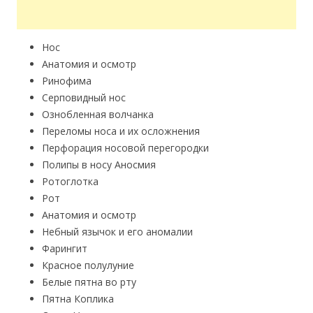
Hoc
Анатомия и осмотр
Ринофима
Серповидный нос
Ознобленная волчанка
Переломы носа и их осложнения
Перфорация носовой перегородки
Полипы в носу Аносмия
Ротоглотка
Рот
Анатомия и осмотр
Небный язычок и его аномалии
Фарингит
Красное полулуние
Белые пятна во рту
Пятна Коплика