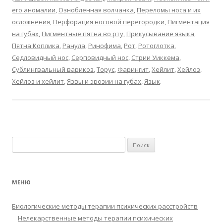
его аномалии
,
Ознобленная волчанка
,
Переломы носа и их
осложнения
,
Перфорация носовой перегородки
,
Пигментация
на губах
,
Пигментные пятна во рту
,
Прикусывание языка
,
Пятна Коплика
,
Ранула
,
Ринофима
,
Рот
,
Ротоглотка
,
Седловидный нос
,
Серповидный нос
,
Стрии Уиккема
,
Сублингвальный варикоз
,
Торус
,
Фарингит
,
Хейлит
,
Хейлоз
,
Хейлоз и хейлит
,
Язвы и эрозии на губах
,
Язык
.
Найти:
МЕНЮ
Биологические методы терапии психических расстройств
Нелекарственные методы терапии психических