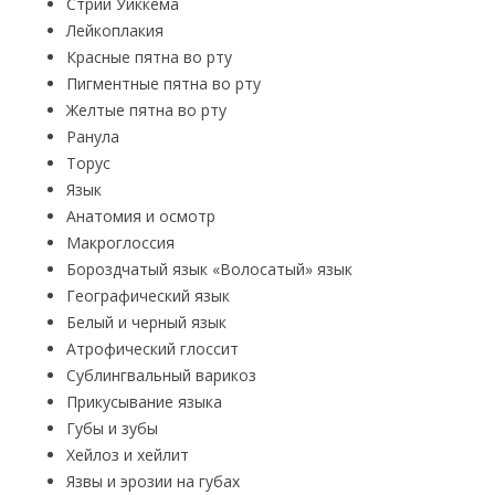
Стрии Уиккема
Лейкоплакия
Красные пятна во рту
Пигментные пятна во рту
Желтые пятна во рту
Ранула
Торус
Язык
Анатомия и осмотр
Макроглоссия
Бороздчатый язык «Волосатый» язык
Географический язык
Белый и черный язык
Атрофический глоссит
Сублингвальный варикоз
Прикусывание языка
Губы и зубы
Хейлоз и хейлит
Язвы и эрозии на губах