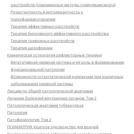
расстройств (современные методы стимуляции мозга)
Резистентность и интолерантность к
психофармакотерапии
Терапия аффективных расстройств
Терапия биполярного аффективного расстройства
Терапия тревожных расстройств
Терапия шизофрении
Клиническая остеопатия рефлекторные техники
Вегатативная нервная система и её роль в формировании
функциональной патологии
Возможности остеопатической коррекции при различных
заболеваниях нервной системы
Лекции по общей патологической анатомии
Лечение болезней внутренних органов. Том 2
Патологическая анатомия туберкулеза
Патология
Патофизиология. Том 2
ПСИХИАТРИЯ. Краткое руководство для врачей