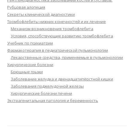
Рентгенодиагностика заболеваний костей и суставов.
Рубцовая алопеция
Секреты клинической диагностики
Тромбофлебиты нижних конечностей и их лечение
Механизм возникновения тромбофлебита
Условия, способствующие развитию тромбофлебита
Учебник по психиатрии
Фармакотерапия в педиатрической пульмонологии
Лекарственные средства, применяемые в пульмонологии
Хирургические болезни
Брюшные грыжи
Заболевание желудка и двенадцатипёрстной кишки
Заболевания поджелудочной железы
Хирургические болезни печени
Экстрагенитальная патология и беременность