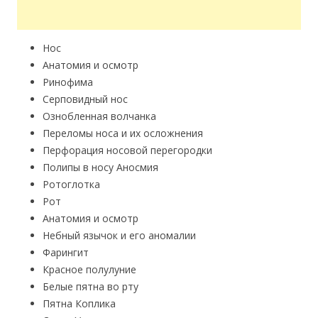
Hoc
Анатомия и осмотр
Ринофима
Серповидный нос
Ознобленная волчанка
Переломы носа и их осложнения
Перфорация носовой перегородки
Полипы в носу Аносмия
Ротоглотка
Рот
Анатомия и осмотр
Небный язычок и его аномалии
Фарингит
Красное полулуние
Белые пятна во рту
Пятна Коплика