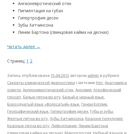
Ангионевротический отек
Пигментация на губах
Гипертрофия десен
Зубы Хатчинсона
Линии Бартона (свинцовая кайма на деснах)
Читать далее
→
Страниц:
1
2
Запись опубликована
15.04.2012
автором
admin
в рубрике
Секреты клинической диагностики
с метками
Hoc
,
Анатомия и
осмотр
,
Ангионевротический отек
,
Аносмия
,
Атрофический
глоссит
,
Белые пятна во рту
,
Белый и черный язык
,
Бороздчатый язык «Волосатый» язык
,
Генри Коплик
,
Географический язык
,
Гипертрофия десен
,
Губы и зубы
,
Желтые пятна во рту
,
Зубы Хатчинсона
,
Красное полулуние
,
Красные пятна во рту
,
Лейкоплакия
,
Линии Бартона
(свинцовая кайма на деснах)
,
Макроглоссия
,
Небный язычок и