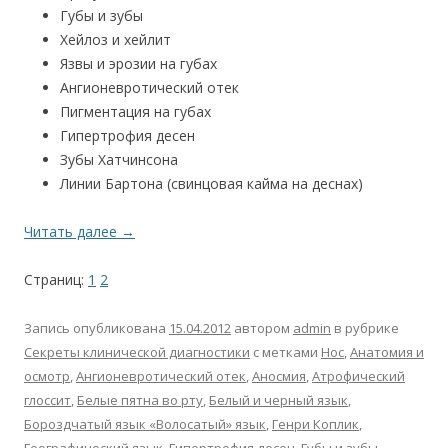
Губы и зубы
Хейлоз и хейлит
Язвы и эрозии на губах
Ангионевротический отек
Пигментация на губах
Гипертрофия десен
Зубы Хатчинсона
Линии Бартона (свинцовая кайма на деснах)
Читать далее
→
Страниц:
1
2
Запись опубликована
15.04.2012
автором
admin
в рубрике
Секреты клинической диагностики
с метками
Hoc
,
Анатомия и
осмотр
,
Ангионевротический отек
,
Аносмия
,
Атрофический
глоссит
,
Белые пятна во рту
,
Белый и черный язык
,
Бороздчатый язык «Волосатый» язык
,
Генри Коплик
,