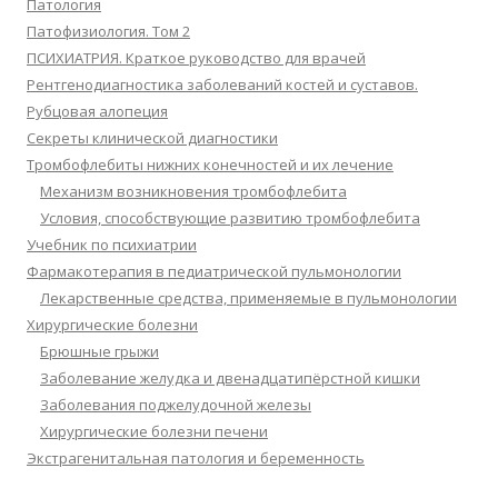
Патология
Патофизиология. Том 2
ПСИХИАТРИЯ. Краткое руководство для врачей
Рентгенодиагностика заболеваний костей и суставов.
Рубцовая алопеция
Секреты клинической диагностики
Тромбофлебиты нижних конечностей и их лечение
Механизм возникновения тромбофлебита
Условия, способствующие развитию тромбофлебита
Учебник по психиатрии
Фармакотерапия в педиатрической пульмонологии
Лекарственные средства, применяемые в пульмонологии
Хирургические болезни
Брюшные грыжи
Заболевание желудка и двенадцатипёрстной кишки
Заболевания поджелудочной железы
Хирургические болезни печени
Экстрагенитальная патология и беременность