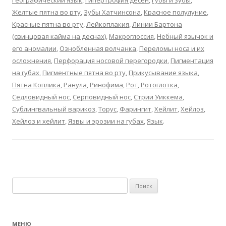
Географический язык
,
Гипертрофия десен
,
Губы и зубы
,
Желтые пятна во рту
,
Зубы Хатчинсона
,
Красное полулуние
,
Красные пятна во рту
,
Лейкоплакия
,
Линии Бартона
(свинцовая кайма на деснах)
,
Макроглоссия
,
Небный язычок и
его аномалии
,
Ознобленная волчанка
,
Переломы носа и их
осложнения
,
Перфорация носовой перегородки
,
Пигментация
на губах
,
Пигментные пятна во рту
,
Прикусывание языка
,
Пятна Коплика
,
Ранула
,
Ринофима
,
Рот
,
Ротоглотка
,
Седловидный нос
,
Серповидный нос
,
Стрии Уиккема
,
Сублингвальный варикоз
,
Торус
,
Фарингит
,
Хейлит
,
Хейлоз
,
Хейлоз и хейлит
,
Язвы и эрозии на губах
,
Язык
.
Найти:
МЕНЮ