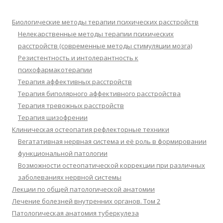
Биологические методы терапии психических расстройств
Нелекарственные методы терапии психических
расстройств (современные методы стимуляции мозга)
Резистентность и интолерантность к
психофармакотерапии
Терапия аффективных расстройств
Терапия биполярного аффективного расстройства
Терапия тревожных расстройств
Терапия шизофрении
Клиническая остеопатия рефлекторные техники
Вегатативная нервная система и её роль в формировании
функциональной патологии
Возможности остеопатической коррекции при различных
заболеваниях нервной системы
Лекции по общей патологической анатомии
Лечение болезней внутренних органов. Том 2
Патологическая анатомия туберкулеза