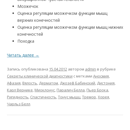
Мозжечок
Оценка регуляции мозжечком функции мышц
верхних конечностей
Оценка регуляции мозжечком функции мышц нижних
конечностей
Походка
Читать далее
→
Запись опубликована
15.04.2012
автором
admin
в рубрике
Секреты клинической диагностики
с метками
Аносмия
,
Афазия
,
Вялость
,
Дерматом
,
Джозеф Бабинский
,
Дистония
,
Карл Вернике
,
Миоклонус
,
Паралич Белла
,
Пьер Брока
,
Ригидность
,
Спастичность
,
Тонус мышц
,
Тремор
,
Хорея
,
Чарльз Белл
.