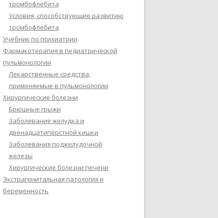
тромбофлебита
Условия, способствующие развитию
тромбофлебита
Учебник по психиатрии
Фармакотерапия в педиатрической
пульмонологии
Лекарственные средства,
применяемые в пульмонологии
Хирургические болезни
Брюшные грыжи
Заболевание желудка и
двенадцатипёрстной кишки
Заболевания поджелудочной
железы
Хирургические болезни печени
Экстрагенитальная патология и
беременность