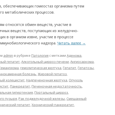
в, обеспечивающих гомеостаз организма путем
его метаболических процессов.
ям относятся обмен веществ, участие в
ичных веществ, поступающих из желудочно-
их в организм извне, участие в процессе
иммунобиологического надзора.
Читать далее
→
ом
admin
в рубрике
Патология
с метками
Аденома
,
ный гепатит
,
Алкогольный цирроз печени
,
Ангиосаркома
,
Гемангиома
,
гемолитическая желтуха
,
Гепатит
,
Гепатозы
,
чнокаменная болезнь
,
Жировой гепатоз
,
ный холецистит
,
Надпеченочная желтуха
,
Опухоль
истит
,
Панкреатит
,
Печеночная недостаточность
,
альная гипертензия
,
Портальный цирроз
,
ого пузыря
,
Рак поджелудочной железы
,
Смешанный
нический гепатит
,
Хронический панкреатит
,