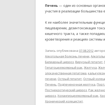
Печень
— один из основных органо
участия в реализации большинства 
К ее наиболее значительным функци
пищеварении, дезинтоксикация токс
кишечного тракта, а также попадающ
кроветворения и реакциях системы 
Запись опубликована
07.08.2012
автор
Алкогольная болезнь печени
,
Алкоголь
Билиарный цирроз
,
Вирусный гепатит
,
Гепатоцеллюлярный рак
,
Желтуха
,
Жел
злокачественная гепатома
,
калькулез
печени
,
Острый гепатит
,
Острый холец
Печень
,
Подпеченочная желтуха
,
Порт
Постнекротический цирроз
,
Рак желчн
цирроз
,
Холангиоцеллюлярный рак
,
Хро
Хронический холецистит
.