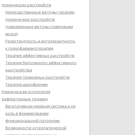
психических расстройств
Нелекарственные методы терапии
психических расстройств
(современные методы стимуляции
мозга)
Резистентность и интолерантность
к психофармакотерапии
Терапия аффективных расстройств
Терапия биполярного аффективного
расстройства
Терапия тревожных расстройств
Терапия шизофрении
Клиническая остеопатия
рефлекторные техники
Вегатативная нервная система и её
роль в формировании
функциональной патологии
Возможности остеопатической