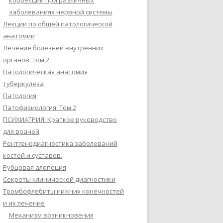
коррекции при различных
заболеваниях нервной системы
Лекции по общей патологической
анатомии
Лечение болезней внутренних
органов. Том 2
Патологическая анатомия
туберкулеза
Патология
Патофизиология. Том 2
ПСИХИАТРИЯ. Краткое руководство
для врачей
Рентгенодиагностика заболеваний
костей и суставов.
Рубцовая алопеция
Секреты клинической диагностики
Тромбофлебиты нижних конечностей
и их лечение
Механизм возникновения