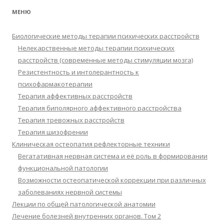
МЕНЮ
Биологические методы терапии психических расстройств
Нелекарственные методы терапии психических
расстройств (современные методы стимуляции мозга)
Резистентность и интолерантность к
психофармакотерапии
Терапия аффективных расстройств
Терапия биполярного аффективного расстройства
Терапия тревожных расстройств
Терапия шизофрении
Клиническая остеопатия рефлекторные техники
Вегатативная нервная система и её роль в формировании
функциональной патологии
Возможности остеопатической коррекции при различных
заболеваниях нервной системы
Лекции по общей патологической анатомии
Лечение болезней внутренних органов. Том 2