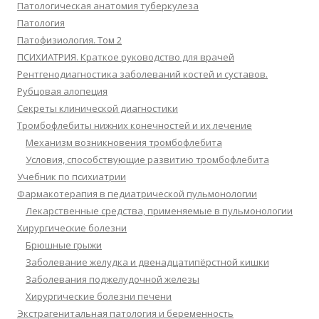
Патологическая анатомия туберкулеза
Патология
Патофизиология. Том 2
ПСИХИАТРИЯ. Краткое руководство для врачей
Рентгенодиагностика заболеваний костей и суставов.
Рубцовая алопеция
Секреты клинической диагностики
Тромбофлебиты нижних конечностей и их лечение
Механизм возникновения тромбофлебита
Условия, способствующие развитию тромбофлебита
Учебник по психиатрии
Фармакотерапия в педиатрической пульмонологии
Лекарственные средства, применяемые в пульмонологии
Хирургические болезни
Брюшные грыжи
Заболевание желудка и двенадцатипёрстной кишки
Заболевания поджелудочной железы
Хирургические болезни печени
Экстрагенитальная патология и беременность