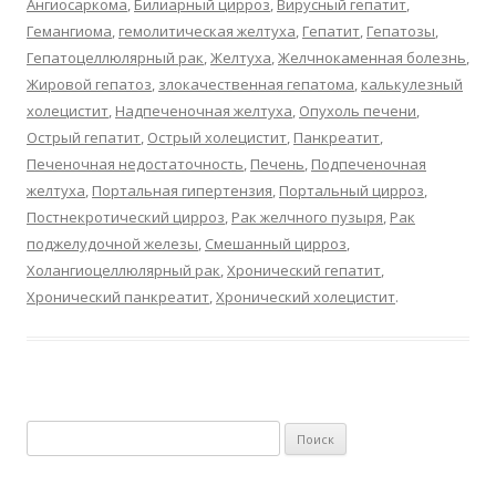
Ангиосаркома
,
Билиарный цирроз
,
Вирусный гепатит
,
Гемангиома
,
гемолитическая желтуха
,
Гепатит
,
Гепатозы
,
Гепатоцеллюлярный рак
,
Желтуха
,
Желчнокаменная болезнь
,
Жировой гепатоз
,
злокачественная гепатома
,
калькулезный
холецистит
,
Надпеченочная желтуха
,
Опухоль печени
,
Острый гепатит
,
Острый холецистит
,
Панкреатит
,
Печеночная недостаточность
,
Печень
,
Подпеченочная
желтуха
,
Портальная гипертензия
,
Портальный цирроз
,
Постнекротический цирроз
,
Рак желчного пузыря
,
Рак
поджелудочной железы
,
Смешанный цирроз
,
Холангиоцеллюлярный рак
,
Хронический гепатит
,
Хронический панкреатит
,
Хронический холецистит
.
Найти: