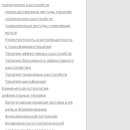
психических расстройств
Нелекарственные методы терапии
психических расстройств
(современные методы стимуляции
мозга)
Резистентность и интолерантность
к психофармакотерапии
Терапия аффективных расстройств
Терапия биполярного аффективного
расстройства
Терапия тревожных расстройств
Терапия шизофрении
Клиническая остеопатия
рефлекторные техники
Вегатативная нервная система и её
роль в формировании
функциональной патологии
Возможности остеопатической