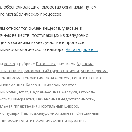
в, обеспечивающих гомеостаз организма путем
его метаболических процессов.
ям относятся обмен веществ, участие в
ичных веществ, поступающих из желудочно-
их в организм извне, участие в процессе
иммунобиологического надзора.
Читать далее
→
ом
admin
в рубрике
Патология
с метками
Аденома
,
ный гепатит
,
Алкогольный цирроз печени
,
Ангиосаркома
,
Гемангиома
,
гемолитическая желтуха
,
Гепатит
,
Гепатозы
,
чнокаменная болезнь
,
Жировой гепатоз
,
ный холецистит
,
Надпеченочная желтуха
,
Опухоль
истит
,
Панкреатит
,
Печеночная недостаточность
,
альная гипертензия
,
Портальный цирроз
,
ого пузыря
,
Рак поджелудочной железы
,
Смешанный
нический гепатит
,
Хронический панкреатит
,