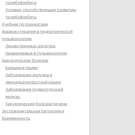
тромбофлебита
Условия, способствующие развитию
тромбофлебита
Учебник по психиатрии
Фармакотерапия в педиатрической
пульмонологии
Лекарственные средства,
применяемые в пульмонологии
Хирургические болезни
Брюшные грыжи
Заболевание желудка и
двенадцатипёрстной кишки
Заболевания поджелудочной
железы
Хирургические болезни печени
Экстрагенитальная патология и
беременность