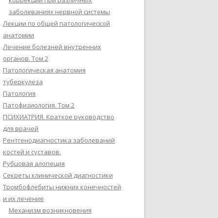
коррекции при различных
заболеваниях нервной системы
Лекции по общей патологической
анатомии
Лечение болезней внутренних
органов. Том 2
Патологическая анатомия
туберкулеза
Патология
Патофизиология. Том 2
ПСИХИАТРИЯ. Краткое руководство
для врачей
Рентгенодиагностика заболеваний
костей и суставов.
Рубцовая алопеция
Секреты клинической диагностики
Тромбофлебиты нижних конечностей
и их лечение
Механизм возникновения