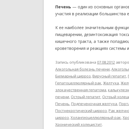
Печень
— один из основных органо
участия в реализации большинства 
К ее наиболее значительным функци
пищеварении, дезинтоксикация токс
кишечного тракта, а также попадающ
кроветворения и реакциях системы 
Запись опубликована
07.08.2012
автор
Алкогольная болезнь печени
,
Алкоголь
Билиарный цирроз
,
Вирусный гепатит
,
Гепатоцеллюлярный рак
,
Желтуха
,
Жел
злокачественная гепатома
,
калькулез
печени
,
Острый гепатит
,
Острый холец
Печень
,
Подпеченочная желтуха
,
Порт
Постнекротический цирроз
,
Рак желчн
цирроз
,
Холангиоцеллюлярный рак
,
Хро
Хронический холецистит
.