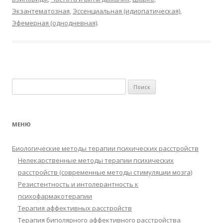
Экзантематозная
,
Эссенциальная (идиопатическая)
,
Эфемерная (однодневная)
.
Найти:
МЕНЮ
Биологические методы терапии психических расстройств
Нелекарственные методы терапии психических
расстройств (современные методы стимуляции мозга)
Резистентность и интолерантность к
психофармакотерапии
Терапия аффективных расстройств
Терапия биполярного аффективного расстройства