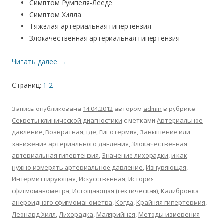
Симптом Румпеля-Лееде
Симптом Хилла
Тяжелая артериальная гипертензия
Злокачественная артериальная гипертензия
Читать далее
→
Страниц:
1
2
Запись опубликована
14.04.2012
автором
admin
в рубрике
Секреты клинической диагностики
с метками
Артериальное
давление
,
Возвратная
,
где
,
Гипотермия
,
Завышение или
занижение артериального давления
,
Злокачественная
артериальная гипертензия
,
Значение лихорадки
,
и как
нужно измерять артериальное давление
,
Изнуряющая
,
Интермиттирующая
,
Искусственная
,
История
сфигмоманометра
,
Истощающая (гектическая)
,
Калибровка
анероидного сфигмоманометра
,
Когда
,
Крайняя гипертермия
,
Леонард Хилл
,
Лихорадка
,
Малярийная
,
Методы измерения