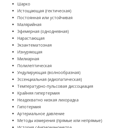
Шарко
Истощающая (гектическая)
Постоянная или устойчивая
Малярийная
Эфемерная (однодневная)
Нарастающая
Экзантематозная
Изнуряющая
Милиарная
Полилептическая
Ундулирующая (волнообразная)
Эссенциальная (идиопатическая)
Температурно-пульсовая диссоциация
Крайняя гипертермия
Неадекватно низкая лихорадка
Гипотермия
Артериальное давление
Методы измерения (прямые или непрямые)
История сфигмоманометра