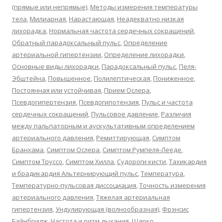
(прямые или непрямые)
,
Методы измерения температуры
тела
,
Милиарная
,
Нарастающая
,
Неадекватно низкая
лихорадка
,
Нормальная частота сердечных сокращений
,
Обратный парадоксальный пульс
,
Определение
артериальной гипертензии
,
Определение лихорадки
,
Основные виды лихорадки
,
Парадоксальный пульс
,
Пеля-
Эбштейна
,
Повышенное
,
Полилептическая
,
Пониженное
,
Постоянная или устойчивая
,
Прием Ослера
,
Псевдогипертензия
,
Псевдогипотензия
,
Пульс и частота
сердечных сокращений
,
Пульсовое давление
,
Различия
между пальпаторным и аускультативным определением
артериального давления
,
Ремиттирующая
,
Симптом
Бранхама
,
Симптом Ослера
,
Симптом Румпеля-Лееде
,
Симптом Труссо
,
Симптом Хилла
,
Судороги кисти
,
Тахикардия
и брадикардия Альтернирующий пульс
,
Температура
,
Температурно-пульсовая диссоциация
,
Точность измерения
артериального давления
,
Тяжелая артериальная
гипертензия
,
Ундулирующая (волнообразная)
,
Фрэнсис
Бэйнбридж
,
Частота и ритм дыхания
,
Шарко
,