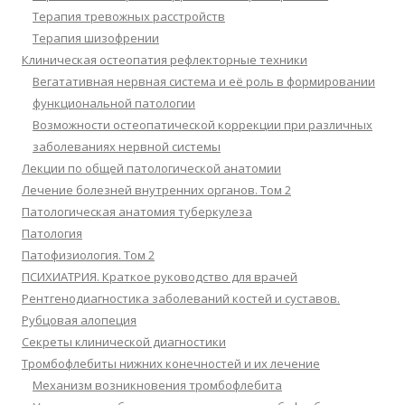
Терапия тревожных расстройств
Терапия шизофрении
Клиническая остеопатия рефлекторные техники
Вегатативная нервная система и её роль в формировании
функциональной патологии
Возможности остеопатической коррекции при различных
заболеваниях нервной системы
Лекции по общей патологической анатомии
Лечение болезней внутренних органов. Том 2
Патологическая анатомия туберкулеза
Патология
Патофизиология. Том 2
ПСИХИАТРИЯ. Краткое руководство для врачей
Рентгенодиагностика заболеваний костей и суставов.
Рубцовая алопеция
Секреты клинической диагностики
Тромбофлебиты нижних конечностей и их лечение
Механизм возникновения тромбофлебита