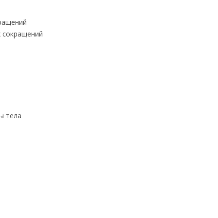
кращений
х сокращений
ы тела