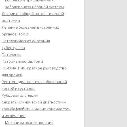
коррекции при различных
заболеваниях нервной системы
Лекции по общей патологической
анатомии
Лечение болезней внутренних
органов. Том 2
Патологическая анатомия
туберкулеза
Патология
Патофизиология. Том 2
ПСИХИАТРИЯ. Краткое руководство
для врачей
Рентгенодиагностика заболеваний
костей и суставов.
Рубцовая алопеция
Секреты клинической диагностики
Тромбофлебиты нижних конечностей
и их лечение
Механизм возникновения