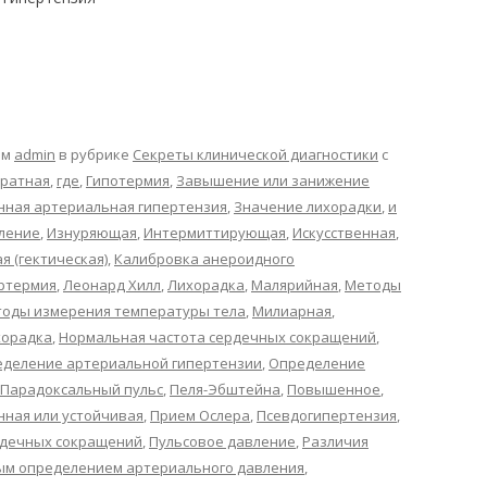
ом
admin
в рубрике
Секреты клинической диагностики
с
ратная
,
где
,
Гипотермия
,
Завышение или занижение
нная артериальная гипертензия
,
Значение лихорадки
,
и
вление
,
Изнуряющая
,
Интермиттирующая
,
Искусственная
,
 (гектическая)
,
Калибровка анероидного
ертермия
,
Леонард Хилл
,
Лихорадка
,
Малярийная
,
Методы
оды измерения температуры тела
,
Милиарная
,
хорадка
,
Нормальная частота сердечных сокращений
,
деление артериальной гипертензии
,
Определение
Парадоксальный пульс
,
Пеля-Эбштейна
,
Повышенное
,
нная или устойчивая
,
Прием Ослера
,
Псевдогипертензия
,
ердечных сокращений
,
Пульсовое давление
,
Различия
ым определением артериального давления
,