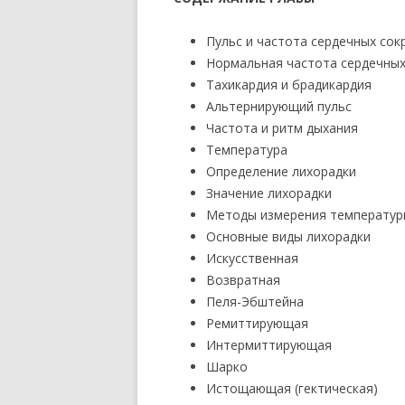
Пульс и частота сердечных со
Нормальная частота сердечны
Тахикардия и брадикардия
Альтернирующий пульс
Частота и ритм дыхания
Температура
Определение лихорадки
Значение лихорадки
Методы измерения температур
Основные виды лихорадки
Искусственная
Возвратная
Пеля-Эбштейна
Ремиттирующая
Интермиттирующая
Шарко
Истощающая (гектическая)