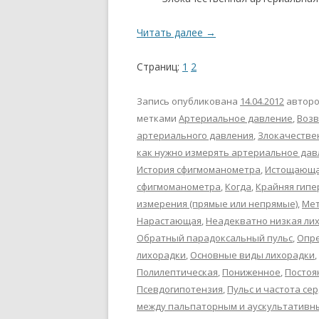
Читать далее
→
Страниц:
1
2
Запись опубликована
14.04.2012
автор
метками
Артериальное давление
,
Возв
артериального давления
,
Злокачестве
как нужно измерять артериальное да
История сфигмоманометра
,
Истощающая
сфигмоманометра
,
Когда
,
Крайняя гип
измерения (прямые или непрямые)
,
Мет
Нарастающая
,
Неадекватно низкая ли
Обратный парадоксальный пульс
,
Опре
лихорадки
,
Основные виды лихорадки
,
Полилептическая
,
Пониженное
,
Постоя
Псевдогипотензия
,
Пульс и частота с
между пальпаторным и аускультативн