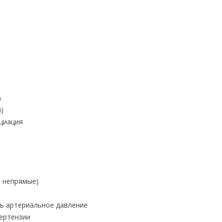
)
)
циация
 непрямые)
ять артериальное давление
ертензии