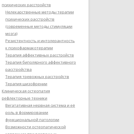
психических расстройств
Нелекарственные методы терапии
психических расстройств
(современные методы стимуляции
мозга)
Резистентность и интолерантность
к психофармакотерапии
Терапия аффективных расстройств
Терапия биполярного аффективного
расстройства
Терапия тревожных расстройств
Терапия шизофрении
Клиническая остеопатия
рефлекторные техники
Вегатативная нервная система и её
роль в формировании
функциональной патологии
Возможности остеопатической