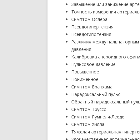
Завышение или занижение арте
Точность измерения артериаль
Симптом Ослера
Псевдогипертензия
Псевдогипотензия
Различия между пальпаторным 
давления
Калибровка анероидного сфиг
Пульсовое давление
Повышенное
Пониженное
Симптом Бранхама
Парадоксальный пульс
Обратный парадоксальный пул
Симптом Труссо
Симптом Румпеля-Лееде
Симптом Хилла
Тяжелая артериальная гиперте
Злокачественная артериальная