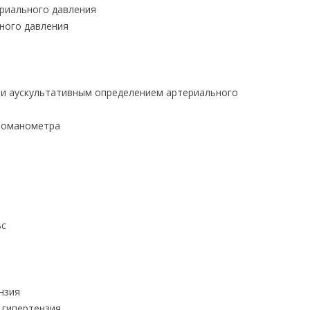
риального давления
ного давления
и аускультативным определением артериального
моманометра
ьс
нзия
 гипертензия