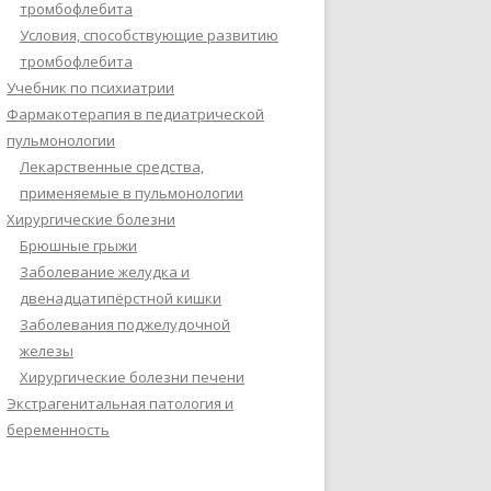
тромбофлебита
Условия, способствующие развитию
тромбофлебита
Учебник по психиатрии
Фармакотерапия в педиатрической
пульмонологии
Лекарственные средства,
применяемые в пульмонологии
Хирургические болезни
Брюшные грыжи
Заболевание желудка и
двенадцатипёрстной кишки
Заболевания поджелудочной
железы
Хирургические болезни печени
Экстрагенитальная патология и
беременность